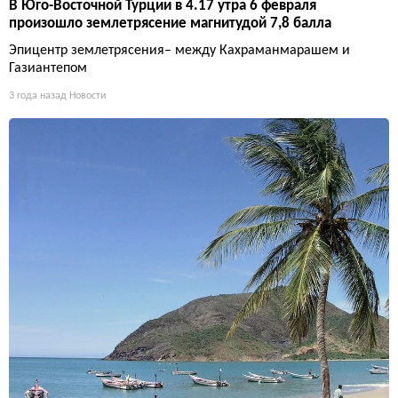
В Юго-Восточной Турции в 4.17 утра 6 февраля
произошло землетрясение магнитудой 7,8 балла
Эпицентр землетрясения– между Кахраманмарашем и
Газиантепом
3 года назад
Новости