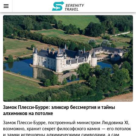
Замок Плесси-Бурре: эликсир бессмертия и тайны
алхимиков на потолке
Замок Плесси-Бурре, построенный министром Людовика XI,
возможно, хранит секрет философского камня — его потолок
и замки испещрены алхимическими символами, а сам