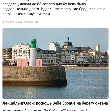
владелец дожил до 83 лет, что для XV века было
подозрительно долго. Идеальное место, где Средневековье
встречается с оккультизмом.
2 недели назад
Путешествия
Ле-Сабль-д’Олон: роскошь Belle Époque на берегу океана