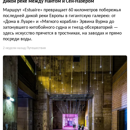
дикой реке между Нантом и Сен-Назером
Маршрут «Estuaire» превращает 60 километров побережья
последней дикой реки Европы в гигантскую галерею: от
«Дома в Луаре» и «Мягкого корабля» Эрвина Вурма до
затонувшего китобойного судна и гнезд-обсерваторий —
здесь искусство прячется в тростниках, на заводах и прямо
посреди воды.
2 недели назад
Путешествия