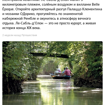
Жемчужина Атлантики: Ле-Сабль-д’Олон манит 3-
километровым пляжем, солёным воздухом и виллами Belle
Époque. Откройте архитектурный разгул Палаццо Клементина
и мозаики ОДорико, прогуляйтесь по знаменитой
набережной Рембле и окунитесь в атмосферу вечного
отдыха. Ле-Сабль-д’Олон — это не просто курорт, а живая
история конца XIX века.
2 недели назад
Путешествия