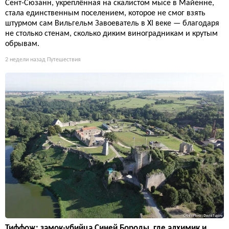
Сент-Сюзанн, укреплённая на скалистом мысе в Майенне,
стала единственным поселением, которое не смог взять
штурмом сам Вильгельм Завоеватель в XI веке — благодаря
не столько стенам, сколько диким виноградникам и крутым
обрывам.
2 недели назад
Путешествия
Тиффож: замок-убийца Синей Бороды, где алхимик и