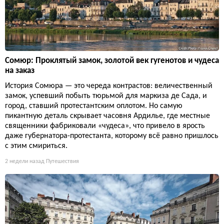
Сомюр: Проклятый замок, золотой век гугенотов и чудеса
на заказ
История Сомюра — это череда контрастов: величественный
замок, успевший побыть тюрьмой для маркиза де Сада, и
город, ставший протестантским оплотом. Но самую
пикантную деталь скрывает часовня Ардилье, где местные
священники фабриковали «чудеса», что привело в ярость
даже губернатора-протестанта, которому всё равно пришлось
с этим смириться.
2 недели назад
Путешествия