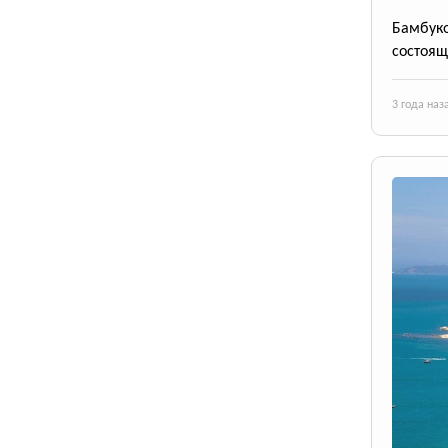
Бамбук
состоящ
3 года наз