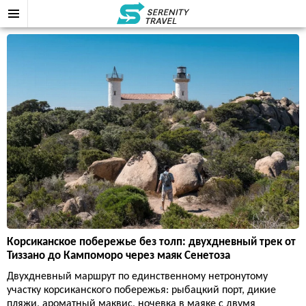
Корсиканское побережье без толп: двухдневный трек от
Тиззано до Кампоморо через маяк Сенетоза
Двухдневный маршрут по единственному нетронутому
участку корсиканского побережья: рыбацкий порт, дикие
пляжи, ароматный маквис, ночевка в маяке с двумя