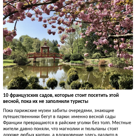
10 французских садов, которые стоит посетить этой
весной, пока их не заполнили туристы
Пока парижские музеи забиты очередями, знающие
путешественники бегут в парки: именно весной сады
Франции превращаются в райские уголки без толп. Местные
жители давно поняли, что магнолии и тюльпаны стоят
дороже любых картин, а вдохновение здесь разлито в