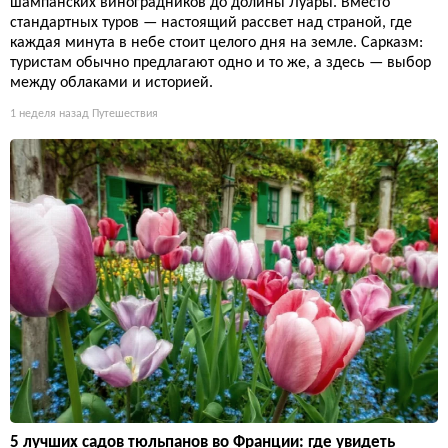
шампанских виноградников до долины Луары. Вместо
стандартных туров — настоящий рассвет над страной, где
каждая минута в небе стоит целого дня на земле. Сарказм:
туристам обычно предлагают одно и то же, а здесь — выбор
между облаками и историей.
1 неделя назад
Путешествия
5 лучших садов тюльпанов во Франции: где увидеть