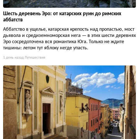
Шесть деревень Эро: от катарских руин до римских
аббатств
Аббатство в ущелье, катарская крепость над пропастью, мост
дьявола и средиземноморская нега — в этих шести деревнях
Эро сосредоточена вся романтика Юга. Только не ждите
тишины: летом тут яблоку негде упасть.
1 день назад
Путешествия