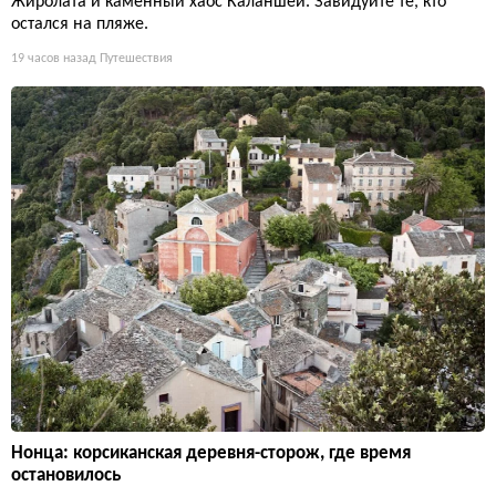
Жиролата и каменный хаос Каланшей. Завидуйте те, кто
остался на пляже.
19 часов назад
Путешествия
Нонца: корсиканская деревня-сторож, где время
остановилось