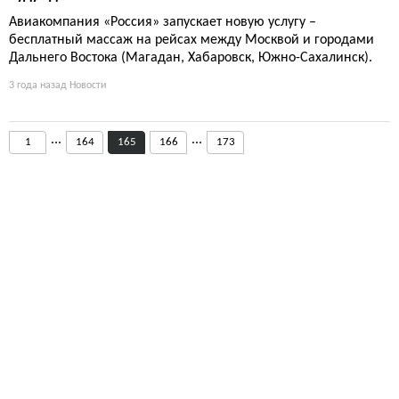
Авиакомпания «Россия» запускает новую услугу –
бесплатный массаж на рейсах между Москвой и городами
Дальнего Востока (Магадан, Хабаровск, Южно-Сахалинск).
3 года назад
Новости
...
...
1
164
165
166
173