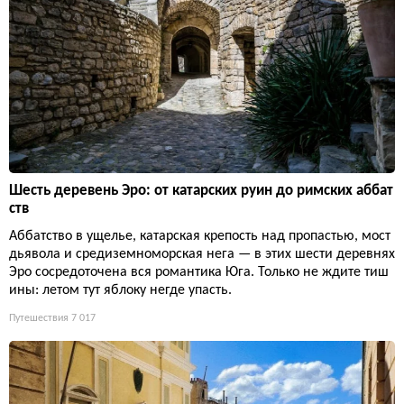
Шесть деревень Эро: от катарских руин до римских аббат
ств
Аббатство в ущелье, катарская крепость над пропастью, мост
дьявола и средиземноморская нега — в этих шести деревнях
Эро сосредоточена вся романтика Юга. Только не ждите тиш
ины: летом тут яблоку негде упасть.
Путешествия
7 017