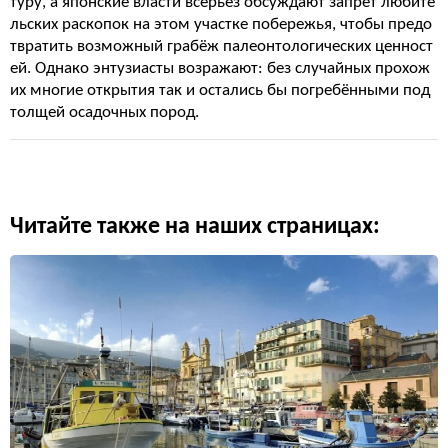
туру, а японские власти всерьёз обсуждают запрет любите
льских раскопок на этом участке побережья, чтобы предо
твратить возможный грабёж палеонтологических ценност
ей. Однако энтузиасты возражают: без случайных прохож
их многие открытия так и остались бы погребёнными под
толщей осадочных пород.
Читайте также на наших страницах: