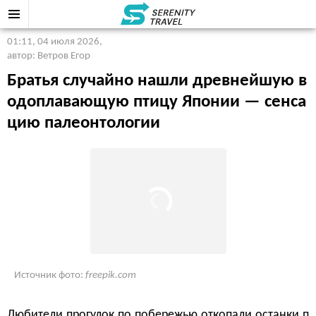
01:11, 04 июля 2026
,
автор: Ветров Егор
Братья случайно нашли древнейшую в
одоплавающую птицу Японии — сенса
цию палеонтологии
Источник фото:
freepik.com
Любители прогулок по побережью откопали останки п