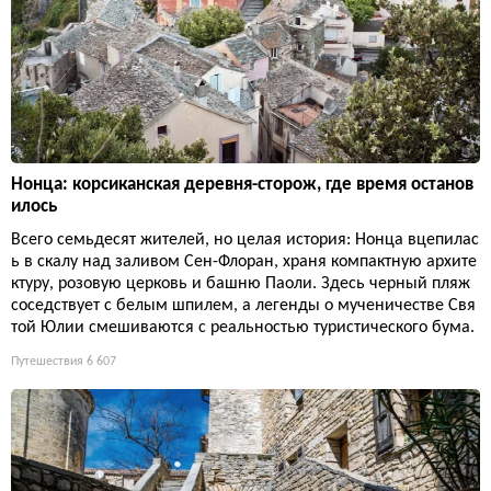
Нонца: корсиканская деревня-сторож, где время останов
илось
Всего семьдесят жителей, но целая история: Нонца вцепилас
ь в скалу над заливом Сен-Флоран, храня компактную архите
ктуру, розовую церковь и башню Паоли. Здесь черный пляж
соседствует с белым шпилем, а легенды о мученичестве Свя
той Юлии смешиваются с реальностью туристического бума.
Путешествия
6 607