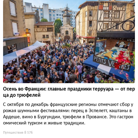
Осень во Франции: главные праздники терруара — от пер
ца до трюфелей
С октября по декабрь французские регионы отмечают сбор у
рожая шумными фестивалями: перец в Эспелетт, каштаны в
Ардеше, вино в Бургундии, трюфели в Провансе. Это гастрон
омический туризм и живые традиции.
Путешествия
8 576