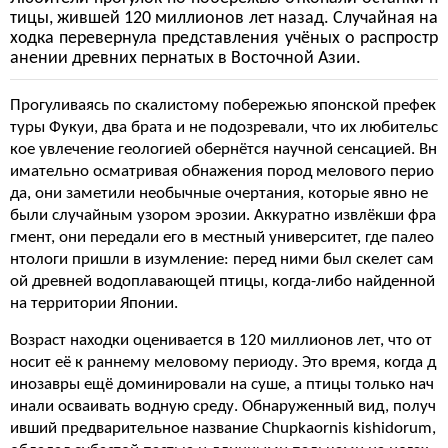
тицы, жившей 120 миллионов лет назад. Случайная на
ходка перевернула представления учёных о распростр
анении древних пернатых в Восточной Азии.
Прогуливаясь по скалистому побережью японской префек
туры Фукуи, два брата и не подозревали, что их любительс
кое увлечение геологией обернётся научной сенсацией. Вн
имательно осматривая обнажения пород мелового перио
да, они заметили необычные очертания, которые явно не
были случайным узором эрозии. Аккуратно извлёкши фра
гмент, они передали его в местный университет, где палео
нтологи пришли в изумление: перед ними был скелет сам
ой древней водоплавающей птицы, когда-либо найденной
на территории Японии.
Возраст находки оценивается в 120 миллионов лет, что от
носит её к раннему меловому периоду. Это время, когда д
инозавры ещё доминировали на суше, а птицы только нач
инали осваивать водную среду. Обнаруженный вид, получ
ивший предварительное название Chupkaornis kishidorum,