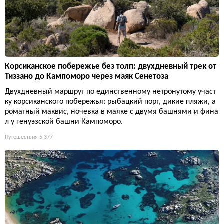
Корсиканское побережье без толп: двухдневный трек от
Тиззано до Кампоморо через маяк Сенетоза
Двухдневный маршрут по единственному нетронутому участ
ку корсиканского побережья: рыбацкий порт, дикие пляжи, а
роматный маквис, ночевка в маяке с двумя башнями и фина
л у генуэзской башни Кампоморо.
Путешествия
5 377