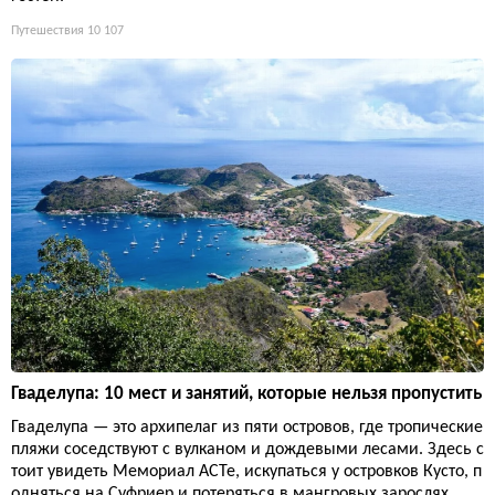
Путешествия
10 107
Гваделупа: 10 мест и занятий, которые нельзя пропустить
Гваделупа — это архипелаг из пяти островов, где тропические
пляжи соседствуют с вулканом и дождевыми лесами. Здесь с
тоит увидеть Мемориал ACTe, искупаться у островков Кусто, п
одняться на Суфриер и потеряться в мангровых зарослях.