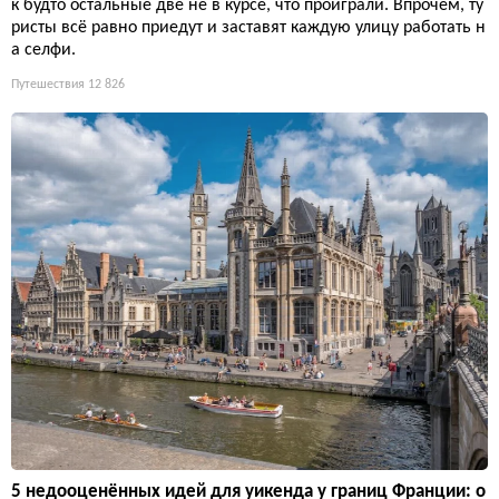
к будто остальные две не в курсе, что проиграли. Впрочем, ту
ристы всё равно приедут и заставят каждую улицу работать н
а селфи.
Путешествия
12 826
5 недооценённых идей для уикенда у границ Франции: о