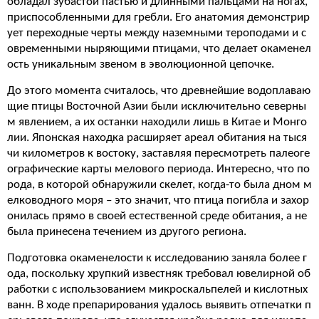
обладал зубастой пастью и длинными пальцами на ногах,
приспособленными для гребли. Его анатомия демонстрир
ует переходные черты между наземными тероподами и с
овременными ныряющими птицами, что делает окаменел
ость уникальным звеном в эволюционной цепочке.
До этого момента считалось, что древнейшие водоплаваю
щие птицы Восточной Азии были исключительно северны
м явлением, а их останки находили лишь в Китае и Монго
лии. Японская находка расширяет ареал обитания на тыся
чи километров к востоку, заставляя пересмотреть палеоге
ографические карты мелового периода. Интересно, что по
рода, в которой обнаружили скелет, когда-то была дном м
елководного моря – это значит, что птица погибла и захор
онилась прямо в своей естественной среде обитания, а не
была принесена течением из другого региона.
Подготовка окаменелости к исследованию заняла более г
ода, поскольку хрупкий известняк требовал ювелирной об
работки с использованием микроскальпелей и кислотных
ванн. В ходе препарирования удалось выявить отпечатки п