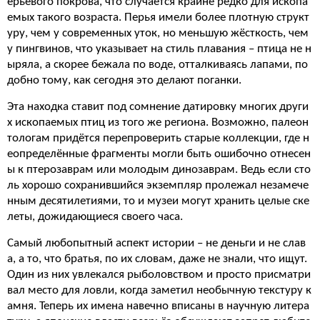
ерьевого покрова, что случается крайне редко для ископа
емых такого возраста. Перья имели более плотную структ
уру, чем у современных уток, но меньшую жёсткость, чем
у пингвинов, что указывает на стиль плавания – птица не н
ыряла, а скорее бежала по воде, отталкиваясь лапами, по
добно тому, как сегодня это делают поганки.
Эта находка ставит под сомнение датировку многих други
х ископаемых птиц из того же региона. Возможно, палеон
тологам придётся перепроверить старые коллекции, где н
еопределённые фрагменты могли быть ошибочно отнесен
ы к птерозаврам или молодым динозаврам. Ведь если сто
ль хорошо сохранившийся экземпляр пролежал незамече
нным десятилетиями, то и музеи могут хранить целые ске
леты, дожидающиеся своего часа.
Самый любопытный аспект истории – не деньги и не слав
а, а то, что братья, по их словам, даже не знали, что ищут.
Один из них увлекался рыболовством и просто присматри
вал место для ловли, когда заметил необычную текстуру к
амня. Теперь их имена навечно вписаны в научную литера