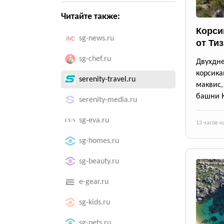
Читайте также:
Корси
sg-news.ru
от Ти
sg-chef.ru
Двухдн
корсика
serenity-travel.ru
маквис
башни 
serenity-media.ru
sg-eva.ru
13 часов н
sg-homes.ru
sg-beauty.ru
e-gear.ru
sg-kids.ru
sg-pets.ru