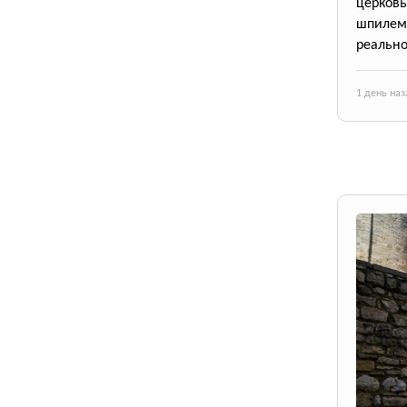
церков
шпилем
реально
1 день наз