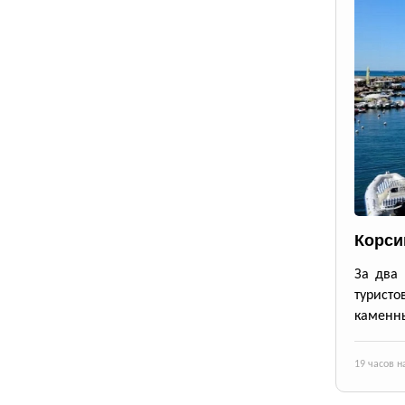
Корси
За два 
турист
каменны
19 часов н