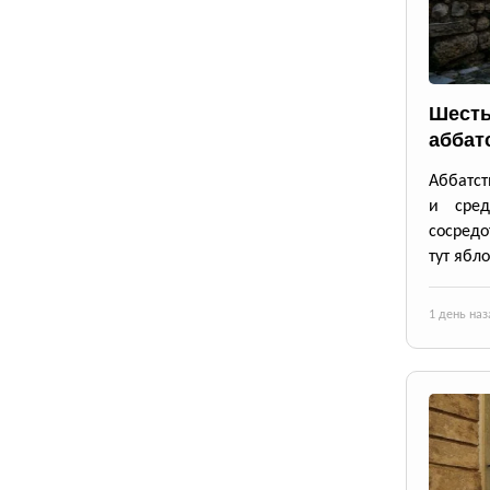
Шесть
аббат
Аббатст
и сре
сосредо
тут ябло
1 день наз