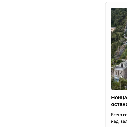
Нонца
остан
Всего с
над зал