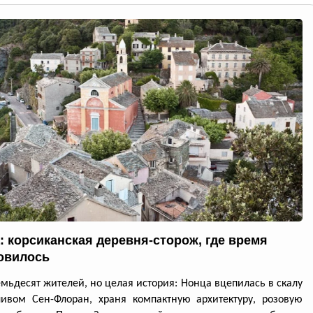
: корсиканская деревня-сторож, где время
овилось
емьдесят жителей, но целая история: Нонца вцепилась в скалу
ивом Сен-Флоран, храня компактную архитектуру, розовую