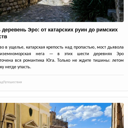
 деревень Эро: от катарских руин до римских
ств
во в ущелье, катарская крепость над пропастью, мост дьявола
диземноморская нега — в этих шести деревнях Эро
точена вся романтика Юга. Только не ждите тишины: летом
ку негде упасть.
ад
Путешествия