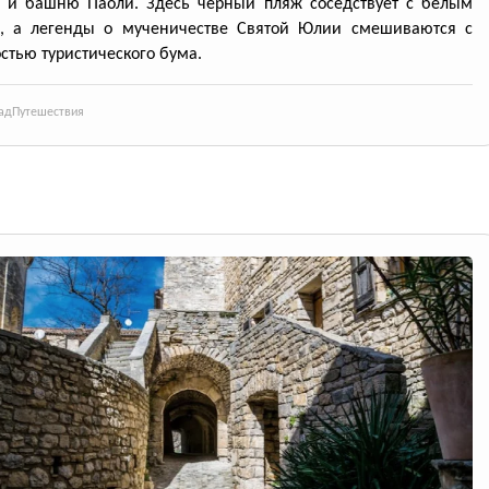
ь и башню Паоли. Здесь черный пляж соседствует с белым
, а легенды о мученичестве Святой Юлии смешиваются с
стью туристического бума.
ад
Путешествия