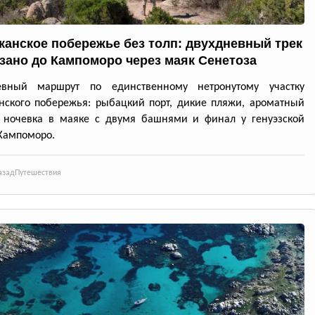
канское побережье без толп: двухдневный трек
ззано до Кампоморо через маяк Сенетоза
евный маршрут по единственному нетронутому участку
нского побережья: рыбацкий порт, дикие пляжи, ароматный
, ночевка в маяке с двумя башнями и финал у генуэзской
Кампоморо.
азад
Путешествия