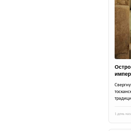
Остро
импер
Свергн
тосканс
традици
1 день наз