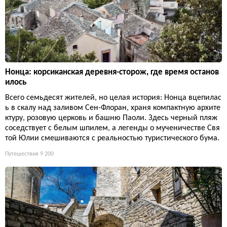
Нонца: корсиканская деревня-сторож, где время останов
илось
Всего семьдесят жителей, но целая история: Нонца вцепилас
ь в скалу над заливом Сен-Флоран, храня компактную архите
ктуру, розовую церковь и башню Паоли. Здесь черный пляж
соседствует с белым шпилем, а легенды о мученичестве Свя
той Юлии смешиваются с реальностью туристического бума.
Путешествия
9 200