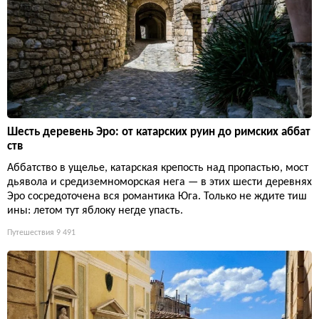
Шесть деревень Эро: от катарских руин до римских аббат
ств
Аббатство в ущелье, катарская крепость над пропастью, мост
дьявола и средиземноморская нега — в этих шести деревнях
Эро сосредоточена вся романтика Юга. Только не ждите тиш
ины: летом тут яблоку негде упасть.
Путешествия
9 491