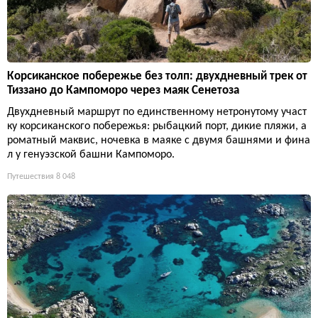
Корсиканское побережье без толп: двухдневный трек от
Тиззано до Кампоморо через маяк Сенетоза
Двухдневный маршрут по единственному нетронутому участ
ку корсиканского побережья: рыбацкий порт, дикие пляжи, а
роматный маквис, ночевка в маяке с двумя башнями и фина
л у генуэзской башни Кампоморо.
Путешествия
8 048