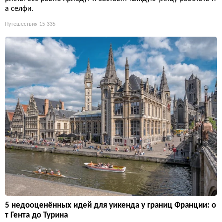
а селфи.
Путешествия
15 335
5 недооценённых идей для уикенда у границ Франции: о
т Гента до Турина