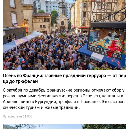
Осень во Франции: главные праздники терруара — от пер
ца до трюфелей
С октября по декабрь французские регионы отмечают сбор у
рожая шумными фестивалями: перец в Эспелетт, каштаны в
Ардеше, вино в Бургундии, трюфели в Провансе. Это гастрон
омический туризм и живые традиции.
Путешествия
11 005