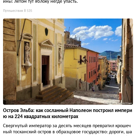
ины: летом тут яблоку негде упасть.
Путешествия
8 535
Остров Эльба: как сосланный Наполеон построил импери
ю на 224 квадратных километрах
Свергнутый император за десять месяцев превратил крошеч
ный тосканский остров в образцовое государство: дороги, ша