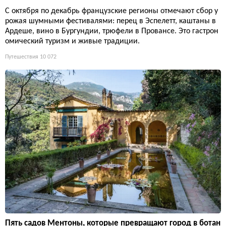
С октября по декабрь французские регионы отмечают сбор у
рожая шумными фестивалями: перец в Эспелетт, каштаны в
Ардеше, вино в Бургундии, трюфели в Провансе. Это гастрон
омический туризм и живые традиции.
Путешествия
10 072
Пять садов Ментоны, которые превращают город в ботан