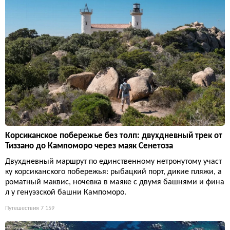
Корсиканское побережье без толп: двухдневный трек от
Тиззано до Кампоморо через маяк Сенетоза
Двухдневный маршрут по единственному нетронутому участ
ку корсиканского побережья: рыбацкий порт, дикие пляжи, а
роматный маквис, ночевка в маяке с двумя башнями и фина
л у генуэзской башни Кампоморо.
Путешествия
7 159