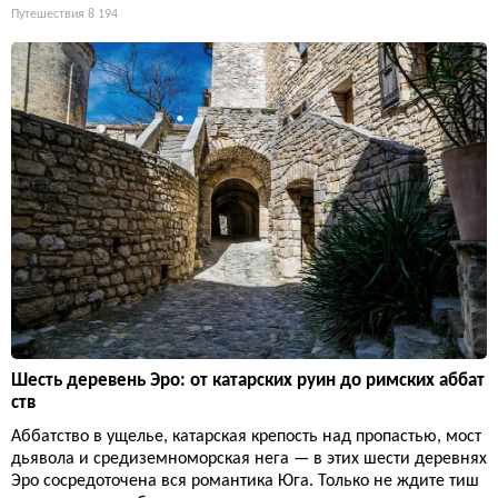
Путешествия
8 194
Шесть деревень Эро: от катарских руин до римских аббат
ств
Аббатство в ущелье, катарская крепость над пропастью, мост
дьявола и средиземноморская нега — в этих шести деревнях
Эро сосредоточена вся романтика Юга. Только не ждите тиш