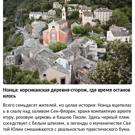
Нонца: корсиканская деревня-сторож, где время останов
илось
Всего семьдесят жителей, но целая история: Нонца вцепилас
ь в скалу над заливом Сен-Флоран, храня компактную архите
ктуру, розовую церковь и башню Паоли. Здесь черный пляж
соседствует с белым шпилем, а легенды о мученичестве Свя
той Юлии смешиваются с реальностью туристического бума.