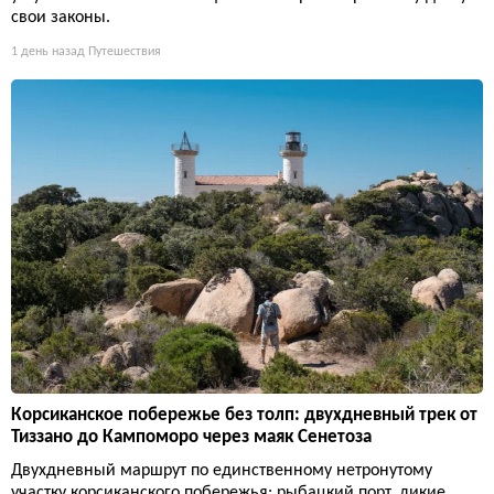
свои законы.
1 день назад
Путешествия
Корсиканское побережье без толп: двухдневный трек от
Тиззано до Кампоморо через маяк Сенетоза
Двухдневный маршрут по единственному нетронутому
участку корсиканского побережья: рыбацкий порт, дикие