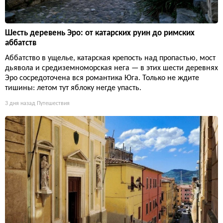
Шесть деревень Эро: от катарских руин до римских
аббатств
Аббатство в ущелье, катарская крепость над пропастью, мост
дьявола и средиземноморская нега — в этих шести деревнях
Эро сосредоточена вся романтика Юга. Только не ждите
тишины: летом тут яблоку негде упасть.
3 дня назад
Путешествия