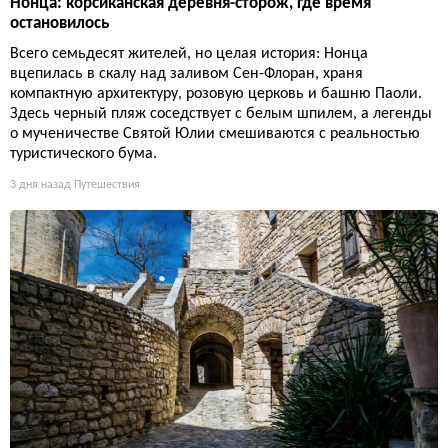
Нонца: корсиканская деревня-сторож, где время
остановилось
Всего семьдесят жителей, но целая история: Нонца
вцепилась в скалу над заливом Сен-Флоран, храня
компактную архитектуру, розовую церковь и башню Паоли.
Здесь черный пляж соседствует с белым шпилем, а легенды
о мученичестве Святой Юлии смешиваются с реальностью
туристического бума.
3 дня назад
Путешествия