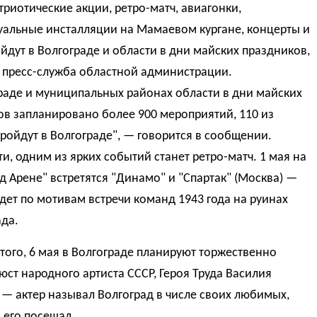
триотические акции, ретро-матч, авиагонки,
уальные инсталляции на Мамаевом кургане, концерты и
йдут в Волгограде и области в дни майских праздников,
 пресс-служба областной администрации.
раде и муниципальных районах области в дни майских
в запланировано более 900 мероприятий, 110 из
ройдут в Волгограде", — говорится в сообщении.
ти, одним из ярких событий станет ретро-матч. 1 мая на
д Арене" встретятся "Динамо" и "Спартак" (Москва) —
дет по мотивам встречи команд 1943 года на руинах
да.
ого, 6 мая в Волгограде планируют торжественно
юст народного артиста СССР, Героя Труда Василия
— актер называл Волгоград в числе своих любимых,
 его посещал.