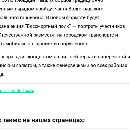
10:00 по площади Павших борцов традиционно
енным парадом пройдут части Волгоградского
ального гарнизона. В новом формате будет
вана акция "Бессмертный полк" — портреты участников
течественной разместят на городском транспорте и
томобилях, на зданиях и сооружениях.
ся праздник концертом на нижней террасе набережной 
йским салютом, а также фейерверками во всех районах
а.
ourism.interfax.ru
е также на наших страницах: