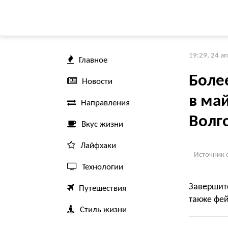
19:29, 24 а
Главное
Боле
Новости
в ма
Направления
Волг
Вкус жизни
Лайфхаки
Источник 
Технологии
Завершит
Путешествия
также фей
Стиль жизни