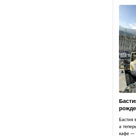
Басти
рожде
Бастия 
а тепер
кафе — 