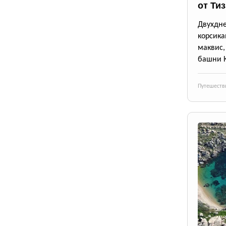
от Ти
Двухдн
корсика
маквис
башни 
Путешеств