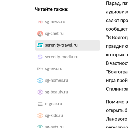
Парад, па
Читайте также:
аудиовиз
салют про
sg-news.ru
сообщает
sg-chef.ru
"В Волгог
serenity-travel.ru
празднико
которых п
serenity-media.ru
В частнос
sg-eva.ru
"Волгогра
игра прой
sg-homes.ru
Сталингра
sg-beauty.ru
Помимо эт
e-gear.ru
открыть б
sg-kids.ru
Ланового 
sg-pets.ru
регулярно