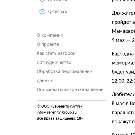
sg-tech.ru
Для жител
пройдет 
Мамаевом 
О компании
9 мая — 21
О проекте
Как стать автором
Еще одна 
Сотрудничество
мемориал
Обработка персональных
будет увид
данных
22:00, 22:
Пользовательское соглашение
Любители 
8 мая в В
© ООО «Серенити групп»
парашютно
info@serenity-group.ru
Все права защищены.
18+
покажут п