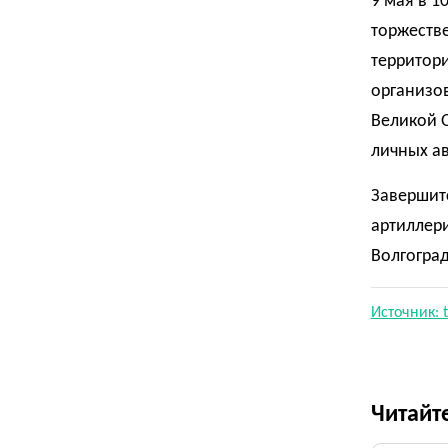
9 мая в 
торжеств
территори
организо
Великой О
личных ав
Завершит
артиллери
Волгоград
Источник: t
Читайт