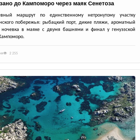
ззано до Кампоморо через маяк Сенетоза
евный маршрут по единственному нетронутому участку
нского побережья: рыбацкий порт, дикие пляжи, ароматный
, ночевка в маяке с двумя башнями и финал у генуэзской
Кампоморо.
ия
2 255