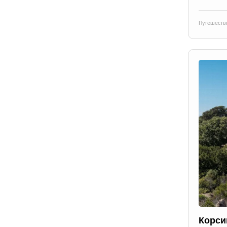
Путешеств
Корси