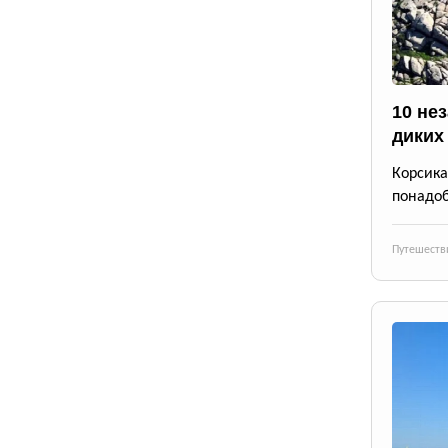
10 не
диких
Корсика
понадоб
Путешеств