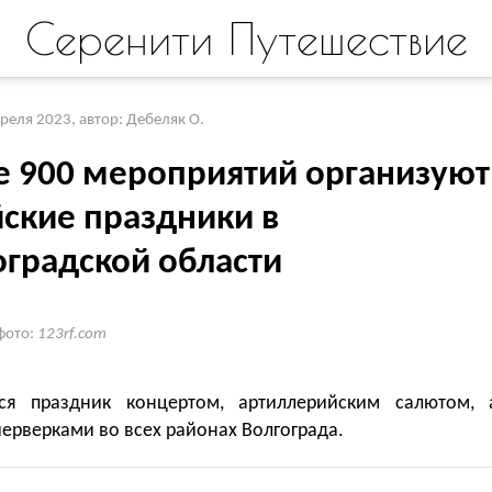
Серенити Путешествие
преля 2023
,
автор: Дебеляк О.
е 900 мероприятий организуют
йские праздники в
оградской области
фото:
123rf.com
ся праздник концертом, артиллерийским салютом, 
ерверками во всех районах Волгограда.