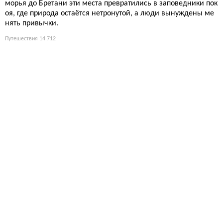
морья до Бретани эти места превратились в заповедники пок
оя, где природа остаётся нетронутой, а люди вынуждены ме
нять привычки.
Путешествия
14 712