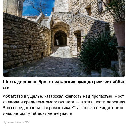
Шесть деревень Эро: от катарских руин до римских аббат
ств
Аббатство в ущелье, катарская крепость над пропастью, мост
дьявола и средиземноморская нега — в этих шести деревнях
Эро сосредоточена вся романтика Юга. Только не ждите тиш
ины: летом тут яблоку негде упасть.
Путешествия
2 260