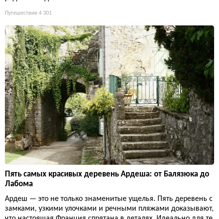
Путешествия
4 301
Пять самых красивых деревень Ардеша: от Балязюка до
Лабома
Ардеш — это не только знаменитые ущелья. Пять деревень с
замками, узкими улочками и речными пляжами доказывают,
что настоящая Франция спрятана в деталях. Идеально для те