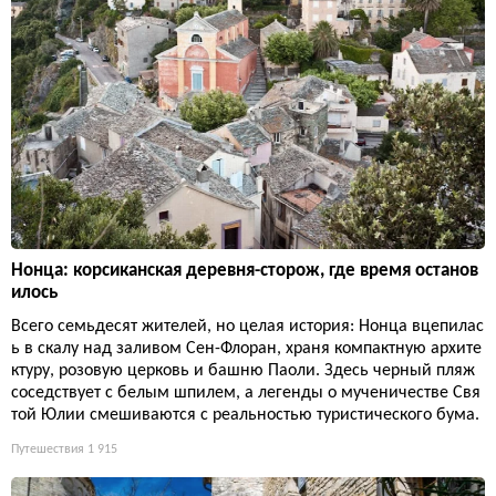
Нонца: корсиканская деревня-сторож, где время останов
илось
Всего семьдесят жителей, но целая история: Нонца вцепилас
ь в скалу над заливом Сен-Флоран, храня компактную архите
ктуру, розовую церковь и башню Паоли. Здесь черный пляж
соседствует с белым шпилем, а легенды о мученичестве Свя
той Юлии смешиваются с реальностью туристического бума.
Путешествия
1 915