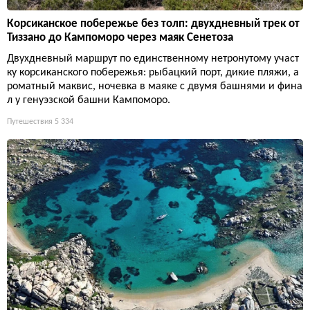
Корсиканское побережье без толп: двухдневный трек от
Тиззано до Кампоморо через маяк Сенетоза
Двухдневный маршрут по единственному нетронутому участ
ку корсиканского побережья: рыбацкий порт, дикие пляжи, а
роматный маквис, ночевка в маяке с двумя башнями и фина
л у генуэзской башни Кампоморо.
Путешествия
5 334