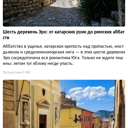
Шесть деревень Эро: от катарских руин до римских аббат
ств
Аббатство в ущелье, катарская крепость над пропастью, мост
дьявола и средиземноморская нега — в этих шести деревнях
Эро сосредоточена вся романтика Юга. Только не ждите тиш
ины: летом тут яблоку негде упасть.
Путешествия
6 980