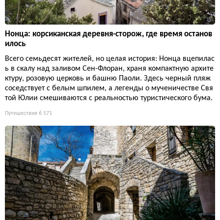
Нонца: корсиканская деревня-сторож, где время останов
илось
Всего семьдесят жителей, но целая история: Нонца вцепилас
ь в скалу над заливом Сен-Флоран, храня компактную архите
ктуру, розовую церковь и башню Паоли. Здесь черный пляж
соседствует с белым шпилем, а легенды о мученичестве Свя
той Юлии смешиваются с реальностью туристического бума.
Путешествия
6 571