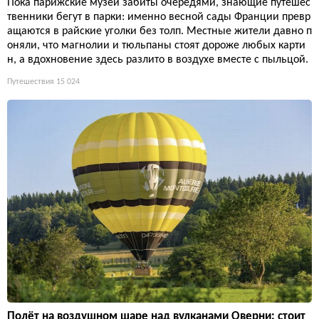
Пока парижские музеи забиты очередями, знающие путешес
твенники бегут в парки: именно весной сады Франции превр
ащаются в райские уголки без толп. Местные жители давно п
оняли, что магнолии и тюльпаны стоят дороже любых карти
н, а вдохновение здесь разлито в воздухе вместе с пыльцой.
Путешествия
15 024
Полёт на воздушном шаре над вулканами Оверни: стоит