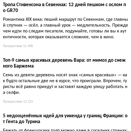
Пять садов Ментоны, которые превращают город в ботан
ический рай
Ментона больше, чем лимоны. Пять садов — от тропиков Ва
ль Раме до цитрусовой коллекции Карнолес — доказывают: а
нгличане и гонщик создали рай. Хотя лимонов тут вагон, и эт
о не шутка.
Путешествия
10 202
Рождественская сказка в замках Луары: шесть уникальны
х сценариев 2025 года
С 29 ноября по 4 января шесть замков Луары предстанут в пр
аздничных декорациях: от ледяной галереи Шенонсо до Али
сы в Стране чудес в Лоше. Это зрелище увидят более 200 000
гостей.
Путешествия
11 036
Гваделупа: 10 мест и занятий, которые нельзя пропустить
Гваделупа — это архипелаг из пяти островов, где тропические