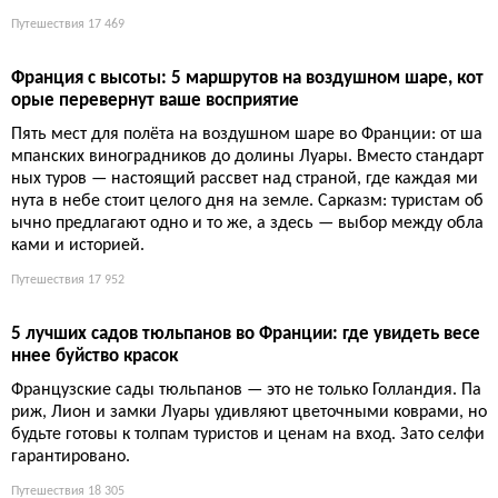
Путешествия
13 723
5 недооценённых идей для уикенда у границ Франции: о
т Гента до Турина
Бежать от французских толп можно даже в соседних странах:
Гент вместо Брюгге, Франкония вместо Баварии, Фигерас вм
есто Барселоны, а Турин вообще никто не заметил. И всё это
в паре часов от границы.
12 680
10 французских садов, которые стоит посетить этой весно
й, пока их не заполнили туристы
Пока парижские музеи забиты очередями, знающие путешес
твенники бегут в парки: именно весной сады Франции превр
ащаются в райские уголки без толп. Местные жители давно п
оняли, что магнолии и тюльпаны стоят дороже любых карти
н, а вдохновение здесь разлито в воздухе вместе с пыльцой.
Путешествия
15 988