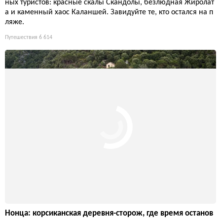
ных туристов: красные скалы Скандолы, безлюдная Жиролат
а и каменный хаос Каланшей. Завидуйте те, кто остался на п
ляже.
Путешествия
6 614
Нонца: корсиканская деревня-сторож, где время останов
илось
Всего семьдесят жителей, но целая история: Нонца вцепилас
ь в скалу над заливом Сен-Флоран, храня компактную архите
ктуру, розовую церковь и башню Паоли. Здесь черный пляж
соседствует с белым шпилем, а легенды о мученичестве Свя
той Юлии смешиваются с реальностью туристического бума.
Путешествия
7 569