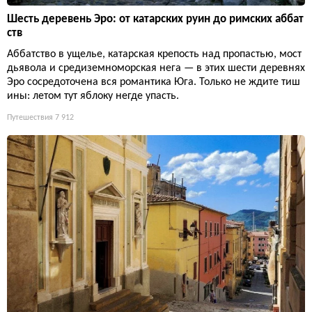
Остров Эльба: как сосланный Наполеон построил импери
ю на 224 квадратных километрах
Свергнутый император за десять месяцев превратил крошеч
ный тосканский остров в образцовое государство: дороги, ша
хты, театр и традицию вручения ключей от винного погреба
вместо городских.
Путешествия
7 711