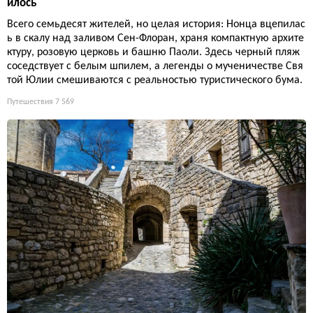
Шесть деревень Эро: от катарских руин до римских аббат
ств
Аббатство в ущелье, катарская крепость над пропастью, мост
дьявола и средиземноморская нега — в этих шести деревнях
Эро сосредоточена вся романтика Юга. Только не ждите тиш
ины: летом тут яблоку негде упасть.
Путешествия
7 912