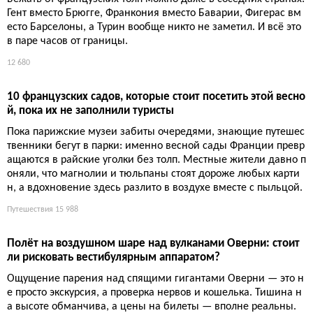
пляжи соседствуют с вулканом и дождевыми лесами. Здесь с
тоит увидеть Мемориал ACTe, искупаться у островков Кусто, п
одняться на Суфриер и потеряться в мангровых зарослях.
Путешествия
11 570
Тропа Стивенсона в Севеннах: 12 дней пешком с ослом п
о GR70
Романтика XIX века: пеший маршрут по Севеннам, где главны
й спутник — осёл, а главный урок — медлительность. Прежде
чем идти по следам писателя, подумайте, готовы ли вы к аут
ентичности, которая оказывается сложнее, чем в кино.
Путешествия
11 498
Топ-9 самых красивых деревень Вара: от мимоз до снеж
ного Баржема
Семь из девяти деревень носят знак «самых красивых» — ка
к будто остальные две не в курсе, что проиграли. Впрочем, ту
ристы всё равно приедут и заставят каждую улицу работать н
а селфи.