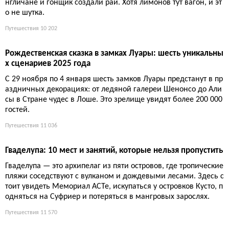
Осень во Франции: главные праздники терруара — от пер
ца до трюфелей
С октября по декабрь французские регионы отмечают сбор у
рожая шумными фестивалями: перец в Эспелетт, каштаны в
Ардеше, вино в Бургундии, трюфели в Провансе. Это гастрон
омический туризм и живые традиции.
Путешествия
9 485