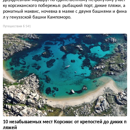
Двухдневный маршрут по единственному нетронутому участ
ку корсиканского побережья: рыбацкий порт, дикие пляжи, а
роматный маквис, ночевка в маяке с двумя башнями и фина
л у генуэзской башни Кампоморо.
Путешествия
6 541
10 незабываемых мест Корсики: от крепостей до диких п
ляжей