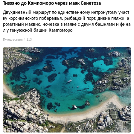
Тиззано до Кампоморо через маяк Сенетоза
Двухдневный маршрут по единственному нетронутому участ
ку корсиканского побережья: рыбацкий порт, дикие пляжи, а
роматный маквис, ночевка в маяке с двумя башнями и фина
л у генуэзской башни Кампоморо.
Путешествия
4 113