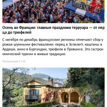
Осень во Франции: главные праздники терруара — от пер
ца до трюфелей
С октября по декабрь французские регионы отмечают сбор у
рожая шумными фестивалями: перец в Эспелетт, каштаны в
Ардеше, вино в Бургундии, трюфели в Провансе. Это гастрон
омический туризм и живые традиции.
Путешествия
9 719