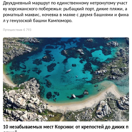
Двухдневный маршрут по единственному нетронутому участ
ку корсиканского побережья: рыбацкий порт, дикие пляжи, а
роматный маквис, ночевка в маяке с двумя башнями и фина
л у генуэзской башни Кампоморо.
Путешествия
6 793
10 незабываемых мест Корсики: от крепостей до диких п