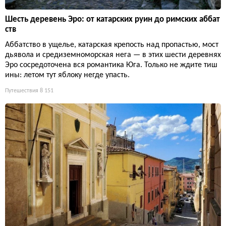
Шесть деревень Эро: от катарских руин до римских аббат
ств
Аббатство в ущелье, катарская крепость над пропастью, мост
дьявола и средиземноморская нега — в этих шести деревнях
Эро сосредоточена вся романтика Юга. Только не ждите тиш
ины: летом тут яблоку негде упасть.
Путешествия
8 151