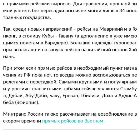
с прямыми рейсами выросло. Для сравнения, прошлой зи
мой улететь без пересадки россияне могли лишь в 34 инос
транных государства.
Так, среди новых направлений - рейсы на Маврикий и в Го
нконг, в столицу Кубы - Гавану (в дополнение к уже имею
щимся полетам в Варадеро). Большие надежды туроперат
оры возлагают и на запуск рейсов на китайский остров Хай
нань.
При этом если прямых рейсов в необходимый пункт назна
чения из РФ пока нет, то всегда можно воспользоваться пе
релетами с пересадкой. Самыми крупными и популярным
и у россиян транзитными хабами сейчас являются Стамбу
л, Дубай, Абу-Даби, Баку, Ереван, Тбилиси, Доха и Аддис-А
беба (Эфиопия).
Минтранс России также рассчитывает на возобновление в
скором времени
прямых рейсов во Вьетнам
.