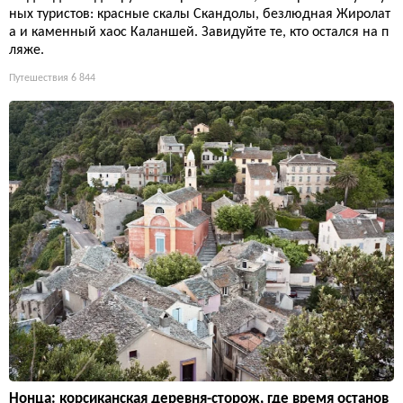
ных туристов: красные скалы Скандолы, безлюдная Жиролат
а и каменный хаос Каланшей. Завидуйте те, кто остался на п
ляже.
Путешествия
6 844
Нонца: корсиканская деревня-сторож, где время останов