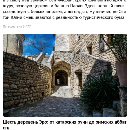
ь в скалу над заливом Сен-Флоран, храня компактную архите
ктуру, розовую церковь и башню Паоли. Здесь черный пляж
соседствует с белым шпилем, а легенды о мученичестве Свя
той Юлии смешиваются с реальностью туристического бума.
Путешествия
5 477
Шесть деревень Эро: от катарских руин до римских аббат
ств