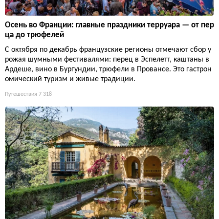
Осень во Франции: главные праздники терруара — от пер
ца до трюфелей
С октября по декабрь французские регионы отмечают сбор у
рожая шумными фестивалями: перец в Эспелетт, каштаны в
Ардеше, вино в Бургундии, трюфели в Провансе. Это гастрон
омический туризм и живые традиции.
Путешествия
7 318