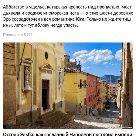
Аббатство в ущелье, катарская крепость над пропастью, мост
дьявола и средиземноморская нега — в этих шести деревнях
Эро сосредоточена вся романтика Юга. Только не ждите тиш
ины: летом тут яблоку негде упасть.
Путешествия
5 737
Остров Эльба: как сосланный Наполеон построил импери