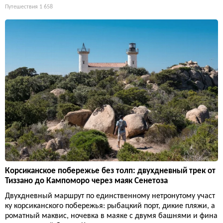
Путешествия
1 658
Корсиканское побережье без толп: двухдневный трек от
Тиззано до Кампоморо через маяк Сенетоза
Двухдневный маршрут по единственному нетронутому участ
ку корсиканского побережья: рыбацкий порт, дикие пляжи, а
роматный маквис, ночевка в маяке с двумя башнями и фина