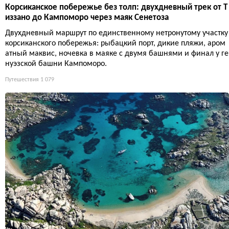
Корсиканское побережье без толп: двухдневный трек от Т
иззано до Кампоморо через маяк Сенетоза
Двухдневный маршрут по единственному нетронутому участку
корсиканского побережья: рыбацкий порт, дикие пляжи, аром
атный маквис, ночевка в маяке с двумя башнями и финал у ге
нуэзской башни Кампоморо.
Путешествия
1 079