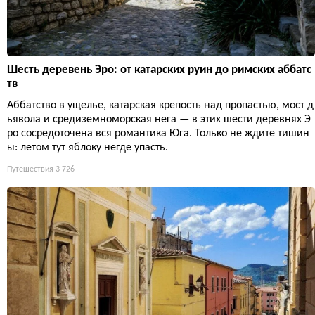
Шесть деревень Эро: от катарских руин до римских аббатс
тв
Аббатство в ущелье, катарская крепость над пропастью, мост д
ьявола и средиземноморская нега — в этих шести деревнях Э
ро сосредоточена вся романтика Юга. Только не ждите тишин
ы: летом тут яблоку негде упасть.
Путешествия
3 726