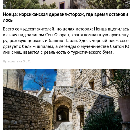
Нонца: корсиканская деревня-сторож, где время останови
лось
Всего семьдесят жителей, но целая история: Нонца вцепилась
в скалу над заливом Сен-Флоран, храня компактную архитекту
ру, розовую церковь и башню Паоли. Здесь черный пляж сосе
дствует с белым шпилем, а легенды о мученичестве Святой Ю
лии смешиваются с реальностью туристического бума.
Путешествия
3 371