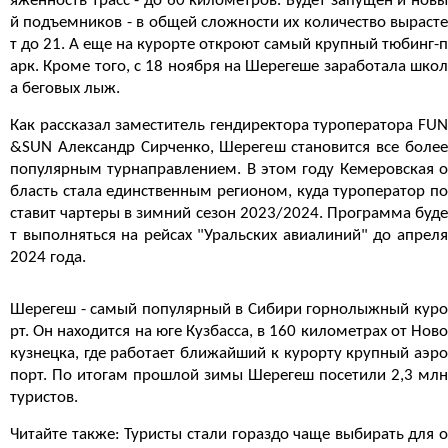
яженность трасс - до 60 километров. Будет запущен и новы
й подъемников - в общей сложности их количество вырасте
т до 21. А еще на курорте откроют самый крупный тюбинг-п
арк. Кроме того, с 18 ноября на Шерегеше заработала школ
а беговых лыж.
Как рассказал заместитель гендиректора туроператора FUN
&SUN Александр Сирченко, Шерегеш становится все более
популярным турнаправлением. В этом году Кемеровская о
бласть стала единственным регионом, куда туроператор по
ставит чартеры в зимний сезон 2023/2024. Программа буде
т выполняться на рейсах "Уральских авиалиний" до апреля
2024 года.
Шерегеш - самый популярный в Сибири горнолыжный куро
рт. Он находится на юге Кузбасса, в 160 километрах от Ново
кузнецка, где работает ближайший к курорту крупный аэро
порт. По итогам прошлой зимы Шерегеш посетили 2,3 млн
туристов.
Читайте также: Туристы стали гораздо чаще выбирать для о