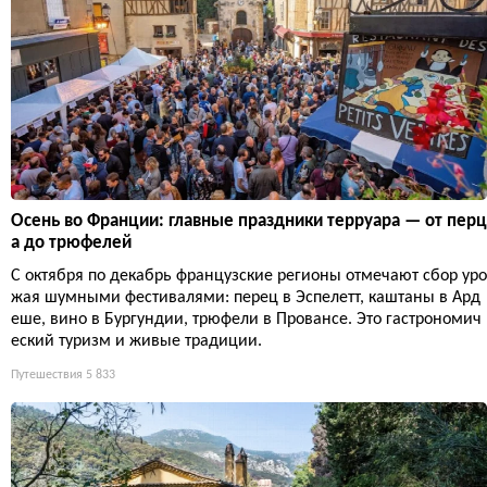
Осень во Франции: главные праздники терруара — от перц
а до трюфелей
С октября по декабрь французские регионы отмечают сбор уро
жая шумными фестивалями: перец в Эспелетт, каштаны в Ард
еше, вино в Бургундии, трюфели в Провансе. Это гастрономич
еский туризм и живые традиции.
Путешествия
5 833