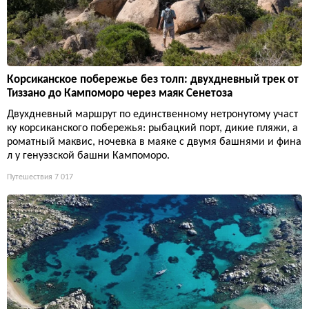
Корсиканское побережье без толп: двухдневный трек от
Тиззано до Кампоморо через маяк Сенетоза
Двухдневный маршрут по единственному нетронутому участ
ку корсиканского побережья: рыбацкий порт, дикие пляжи, а
роматный маквис, ночевка в маяке с двумя башнями и фина
л у генуэзской башни Кампоморо.
Путешествия
7 017