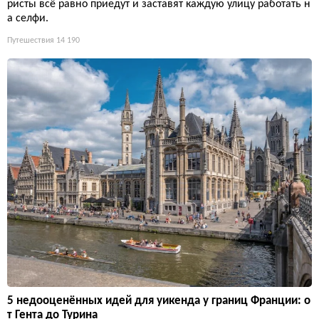
ристы всё равно приедут и заставят каждую улицу работать н
а селфи.
Путешествия
14 190
5 недооценённых идей для уикенда у границ Франции: о
т Гента до Турина