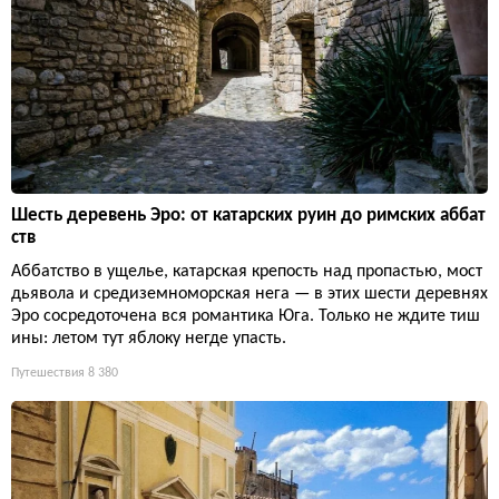
Шесть деревень Эро: от катарских руин до римских аббат
ств
Аббатство в ущелье, катарская крепость над пропастью, мост
дьявола и средиземноморская нега — в этих шести деревнях
Эро сосредоточена вся романтика Юга. Только не ждите тиш
ины: летом тут яблоку негде упасть.
Путешествия
8 380