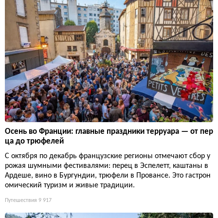
Осень во Франции: главные праздники терруара — от пер
ца до трюфелей
С октября по декабрь французские регионы отмечают сбор у
рожая шумными фестивалями: перец в Эспелетт, каштаны в
Ардеше, вино в Бургундии, трюфели в Провансе. Это гастрон
омический туризм и живые традиции.
Путешествия
9 917