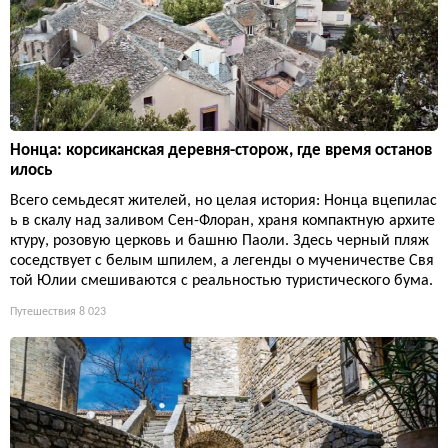
Нонца: корсиканская деревня-сторож, где время останов
илось
Всего семьдесят жителей, но целая история: Нонца вцепилас
ь в скалу над заливом Сен-Флоран, храня компактную архите
ктуру, розовую церковь и башню Паоли. Здесь черный пляж
соседствует с белым шпилем, а легенды о мученичестве Свя
той Юлии смешиваются с реальностью туристического бума.
Путешествия
8 023