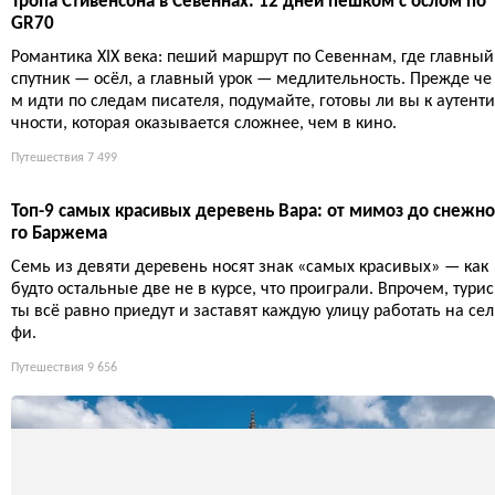
Гваделупа: 10 мест и занятий, которые нельзя пропустить
Гваделупа — это архипелаг из пяти островов, где тропические
пляжи соседствуют с вулканом и дождевыми лесами. Здесь ст
оит увидеть Мемориал ACTe, искупаться у островков Кусто, под
няться на Суфриер и потеряться в мангровых зарослях.
Путешествия
7 394