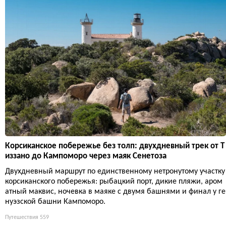
Корсиканское побережье без толп: двухдневный трек от Т
иззано до Кампоморо через маяк Сенетоза
Двухдневный маршрут по единственному нетронутому участку
корсиканского побережья: рыбацкий порт, дикие пляжи, аром
атный маквис, ночевка в маяке с двумя башнями и финал у ге
нуэзской башни Кампоморо.
Путешествия
559