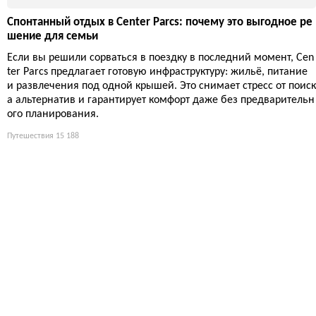
Путешествия
11 967
Полёт на воздушном шаре над вулканами Оверни: стоит л
и рисковать вестибулярным аппаратом?
Ощущение парения над спящими гигантами Оверни — это не
просто экскурсия, а проверка нервов и кошелька. Тишина на в
ысоте обманчива, а цены на билеты — вполне реальны.