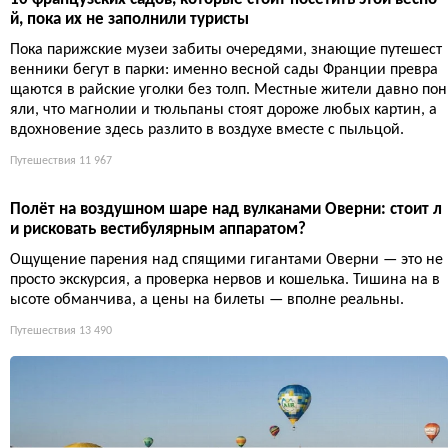
Топ-9 самых красивых деревень Вара: от мимоз до снежно
го Баржема
Семь из девяти деревень носят знак «самых красивых» — как
будто остальные две не в курсе, что проиграли. Впрочем, турис
ты всё равно приедут и заставят каждую улицу работать на сел
фи.
Путешествия
9 656