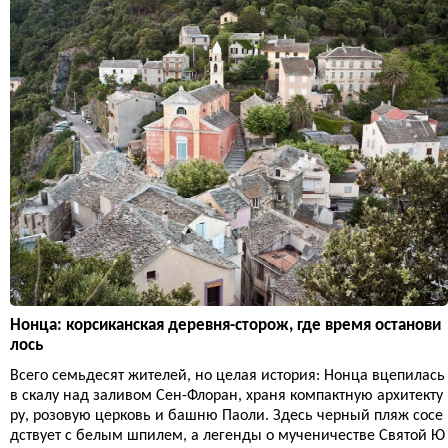
Нонца: корсиканская деревня-сторож, где время останови
лось
Всего семьдесят жителей, но целая история: Нонца вцепилась
в скалу над заливом Сен-Флоран, храня компактную архитекту
ру, розовую церковь и башню Паоли. Здесь черный пляж сосе
дствует с белым шпилем, а легенды о мученичестве Святой Ю