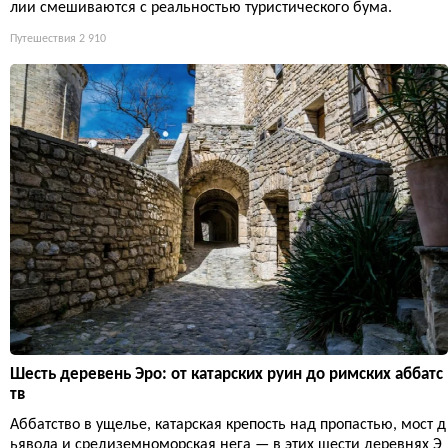
лии смешиваются с реальностью туристического бума.
Путешествия
2 910
Шесть деревень Эро: от катарских руин до римских аббатс
тв
Аббатство в ущелье, катарская крепость над пропастью, мост д
ьявола и средиземноморская нега — в этих шести деревнях Э