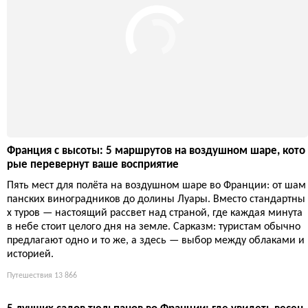
5 недооценённых идей для уикенда у границ Франции: от
Гента до Турина
Бежать от французских толп можно даже в соседних странах: Г
ент вместо Брюгге, Франкония вместо Баварии, Фигерас вмест
о Барселоны, а Турин вообще никто не заметил. И всё это в па
ре часов от границы.
8 966