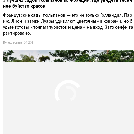
10 французских садов, которые стоит посетить этой весно
й, пока их не заполнили туристы
Пока парижские музеи забиты очередями, знающие путешест
венники бегут в парки: именно весной сады Франции превра
щаются в райские уголки без толп. Местные жители давно пон
яли, что магнолии и тюльпаны стоят дороже любых картин, а
вдохновение здесь разлито в воздухе вместе с пыльцой.