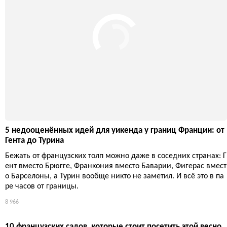
Тропа Стивенсона в Севеннах: 12 дней пешком с ослом по
GR70
Романтика XIX века: пеший маршрут по Севеннам, где главный
спутник — осёл, а главный урок — медлительность. Прежде че
м идти по следам писателя, подумайте, готовы ли вы к аутенти
чности, которая оказывается сложнее, чем в кино.
Путешествия
7 499