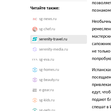
позволяет
Читайте также:
познаком
sg-news.ru
Необычный
ремесленн
sg-chef.ru
мастерски
serenity-travel.ru
сапожнико
serenity-media.ru
не только
попробуют
sg-eva.ru
Испанская
sg-homes.ru
посещаем
sg-beauty.ru
привлека
e-gear.ru
едут, что
подают б
sg-kids.ru
спешат в 
sg-pets.ru