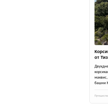
Корси
от Ти
Двухдн
корсика
маквис
башни 
Путешеств