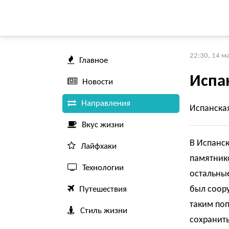
22:30, 14 м
Главное
Испа
Новости
Направления
Испанская
Вкус жизни
В Испанск
Лайфхаки
памятнико
Технологии
остальны
был соору
Путешествия
таким по
Стиль жизни
сохранить