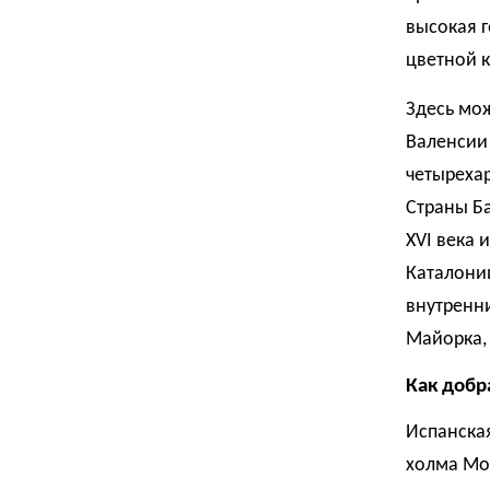
высокая 
цветной 
Здесь мо
Валенсии
четырехар
Страны Ба
XVI века 
Каталони
внутренни
Майорка,
Как добр
Испанска
холма Мон