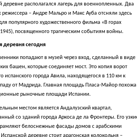
 деревне располагался лагерь для военнопленных. Два
 режиссера – Андре Мальро и Макс Ауба отсняли здесь
для популярного художественного фильма «В горах
(1945), посвященного трагическим событиям войны.
я деревня сегодня
енники попадают в музей через вход, сделанный в виде
ких башен, которые соединяет мост. Это копия ворот
о испанского города Авила, находящегося в 110 км к
ападу от Мадрида. Главная площадь Пласа-Майор похожа
ционные рыночные площади Испании.
ельным местом является Андалузский квартал,
нный со зданий города Аркоса де ла Фронтеры. Его узки
брамляют белоснежные фасады домов с арабскими
 Испанской деревне стоит арагонская колокольня –