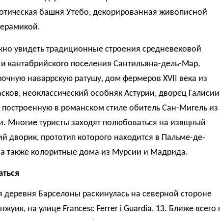
готическая башня Утебо, декорированная живописной
керамикой.
жно увидеть традиционные строения средневековой
 и кантабрийского поселения Сантильяна-дель-Мар,
очную наваррскую ратушу, дом фермеров XVII века из
сков, неоклассический особняк Астурии, дворец Галисии
и построенную в романском стиле обитель Сан-Мигель из
и. Многие туристы заходят полюбоваться на изящный
й дворик, прототип которого находится в Пальме-де-
 а также колоритные дома из Мурсии и Мадрида.
аться
я деревня Барселоны раскинулась на северной стороне
жуик, на улице Francesc Ferrer i Guardia, 13. Ближе всего 