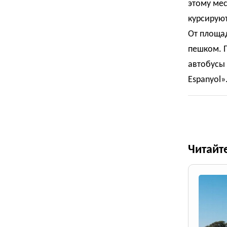
этому мес
курсируют
От площа
пешком. 
автобусы 
Espanyol»
Читайт