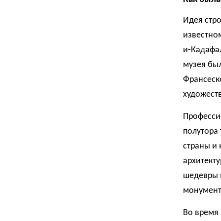
Идея стро
известном
и-Кадафа
музея бы
Франсеск
художест
Професси
полутора 
страны и
архитекту
шедевры и
монумент
Во время 