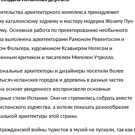
ительства архитектурного комплекса принадлежит
у каталонскому зодчему и мастеру модерна Жозепу Пуч-
лку. Основная работа по проектированию необычного
ла выполнена архитекторами Рамоном Ревентосом и
ом Фольгера, художником Ксавьером Ногесом и
венным критиком и писателем Мигелем Утрилло.
ональные архитекторы и дизайнеры посетили более
тысяч испанских городов и деревень в разных частях
 на основе увиденного воспроизвели основные
рные стили Испании. Они не стремились собрать вместе
спанского зодчества, а хотели показать разнообразие
альной архитектуры этой страны.
гражданской войны туристов в музей не пускали, так как 