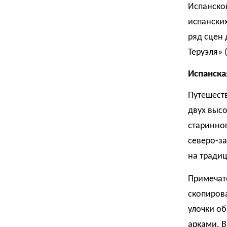
Испанской
испанских
ряд сцен 
Теруэля» 
Испанска
Путешеств
двух высо
старинног
северо-з
на тради
Примечат
скопирова
улочки о
арками. В