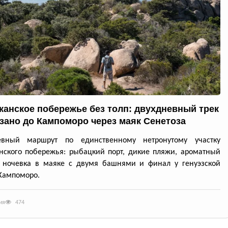
канское побережье без толп: двухдневный трек
ззано до Кампоморо через маяк Сенетоза
евный маршрут по единственному нетронутому участку
нского побережья: рыбацкий порт, дикие пляжи, ароматный
, ночевка в маяке с двумя башнями и финал у генуэзской
Кампоморо.
ия
474