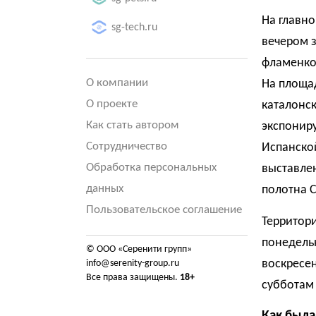
На главно
sg-tech.ru
вечером з
фламенко
О компании
На площад
О проекте
каталонск
Как стать автором
экспониру
Сотрудничество
Испанской
Обработка персональных
выставлен
данных
полотна 
Пользовательское соглашение
Территори
понедельн
© ООО «Серенити групп»
воскресень
info@serenity-group.ru
Все права защищены.
18+
субботам 
Как была