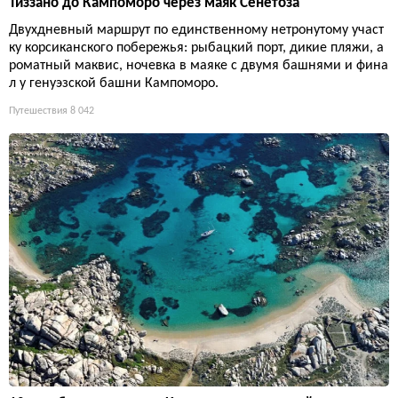
Тиззано до Кампоморо через маяк Сенетоза
Двухдневный маршрут по единственному нетронутому участ
ку корсиканского побережья: рыбацкий порт, дикие пляжи, а
роматный маквис, ночевка в маяке с двумя башнями и фина
л у генуэзской башни Кампоморо.
Путешествия
8 042