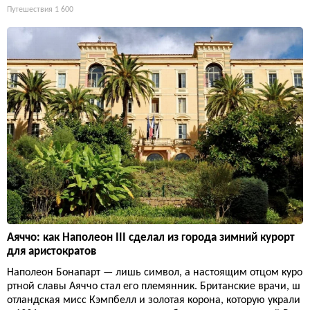
Путешествия
1 600
Аяччо: как Наполеон III сделал из города зимний курорт
для аристократов
Наполеон Бонапарт — лишь символ, а настоящим отцом куро
ртной славы Аяччо стал его племянник. Британские врачи, ш
отландская мисс Кэмпбелл и золотая корона, которую украли