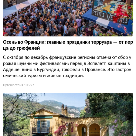
Осень во Франции: главные праздники терруара — от пер
ца до трюфелей
С октября по декабрь французские регионы отмечают сбор у
рожая шумными фестивалями: перец в Эспелетт, каштаны в
Ардеше, вино в Бургундии, трюфели в Провансе. Это гастрон
омический туризм и живые традиции.
Путешествия
10 997