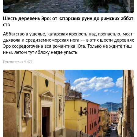
Шесть деревень Эро: от катарских руин до римских аббат
ств
Аббатство в ущелье, катарская крепость над пропастью, мост
дьявола и средиземноморская нега — в этих шести деревнях
Эро сосредоточена вся романтика Юга. Только не ждите тиш
ины: летом тут яблоку негде упасть.
Путешествия
9 477