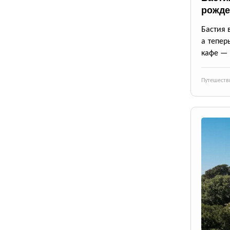
рожде
Бастия 
а тепер
кафе — 
Путешеств