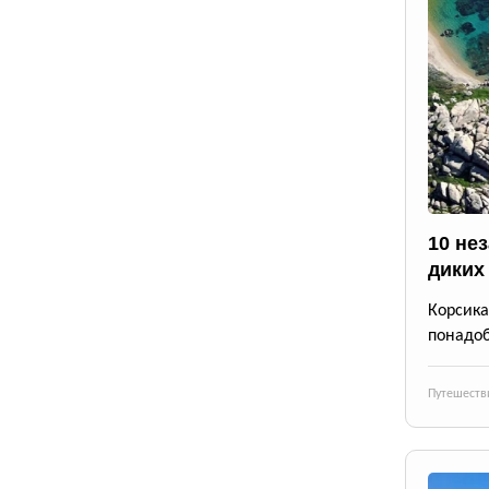
10 не
диких
Корсика
понадоб
Путешеств