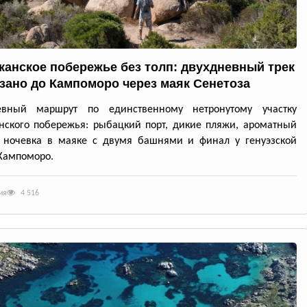
канское побережье без толп: двухдневный трек
ззано до Кампоморо через маяк Сенетоза
евный маршрут по единственному нетронутому участку
нского побережья: рыбацкий порт, дикие пляжи, ароматный
, ночевка в маяке с двумя башнями и финал у генуэзской
Кампоморо.
ия
4 516