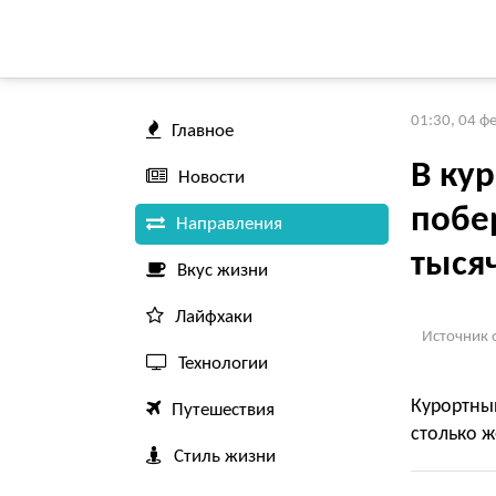
01:30, 04 ф
Главное
В ку
Новости
побе
Направления
тысяч
Вкус жизни
Лайфхаки
Источник 
Технологии
Курортны
Путешествия
столько ж
Стиль жизни