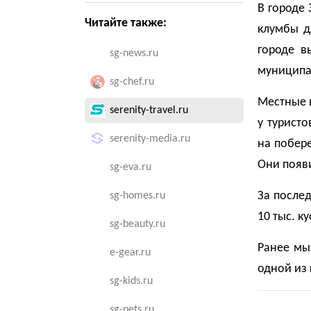
В городе 
Читайте также:
клумбы д
городе в
sg-news.ru
муниципа
sg-chef.ru
Местные 
serenity-travel.ru
у турист
serenity-media.ru
на побере
Они появи
sg-eva.ru
За послед
sg-homes.ru
10 тыс. ку
sg-beauty.ru
Ранее мы
e-gear.ru
одной из 
sg-kids.ru
sg-pets.ru