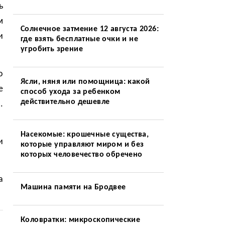
ь
м
Солнечное затмение 12 августа 2026:
и
где взять бесплатные очки и не
угробить зрение
о
Ясли, няня или помощница: какой
е
способ ухода за ребенком
действительно дешевле
.
Насекомые: крошечные существа,
и
которые управляют миром и без
которых человечество обречено
а
Машина памяти на Бродвее
Коловратки: микроскопические