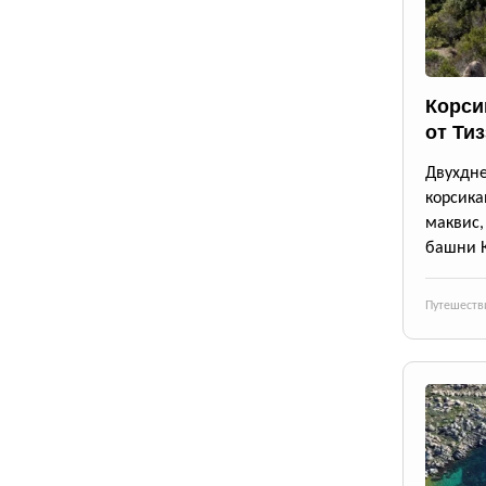
Корси
от Ти
Двухдн
корсика
маквис
башни 
Путешеств