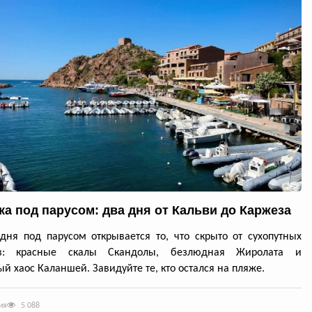
ка под парусом: два дня от Кальви до Каржеза
дня под парусом открывается то, что скрыто от сухопутных
ов: красные скалы Скандолы, безлюдная Жиролата и
й хаос Каланшей. Завидуйте те, кто остался на пляже.
ия
5 088