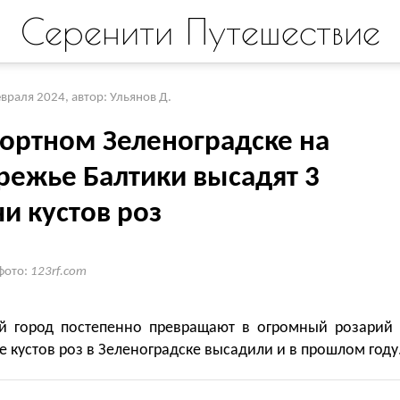
Серенити Путешествие
евраля 2024
,
автор: Ульянов Д.
рортном Зеленоградске на
режье Балтики высадят 3
и кустов роз
фото:
123rf.com
й город постепенно превращают в огромный розарий 
е кустов роз в Зеленоградске высадили и в прошлом году