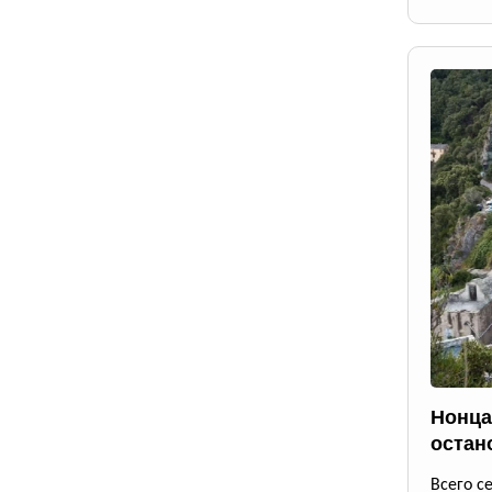
Нонца
остан
Всего с