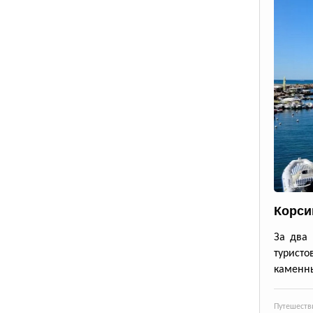
Корси
За два 
турист
каменны
Путешеств