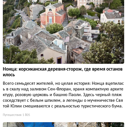
Нонца: корсиканская деревня-сторож, где время останов
илось
Всего семьдесят жителей, но целая история: Нонца вцепилас
ь в скалу над заливом Сен-Флоран, храня компактную архите
ктуру, розовую церковь и башню Паоли. Здесь черный пляж
соседствует с белым шпилем, а легенды о мученичестве Свя
той Юлии смешиваются с реальностью туристического бума.
Путешествия
1 805