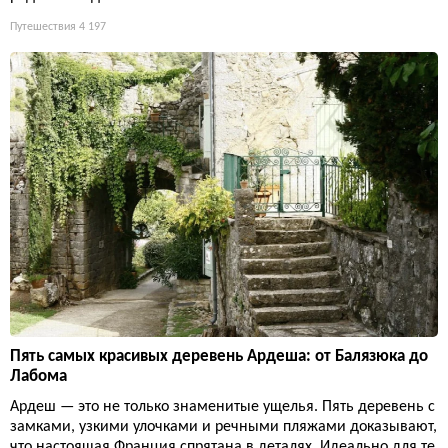
Путешествия
4 197
Пять самых красивых деревень Ардеша: от Балязюка до
Лабома
Ардеш — это не только знаменитые ущелья. Пять деревень с
замками, узкими улочками и речными пляжами доказывают,
что настоящая Франция спрятана в деталях. Идеально для те