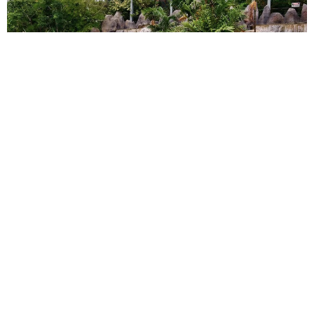
Спонтанный отдых в Center Parcs: почему это выгодное р
ешение для семьи
Если вы решили сорваться в поездку в последний момент, Ce
nter Parcs предлагает готовую инфраструктуру: жильё, питани
е и развлечения под одной крышей. Это снимает стресс от по
иска альтернатив и гарантирует комфорт даже без предварит
ельного планирования.
Путешествия
14 474