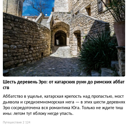
Шесть деревень Эро: от катарских руин до римских аббат
ств
Аббатство в ущелье, катарская крепость над пропастью, мост
дьявола и средиземноморская нега — в этих шести деревнях
Эро сосредоточена вся романтика Юга. Только не ждите тиш
ины: летом тут яблоку негде упасть.
Путешествия
2 124