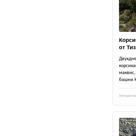
Корси
от Ти
Двухдн
корсика
маквис
башни 
Путешеств