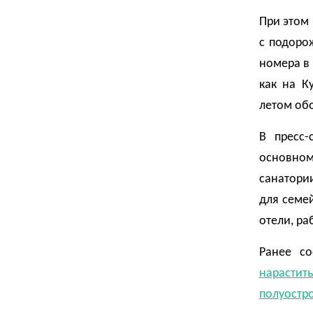
При этом 
с подоро
номера в 
как на К
летом обо
В пресс-
основно
санатории
для семей
отели, ра
Ранее со
нарастит
полуостро