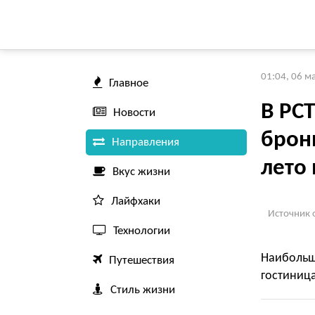
01:04, 06 м
Главное
В РСТ
Новости
брон
Направления
лето 
Вкус жизни
Лайфхаки
Источник 
Технологии
Наиболь
Путешествия
гостиниц
Стиль жизни