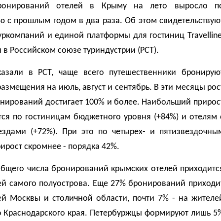
ронирований отелей в Крыму на лето выросло п
ю с прошлым годом в два раза. Об этом свидетельствую
ркомпаний и единой платформы для гостиниц Travelline
в Российском союзе туриндустрии (РСТ).
казали в РСТ, чаще всего путешественники бронирую
азмещения на июль, август и сентябрь. В эти месяцы рос
онирований достигает 100% и более. Наибольший прирос
тся по гостиницам бюджетного уровня (+84%) и отелям 
ездами (+72%). При это по четырех- и пятизвездочны
ирост скромнее - порядка 42%.
 общего числа бронирований крымских отелей приходитс
ей самого полуострова. Еще 27% бронирований приходи
ей Москвы и столичной области, почти 7% - на жителе
о Краснодарского края. Петербуржцы формируют лишь 5