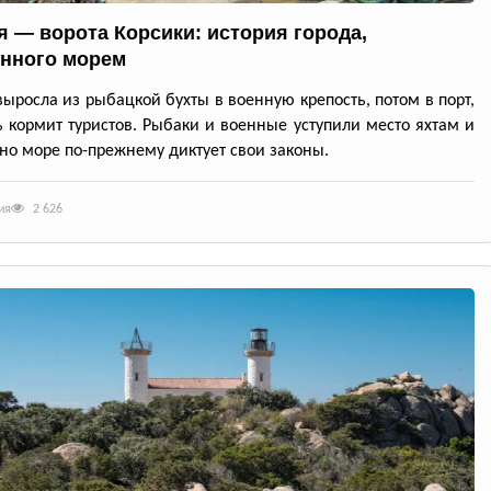
я — ворота Корсики: история города,
нного морем
выросла из рыбацкой бухты в военную крепость, потом в порт,
ь кормит туристов. Рыбаки и военные уступили место яхтам и
но море по-прежнему диктует свои законы.
ия
2 626