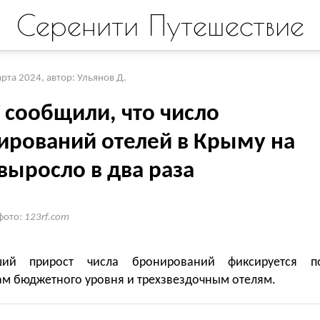
Серенити Путешествие
арта 2024
,
автор: Ульянов Д.
 сообщили, что число
ирований отелей в Крыму на
выросло в два раза
фото:
123rf.com
ший прирост числа бронирований фиксируется п
ам бюджетного уровня и трехзвездочным отелям.