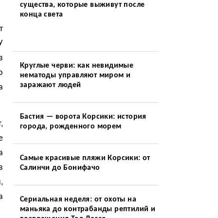
существа, которые выживут после
конца света
т
У
в
Круглые черви: как невидимые
о
нематоды управляют миром и
заражают людей
а
Бастия — ворота Корсики: история
,
города, рожденного морем
е
а
Самые красивые пляжи Корсики: от
в
Салинчи до Бонифачо
,
а
Сериальная неделя: от охоты на
маньяка до контрабанды рептилий и