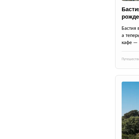
Басти
рожде
Бастия 
а тепер
кафе — 
Путешеств