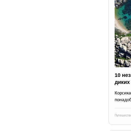
10 не
диких
Корсика
понадоб
Путешеств