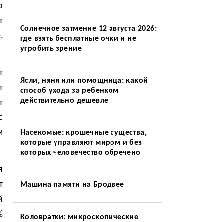
о
т
Солнечное затмение 12 августа 2026:
,
где взять бесплатные очки и не
угробить зрение
т
Ясли, няня или помощница: какой
т
способ ухода за ребенком
действительно дешевле
т
с
м
Насекомые: крошечные существа,
которые управляют миром и без
которых человечество обречено
я
т
Машина памяти на Бродвее
й
%
Коловратки: микроскопические