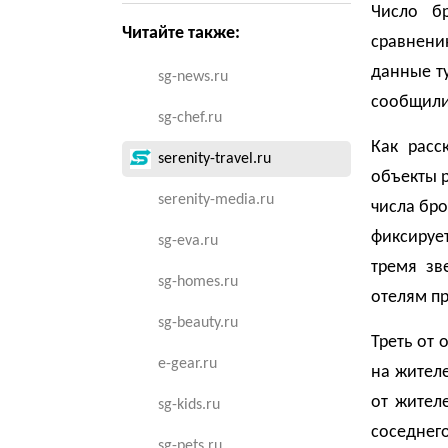
Число б
Читайте также:
сравнени
данные ту
sg-news.ru
сообщили 
sg-chef.ru
Как расс
serenity-travel.ru
объекты р
serenity-media.ru
числа бр
фиксируе
sg-eva.ru
тремя зв
sg-homes.ru
отелям пр
sg-beauty.ru
Треть от
e-gear.ru
на жител
от жител
sg-kids.ru
соседнег
sg-pets.ru