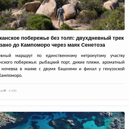
канское побережье без толп: двухдневный трек
ззано до Кампоморо через маяк Сенетоза
евный маршрут по единственному нетронутому участку
нского побережья: рыбацкий порт, дикие пляжи, ароматный
, ночевка в маяке с двумя башнями и финал у генуэзской
Кампоморо.
ия
4 490