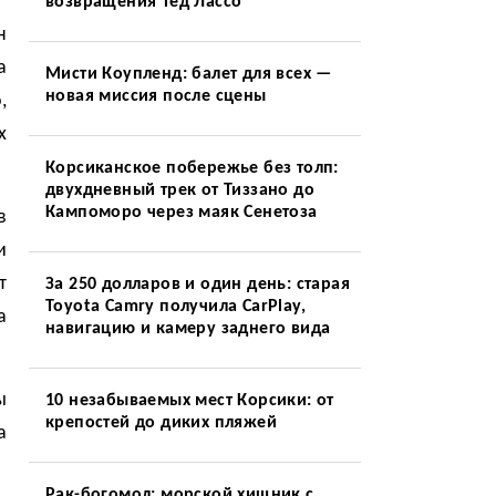
возвращения Тед Лассо
н
а
Мисти Коупленд: балет для всех —
новая миссия после сцены
,
х
Корсиканское побережье без толп:
двухдневный трек от Тиззано до
Кампоморо через маяк Сенетоза
в
и
т
За 250 долларов и один день: старая
Toyota Camry получила CarPlay,
а
навигацию и камеру заднего вида
ы
10 незабываемых мест Корсики: от
крепостей до диких пляжей
а
Рак-богомол: морской хищник с