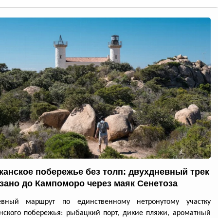
канское побережье без толп: двухдневный трек
ззано до Кампоморо через маяк Сенетоза
евный маршрут по единственному нетронутому участку
нского побережья: рыбацкий порт, дикие пляжи, ароматный