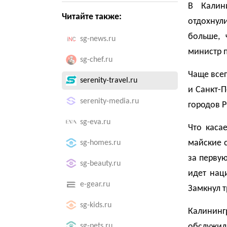
В Калин
Читайте также:
отдохнули
больше, 
sg-news.ru
министр п
sg-chef.ru
Чаще всег
serenity-travel.ru
и Санкт-П
serenity-media.ru
городов Р
sg-eva.ru
Что каса
майские 
sg-homes.ru
за первую
sg-beauty.ru
идет нац
e-gear.ru
Замкнул т
sg-kids.ru
Калининг
sg-pets.ru
обслужил