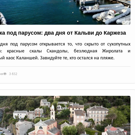
ка под парусом: два дня от Кальви до Каржеза
дня под парусом открывается то, что скрыто от сухопутных
ов: красные скалы Скандолы, безлюдная Жиролата и
й хаос Каланшей. Завидуйте те, кто остался на пляже.
ия
3 652