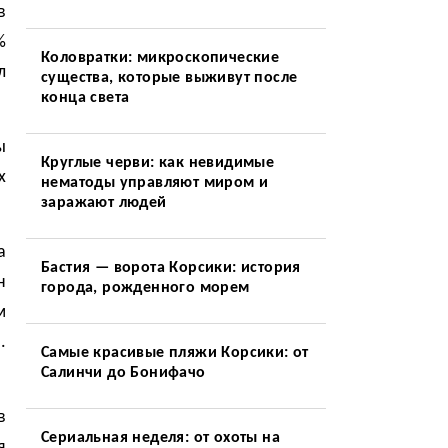
в
%
Коловратки: микроскопические
л
существа, которые выживут после
конца света
ы
Круглые черви: как невидимые
х
нематоды управляют миром и
заражают людей
а
Бастия — ворота Корсики: история
н
города, рожденного морем
м
.
Самые красивые пляжи Корсики: от
Салинчи до Бонифачо
в
Сериальная неделя: от охоты на
я