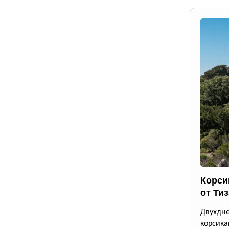
Корси
от Ти
Двухдн
корсика