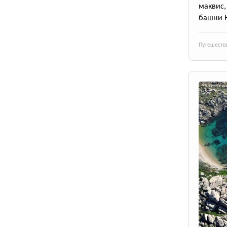
маквис
башни 
Путешеств