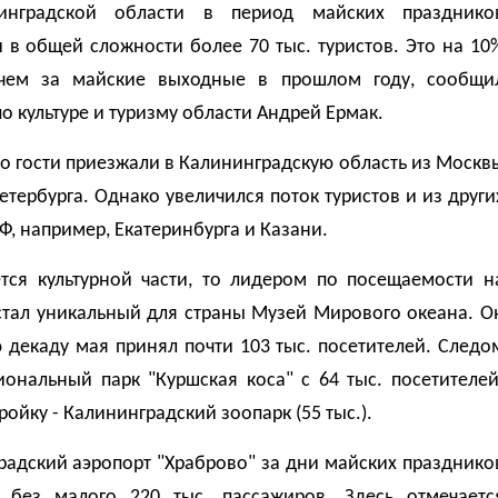
инградской области в период майских празднико
 в общей сложности более 70 тыс. туристов. Это на 10
чем за майские выходные в прошлом году, сообщи
о культуре и туризму области Андрей Ермак.
о гости приезжали в Калининградскую область из Москв
етербурга. Однако увеличился поток туристов и из други
Ф, например, Екатеринбурга и Казани.
ется культурной части, то лидером по посещаемости н
стал уникальный для страны Музей Мирового океана. О
 декаду мая принял почти 103 тыс. посетителей. Следо
иональный парк "Куршская коса" с 64 тыс. посетителей
ройку - Калининградский зоопарк (55 тыс.).
радский аэропорт "Храброво" за дни майских празднико
 без малого 220 тыс. пассажиров. Здесь отмечаетс