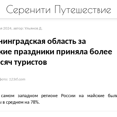
Серенити Путешествие
ая 2024
,
автор: Ульянов Д.
нинградская область за
кие праздники приняла более
сяч туристов
фото:
123rf.com
 самом западном регионе России на майские был
 в среднем на 78%.