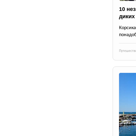
10 не
диких
Корсика
понадоб
Путешеств