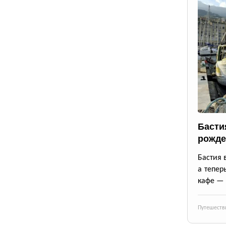
Басти
рожде
Бастия 
а тепер
кафе — 
Путешеств