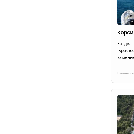
Корси
За два 
турист
каменны
Путешеств