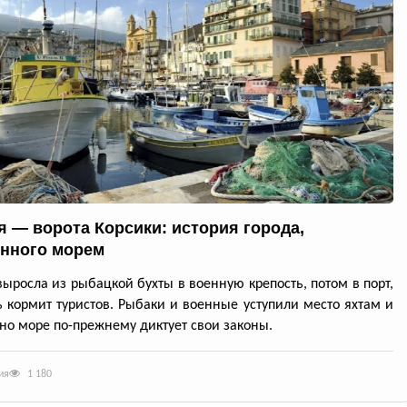
я — ворота Корсики: история города,
нного морем
выросла из рыбацкой бухты в военную крепость, потом в порт,
ь кормит туристов. Рыбаки и военные уступили место яхтам и
но море по-прежнему диктует свои законы.
ия
1 180