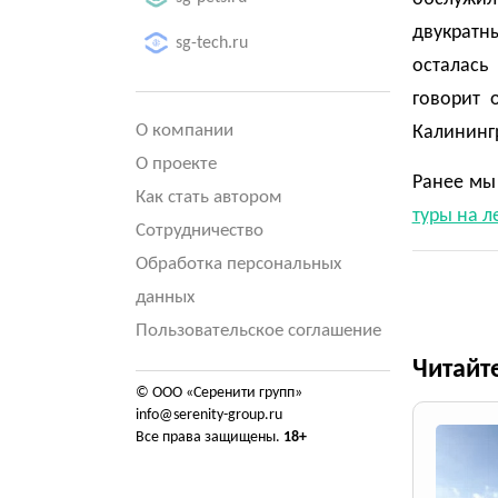
двукратны
sg-tech.ru
осталась
говорит 
О компании
Калининг
О проекте
Ранее мы 
Как стать автором
туры на л
Сотрудничество
Обработка персональных
данных
Пользовательское соглашение
Читайт
© ООО «Серенити групп»
info@serenity-group.ru
Все права защищены.
18+