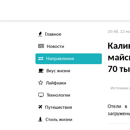
20:48, 22 м
Главное
Кали
Новости
майс
Направления
70 ты
Вкус жизни
Лайфхаки
Источник 
Технологии
Отели в
Путешествия
загружены
Стиль жизни