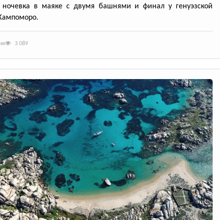
, ночевка в маяке с двумя башнями и финал у генуэзской
Кампоморо.
ия
3 089