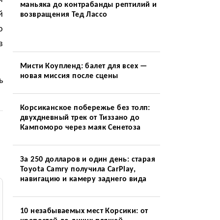
маньяка до контрабанды рептилий и
й
возвращения Тед Лассо
о
в
Мисти Коупленд: балет для всех —
новая миссия после сцены
ь
Корсиканское побережье без толп:
двухдневный трек от Тиззано до
Кампоморо через маяк Сенетоза
За 250 долларов и один день: старая
Toyota Camry получила CarPlay,
навигацию и камеру заднего вида
10 незабываемых мест Корсики: от