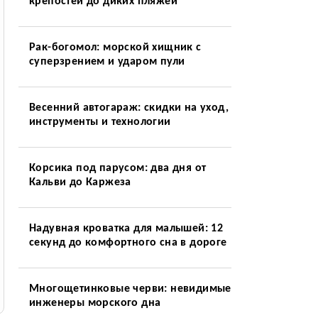
крепостей до диких пляжей
Рак-богомол: морской хищник с
суперзрением и ударом пули
Весенний автогараж: скидки на уход,
инструменты и технологии
Корсика под парусом: два дня от
Кальви до Каржеза
Надувная кроватка для малышей: 12
секунд до комфортного сна в дороге
Многощетинковые черви: невидимые
инженеры морского дна