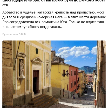
Шесть деревень Эро: от катарских руин до римских аббат
ств
Аббатство в ущелье, катарская крепость над пропастью, мост
дьявола и средиземноморская нега — в этих шести деревнях
Эро сосредоточена вся романтика Юга. Только не ждите тиш
ины: летом тут яблоку негде упасть.
Путешествия
5 888