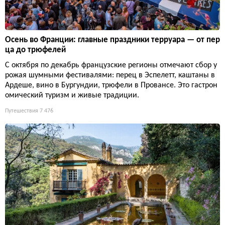
Осень во Франции: главные праздники терруара — от пер
ца до трюфелей
С октября по декабрь французские регионы отмечают сбор у
рожая шумными фестивалями: перец в Эспелетт, каштаны в
Ардеше, вино в Бургундии, трюфели в Провансе. Это гастрон
омический туризм и живые традиции.
Путешествия
7 476