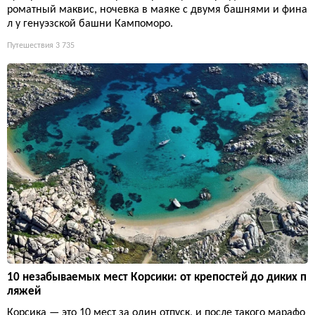
роматный маквис, ночевка в маяке с двумя башнями и фина
л у генуэзской башни Кампоморо.
Путешествия
3 735
10 незабываемых мест Корсики: от крепостей до диких п
ляжей
Корсика — это 10 мест за один отпуск, и после такого марафо