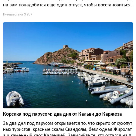
на вам понадобится еще один отпуск, чтобы восстановиться.
Путешествия
3 987
Корсика под парусом: два дня от Кальви до Каржеза
За два дня под парусом открывается то, что скрыто от сухопут
ных туристов: красные скалы Скандолы, безлюдная Жиролат
а и каменный хаос Каланшей. Завидуйте те, кто остался на п