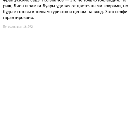
Французские сады тюльпанов — это не только Голландия. Па
риж, Лион и замки Луары удивляют цветочными коврами, но
будьте готовы к толпам туристов и ценам на вход. Зато селфи
гарантировано.
Путешествия
16 292