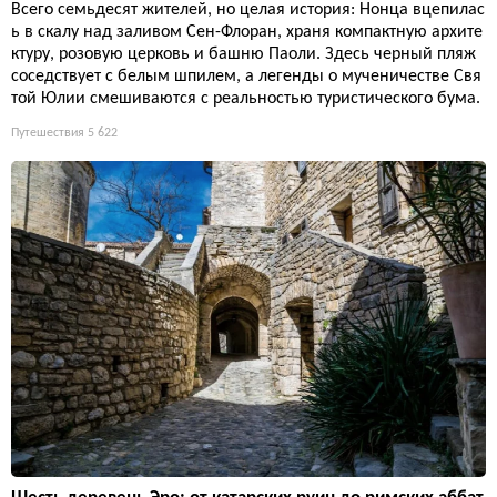
Всего семьдесят жителей, но целая история: Нонца вцепилас
ь в скалу над заливом Сен-Флоран, храня компактную архите
ктуру, розовую церковь и башню Паоли. Здесь черный пляж
соседствует с белым шпилем, а легенды о мученичестве Свя
той Юлии смешиваются с реальностью туристического бума.
Путешествия
5 622