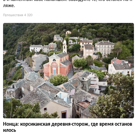
ляже.
Путешествия
4 320
Нонца: корсиканская деревня-сторож, где время останов
илось