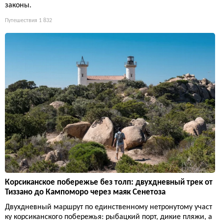
законы.
Путешествия
1 832
Корсиканское побережье без толп: двухдневный трек от
Тиззано до Кампоморо через маяк Сенетоза
Двухдневный маршрут по единственному нетронутому участ
ку корсиканского побережья: рыбацкий порт, дикие пляжи, а