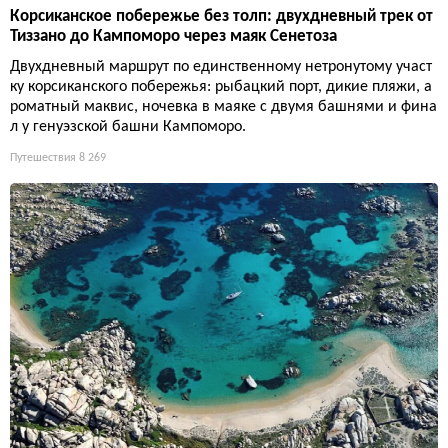
Корсиканское побережье без толп: двухдневный трек от
Тиззано до Кампоморо через маяк Сенетоза
Двухдневный маршрут по единственному нетронутому участ
ку корсиканского побережья: рыбацкий порт, дикие пляжи, а
роматный маквис, ночевка в маяке с двумя башнями и фина
л у генуэзской башни Кампоморо.
Путешествия
8 269