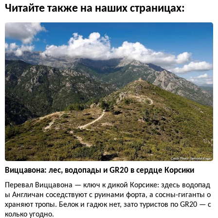
Читайте также на наших страницах:
Виццавона: лес, водопады и GR20 в сердце Корсики
Перевал Виццавона — ключ к дикой Корсике: здесь водопад
ы Англичан соседствуют с руинами форта, а сосны-гиганты о
храняют тропы. Белок и гадюк нет, зато туристов по GR20 — с
колько угодно.