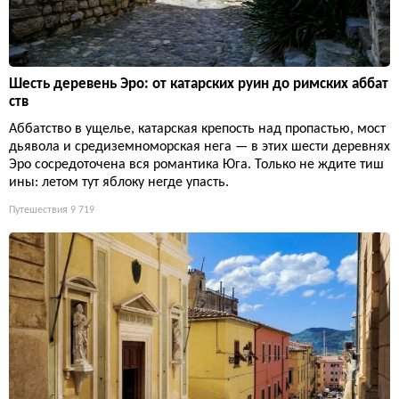
Шесть деревень Эро: от катарских руин до римских аббат
ств
Аббатство в ущелье, катарская крепость над пропастью, мост
дьявола и средиземноморская нега — в этих шести деревнях
Эро сосредоточена вся романтика Юга. Только не ждите тиш
ины: летом тут яблоку негде упасть.
Путешествия
9 719