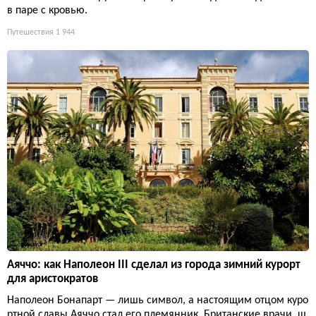
в паре с кровью.
Путешествия
1 944
Аяччо: как Наполеон III сделал из города зимний курорт
для аристократов
Наполеон Бонапарт — лишь символ, а настоящим отцом куро
ртной славы Аяччо стал его племянник. Британские врачи, ш