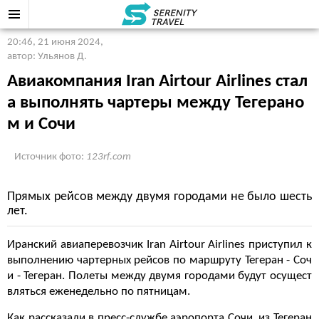
20:46, 21 июня 2024
,
автор: Ульянов Д.
Авиакомпания Iran Airtour Airlines стал
а выполнять чартеры между Тегерано
м и Сочи
Источник фото:
123rf.com
Прямых рейсов между двумя городами не было шесть
лет.
Иранский авиаперевозчик Iran Airtour Airlines приступил к
выполнению чартерных рейсов по маршруту Тегеран - Соч
и - Тегеран. Полеты между двумя городами будут осущест
вляться еженедельно по пятницам.
Как рассказали в пресс-службе аэропорта Сочи, из Тегеран