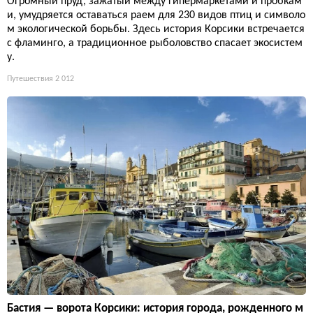
Огромный пруд, зажатый между гипермаркетами и пробкам
и, умудряется оставаться раем для 230 видов птиц и символо
м экологической борьбы. Здесь история Корсики встречается
с фламинго, а традиционное рыболовство спасает экосистем
у.
Путешествия
2 012
Бастия — ворота Корсики: история города, рожденного м