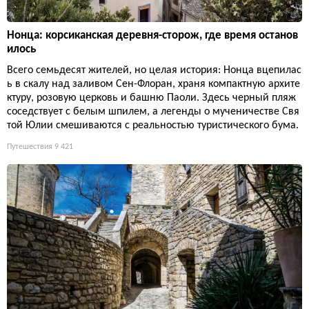
Нонца: корсиканская деревня-сторож, где время останов
илось
Всего семьдесят жителей, но целая история: Нонца вцепилас
ь в скалу над заливом Сен-Флоран, храня компактную архите
ктуру, розовую церковь и башню Паоли. Здесь черный пляж
соседствует с белым шпилем, а легенды о мученичестве Свя
той Юлии смешиваются с реальностью туристического бума.
Путешествия
9 421