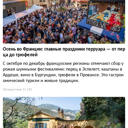
Осень во Франции: главные праздники терруара — от пер
ца до трюфелей
С октября по декабрь французские регионы отмечают сбор у
рожая шумными фестивалями: перец в Эспелетт, каштаны в
Ардеше, вино в Бургундии, трюфели в Провансе. Это гастрон
омический туризм и живые традиции.
Путешествия
11 241