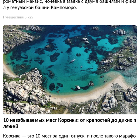
роматный маквис, ночевка в маяке с двумя башнями и фина
л у генуэзской башни Кампоморо.
Путешествия
5 725
10 незабываемых мест Корсики: от крепостей до диких п
ляжей
Корсика — это 10 мест за один отпуск, и после такого марафо