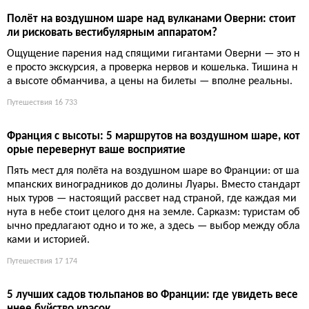
в паре часов от границы.
12 009
10 французских садов, которые стоит посетить этой весно
й, пока их не заполнили туристы
Пока парижские музеи забиты очередями, знающие путешес
твенники бегут в парки: именно весной сады Франции превр
ащаются в райские уголки без толп. Местные жители давно п
оняли, что магнолии и тюльпаны стоят дороже любых карти
н, а вдохновение здесь разлито в воздухе вместе с пыльцой.
Путешествия
15 251
Полёт на воздушном шаре над вулканами Оверни: стоит
ли рисковать вестибулярным аппаратом?
Ощущение парения над спящими гигантами Оверни — это н
е просто экскурсия, а проверка нервов и кошелька. Тишина н
а высоте обманчива, а цены на билеты — вполне реальны.
Путешествия
16 733