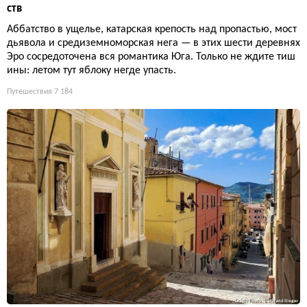
ств
Аббатство в ущелье, катарская крепость над пропастью, мост
дьявола и средиземноморская нега — в этих шести деревнях
Эро сосредоточена вся романтика Юга. Только не ждите тиш
ины: летом тут яблоку негде упасть.
Путешествия
7 184