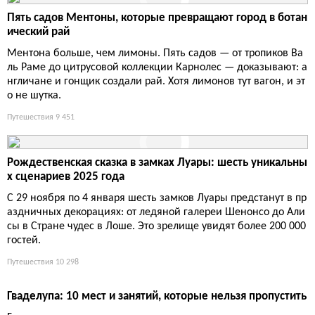
Пять садов Ментоны, которые превращают город в ботан
ический рай
Ментона больше, чем лимоны. Пять садов — от тропиков Ва
ль Раме до цитрусовой коллекции Карнолес — доказывают: а
нгличане и гонщик создали рай. Хотя лимонов тут вагон, и эт
о не шутка.
Путешествия
9 451
Рождественская сказка в замках Луары: шесть уникальны
х сценариев 2025 года
С 29 ноября по 4 января шесть замков Луары предстанут в пр
аздничных декорациях: от ледяной галереи Шенонсо до Али
сы в Стране чудес в Лоше. Это зрелище увидят более 200 000
гостей.
Путешествия
10 298
Гваделупа: 10 мест и занятий, которые нельзя пропустить