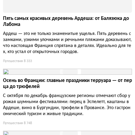
Пять самых красивых деревень Ардеша: от Балязюка до
Лабома
Ардеш — это не только знаменитые ущелья. Пять деревень с
замками, узкими улочками и речными пляжами доказывают,
что настоящая Франция спрятана в деталях. Идеально для те
х, кто устал от открыточных городов.
Путешествия
8 333
Осень во Франции: главные праздники терруара — от пер
ца до трюфелей
С октября по декабрь французские регионы отмечают сбор у
рожая шумными фестивалями: перец в Эспелетт, каштаны в
Ардеше, вино в Бургундии, трюфели в Провансе. Это гастрон
омический туризм и живые традиции.
Путешествия
8 748