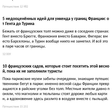
Романтика XIX века: пеший маршрут по Севеннам, где главны
й спутник — осёл, а главный урок — медлительность. Прежде
чем идти по следам писателя, подумайте, готовы ли вы к аут
ентичности, которая оказывается сложнее, чем в кино.
Путешествия
10 735
Топ-9 самых красивых деревень Вара: от мимоз до снеж
ного Баржема
Семь из девяти деревень носят знак «самых красивых» — ка
к будто остальные две не в курсе, что проиграли. Впрочем, ту
ристы всё равно приедут и заставят каждую улицу работать н
а селфи.
Путешествия
12 982
5 недооценённых идей для уикенда у границ Франции: о
т Гента до Турина
Бежать от французских толп можно даже в соседних странах:
Гент вместо Брюгге, Франкония вместо Баварии, Фигерас вм
есто Барселоны, а Турин вообще никто не заметил. И всё это