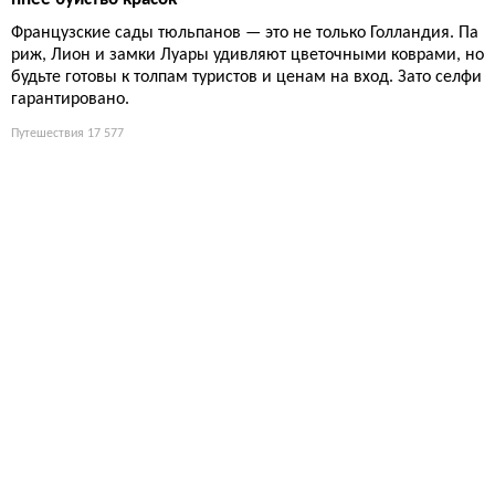
Франция с высоты: 5 маршрутов на воздушном шаре, кот
орые перевернут ваше восприятие
Пять мест для полёта на воздушном шаре во Франции: от ша
мпанских виноградников до долины Луары. Вместо стандарт
ных туров — настоящий рассвет над страной, где каждая ми
нута в небе стоит целого дня на земле. Сарказм: туристам об
ычно предлагают одно и то же, а здесь — выбор между обла
ками и историей.
Путешествия
17 174
5 лучших садов тюльпанов во Франции: где увидеть весе
ннее буйство красок
Французские сады тюльпанов — это не только Голландия. Па
риж, Лион и замки Луары удивляют цветочными коврами, но
будьте готовы к толпам туристов и ценам на вход. Зато селфи
гарантировано.
Путешествия
17 577