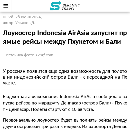
03:28, 28 июня 2024
,
автор: Ульянов Д.
Лоукостер Indonesia AirAsia запустит пр
ямые рейсы между Пхукетом и Бали
Источник фото:
123rf.com
У россиян появится еще одна возможность для полето
в на индонезийский остров Бали - с пересадкой на Пх
укете.
Бюджетная авиакомпания Indonesia AirAsia сообщила о за
пуске рейсов по маршруту Денпасар (остров Бали) - Пхуке
т - Денпасар. Полеты стартуют с 10 августа.
Первоначально лоукостер будет выполнять рейсы между
двумя островами три раза в неделю. Из аэропорта Денпас