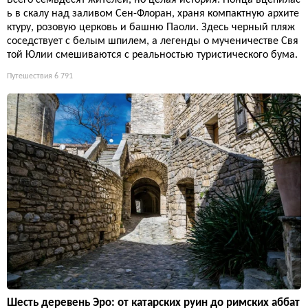
Всего семьдесят жителей, но целая история: Нонца вцепилас
ь в скалу над заливом Сен-Флоран, храня компактную архите
ктуру, розовую церковь и башню Паоли. Здесь черный пляж
соседствует с белым шпилем, а легенды о мученичестве Свя
той Юлии смешиваются с реальностью туристического бума.
Путешествия
6 791
Шесть деревень Эро: от катарских руин до римских аббат