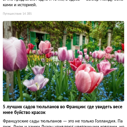
ками и историей.
Путешествия
14 385
5 лучших садов тюльпанов во Франции: где увидеть весе
ннее буйство красок
Французские сады тюльпанов — это не только Голландия. Па
риж, Лион и замки Луары удивляют цветочными коврами, но