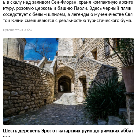
ь в скалу над заливом Сен-Флоран, храня компактную архите
ктуру, розовую церковь и башню Паоли. Здесь черный пляж
соседствует с белым шпилем, а легенды о мученичестве Свя
той Юлии смешиваются с реальностью туристического бума.
Путешествия
3 667
Шесть деревень Эро: от катарских руин до римских аббат