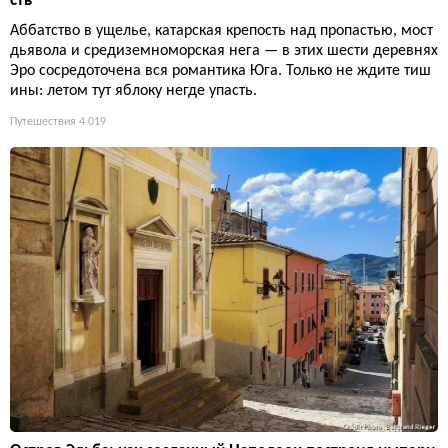
ств
Аббатство в ущелье, катарская крепость над пропастью, мост
дьявола и средиземноморская нега — в этих шести деревнях
Эро сосредоточена вся романтика Юга. Только не ждите тиш
ины: летом тут яблоку негде упасть.
Путешествия
4 019