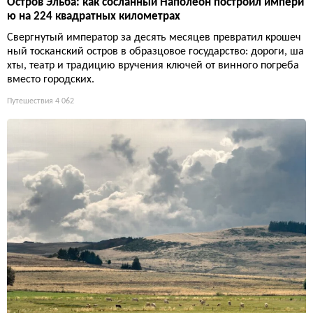
Остров Эльба: как сосланный Наполеон построил импери
ю на 224 квадратных километрах
Свергнутый император за десять месяцев превратил крошеч
ный тосканский остров в образцовое государство: дороги, ша
хты, театр и традицию вручения ключей от винного погреба
вместо городских.
Путешествия
4 062