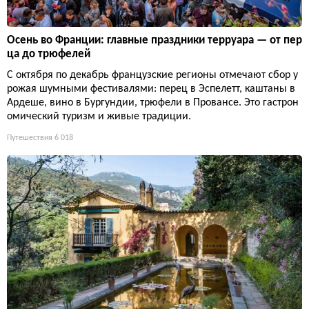
Осень во Франции: главные праздники терруара — от пер
ца до трюфелей
С октября по декабрь французские регионы отмечают сбор у
рожая шумными фестивалями: перец в Эспелетт, каштаны в
Ардеше, вино в Бургундии, трюфели в Провансе. Это гастрон
омический туризм и живые традиции.
Путешествия
6 018