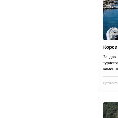
Корси
За два 
турист
каменны
Путешеств