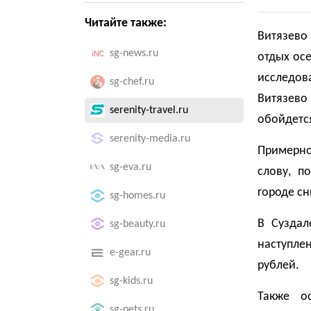
Читайте также:
Витязево
sg-news.ru
отдых ос
исследов
sg-chef.ru
Витязево
serenity-travel.ru
обойдется
serenity-media.ru
Примерно
sg-eva.ru
слову, п
городе сн
sg-homes.ru
В Суздал
sg-beauty.ru
наступле
e-gear.ru
рублей.
sg-kids.ru
Также о
sg-pets.ru