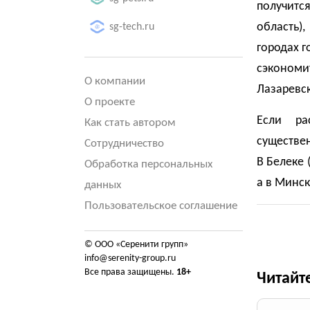
получитс
область)
sg-tech.ru
городах г
сэконом
О компании
Лазаревск
О проекте
Если ра
Как стать автором
существен
Сотрудничество
В Белеке 
Обработка персональных
а в Минск
данных
Пользовательское соглашение
© ООО «Серенити групп»
info@serenity-group.ru
Все права защищены.
18+
Читайт