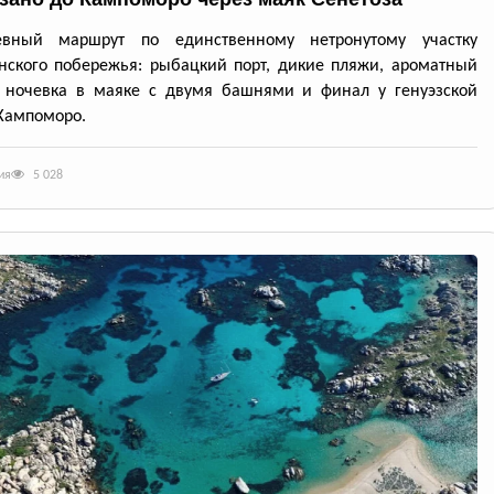
евный маршрут по единственному нетронутому участку
нского побережья: рыбацкий порт, дикие пляжи, ароматный
, ночевка в маяке с двумя башнями и финал у генуэзской
Кампоморо.
ия
5 028