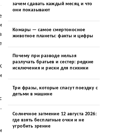
зачем сдавать каждый месяц и что
они показывают
е
м
Комары — самое смертоносное
в
животное планеты: факты и цифры
е
Почему при разводе нельзя
разлучать братьев и сестер: редкие
К
исключения и риски для психики
м
Три фразы, которые спасут поездку с
детьми в машине
с
.
Солнечное затмение 12 августа 2026:
где взять бесплатные очки и не
угробить зрение
м