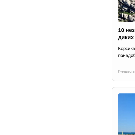
10 не
диких
Корсика
понадоб
Путешеств