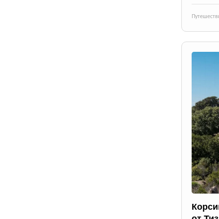
Путешеств
Корси
от Ти