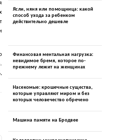
я
Ясли, няня или помощница: какой
х
способ ухода за ребенком
т
действительно дешевле
и
ю
Финансовая ментальная нагрузка:
невидимое бремя, которое по-
.
прежнему лежит на женщинах
,
Насекомые: крошечные существа,
которые управляют миром и без
которых человечество обречено
Машина памяти на Бродвее