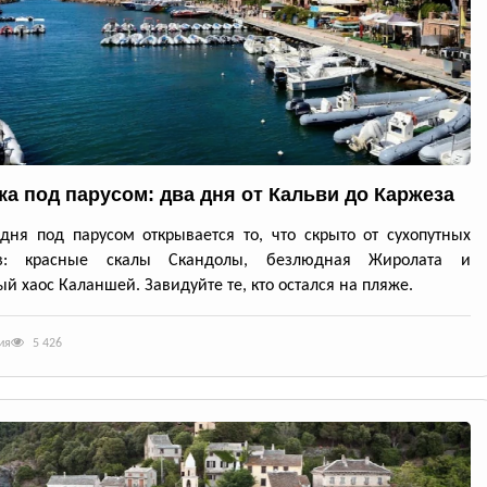
ка под парусом: два дня от Кальви до Каржеза
дня под парусом открывается то, что скрыто от сухопутных
ов: красные скалы Скандолы, безлюдная Жиролата и
й хаос Каланшей. Завидуйте те, кто остался на пляже.
ия
5 426