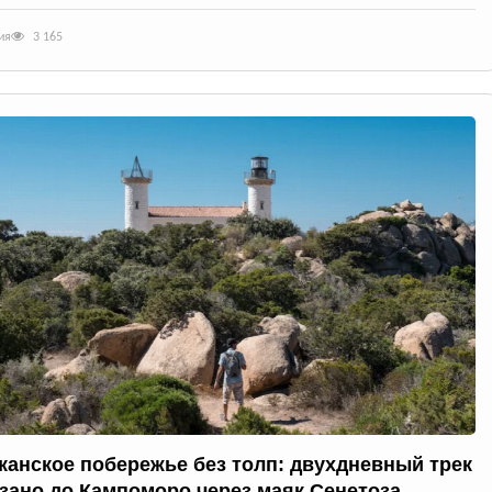
ия
3 165
канское побережье без толп: двухдневный трек
ззано до Кампоморо через маяк Сенетоза