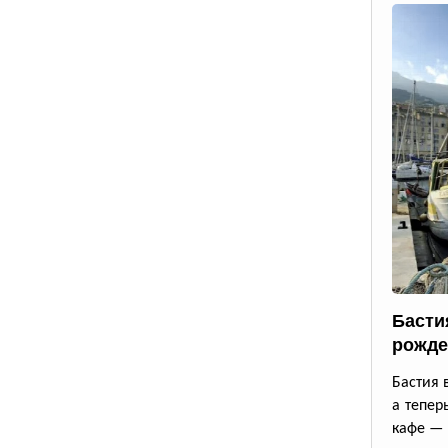
Басти
рожде
Бастия 
а тепер
кафе — 