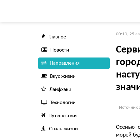
00:10, 25 а
Главное
Серв
Новости
город
Направления
наст
Вкус жизни
знач
Лайфхаки
Технологии
Источник 
Путешествия
Осенью о
Стиль жизни
морей буд