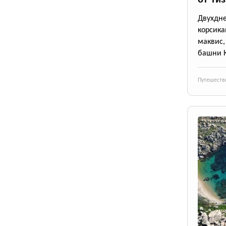
Двухдн
корсика
маквис
башни 
Путешеств