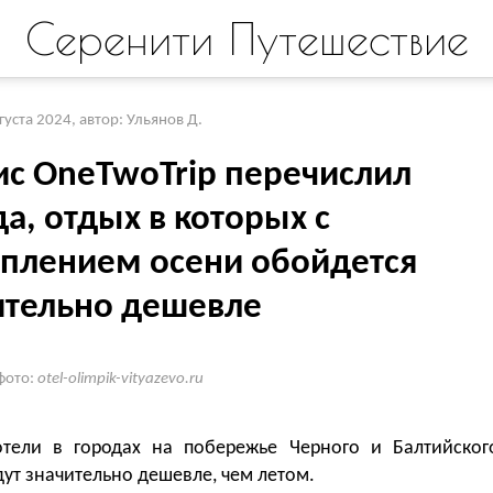
Серенити Путешествие
вгуста 2024
,
автор: Ульянов Д.
ис OneTwoTrip перечислил
а, отдых в которых с
уплением осени обойдется
ительно дешевле
фото:
otel-olimpik-vityazevo.ru
тели в городах на побережье Черного и Балтийског
ут значительно дешевле, чем летом.