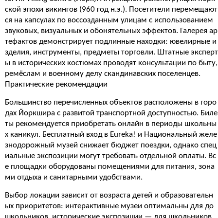
ской эпохи викингов (960 год н.э.). Посетители перемещают
ся на капсулах по воссозданным улицам с использованием
звуковых, визуальных и обонятельных эффектов. Галерея ар
тефактов демонстрирует подлинные находки: ювелирные и
зделия, инструменты, предметы торговли. Штатные эксперт
ы в исторических костюмах проводят консультации по быту,
ремёслам и военному делу скандинавских поселенцев.
Практические рекомендации
Большинство перечисленных объектов расположены в горо
дах Йоркшира с развитой транспортной доступностью. Биле
ты рекомендуется приобретать онлайн в периоды школьны
х каникул. Бесплатный вход в Eureka! и Национальный желе
знодорожный музей снижает бюджет поездки, однако спец
иальные экспозиции могут требовать отдельной оплаты. Вс
е площадки оборудованы помещениями для питания, зона
ми отдыха и санитарными удобствами.
Выбор локации зависит от возраста детей и образовательн
ых приоритетов: интерактивные музеи оптимальны для до
школьников, исторические экспозиции — для школьников.