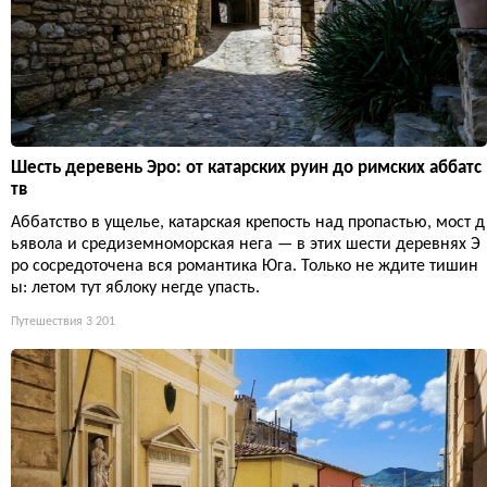
Шесть деревень Эро: от катарских руин до римских аббатс
тв
Аббатство в ущелье, катарская крепость над пропастью, мост д
ьявола и средиземноморская нега — в этих шести деревнях Э
ро сосредоточена вся романтика Юга. Только не ждите тишин
ы: летом тут яблоку негде упасть.
Путешествия
3 201