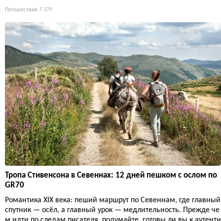
Путешествия
7 379
Тропа Стивенсона в Севеннах: 12 дней пешком с ослом по
GR70
Романтика XIX века: пеший маршрут по Севеннам, где главный
спутник — осёл, а главный урок — медлительность. Прежде че
м идти по следам писателя, подумайте, готовы ли вы к аутенти