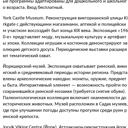
ые программы адаптированы для дошкольного и школьног
о возраста. Вход бесплатный.
York Castle Museum. Реконструкция викторианской улицы Ki
rkgate с действующими магазинами, аптекой и полицейски
м участком воссоздаёт быт конца XIX века. Экспозиция «196
0-е» представляет моду, музыкальную культуру и артефакт
ы эпохи. Коллекции игрушек и костюмов демонстрируют эв
олюцию детского досуга. Периодические выставки расширя
ют тематический охват.
Йоркширский музей. Экспозиция охватывает римский, вики
нгский и средневековый периоды истории региона. Предста
влены археологические находки: монеты, оружие, предмет
ы быта. Интерактивный элемент — возможность пройти по
сохранившейся римской мозаике (требуется снятие обуви).
Палеонтологическая коллекция включает окаменелости до
исторических животных. Музей расположен в Садах музеев,
где при улучшении погоды доступны прогулки среди руин р
имской крепости.
Jorvik Viking Centre (Йорк). Аттракцион-реконструкция йорк