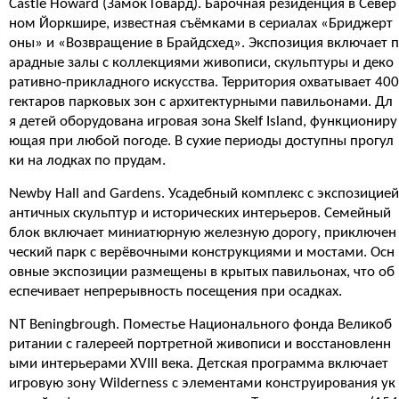
Castle Howard (Замок Говард). Барочная резиденция в Север
ном Йоркшире, известная съёмками в сериалах «Бриджерт
оны» и «Возвращение в Брайдсхед». Экспозиция включает п
арадные залы с коллекциями живописи, скульптуры и деко
ративно-прикладного искусства. Территория охватывает 400
гектаров парковых зон с архитектурными павильонами. Дл
я детей оборудована игровая зона Skelf Island, функциониру
ющая при любой погоде. В сухие периоды доступны прогул
ки на лодках по прудам.
Newby Hall and Gardens. Усадебный комплекс с экспозицией
античных скульптур и исторических интерьеров. Семейный
блок включает миниатюрную железную дорогу, приключен
ческий парк с верёвочными конструкциями и мостами. Осн
овные экспозиции размещены в крытых павильонах, что об
еспечивает непрерывность посещения при осадках.
NT Beningbrough. Поместье Национального фонда Великоб
ритании с галереей портретной живописи и восстановленн
ыми интерьерами XVIII века. Детская программа включает
игровую зону Wilderness с элементами конструирования ук