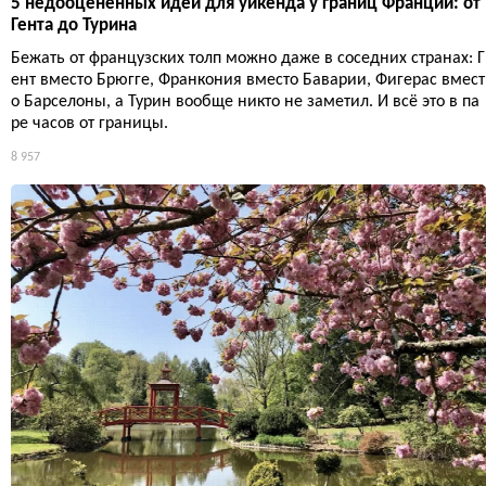
5 недооценённых идей для уикенда у границ Франции: от
Гента до Турина
Бежать от французских толп можно даже в соседних странах: Г
ент вместо Брюгге, Франкония вместо Баварии, Фигерас вмест
о Барселоны, а Турин вообще никто не заметил. И всё это в па
ре часов от границы.
8 957