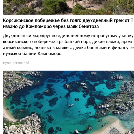
Корсиканское побережье без толп: двухдневный трек от Т
иззано до Кампоморо через маяк Сенетоза
Двухдневный маршрут по единственному нетронутому участку
корсиканского побережья: рыбацкий порт, дикие пляжи, аром
атный маквис, ночевка в маяке с двумя башнями и финал у ге
нуэзской башни Кампоморо.
Путешествия
536