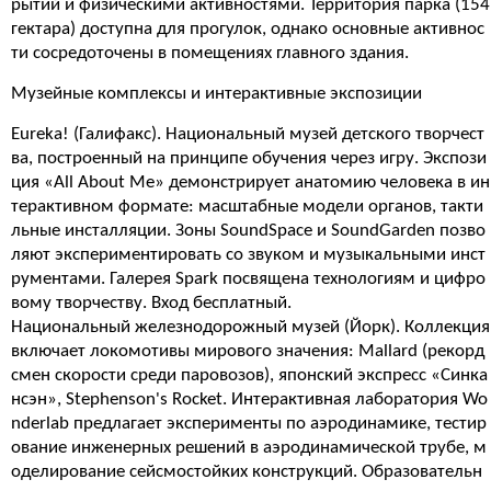
рытий и физическими активностями. Территория парка (154
гектара) доступна для прогулок, однако основные активнос
ти сосредоточены в помещениях главного здания.
Музейные комплексы и интерактивные экспозиции
Eureka! (Галифакс). Национальный музей детского творчест
ва, построенный на принципе обучения через игру. Экспози
ция «All About Me» демонстрирует анатомию человека в ин
терактивном формате: масштабные модели органов, такти
льные инсталляции. Зоны SoundSpace и SoundGarden позво
ляют экспериментировать со звуком и музыкальными инст
рументами. Галерея Spark посвящена технологиям и цифро
вому творчеству. Вход бесплатный.
Национальный железнодорожный музей (Йорк). Коллекция
включает локомотивы мирового значения: Mallard (рекорд
смен скорости среди паровозов), японский экспресс «Синка
нсэн», Stephenson's Rocket. Интерактивная лаборатория Wo
nderlab предлагает эксперименты по аэродинамике, тестир
ование инженерных решений в аэродинамической трубе, м
оделирование сейсмостойких конструкций. Образовательн