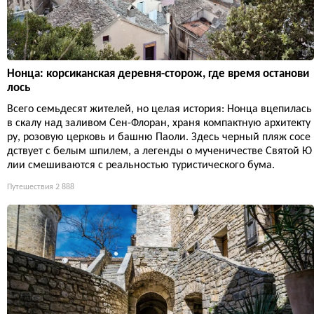
Нонца: корсиканская деревня-сторож, где время останови
лось
Всего семьдесят жителей, но целая история: Нонца вцепилась
в скалу над заливом Сен-Флоран, храня компактную архитекту
ру, розовую церковь и башню Паоли. Здесь черный пляж сосе
дствует с белым шпилем, а легенды о мученичестве Святой Ю
лии смешиваются с реальностью туристического бума.
Путешествия
2 888