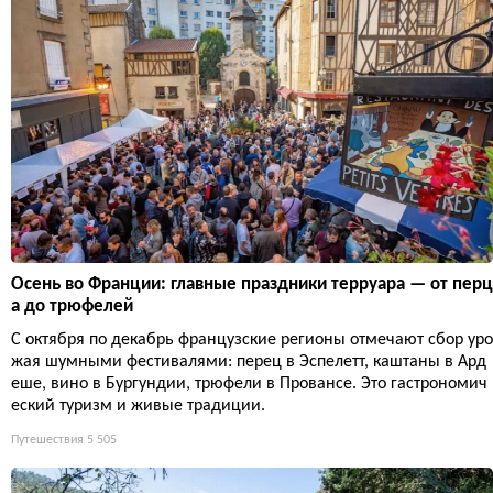
Осень во Франции: главные праздники терруара — от перц
а до трюфелей
С октября по декабрь французские регионы отмечают сбор уро
жая шумными фестивалями: перец в Эспелетт, каштаны в Ард
еше, вино в Бургундии, трюфели в Провансе. Это гастрономич
еский туризм и живые традиции.
Путешествия
5 505