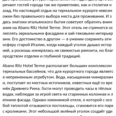
речают гостей города так же приветливо, как и столетия н
азад. Но настоящий отдых на термальном курорте невозм
ожен без правильного выбора места для проживания. И з
десь знатоки итальянского бытия советуют обратить вним
ание на Abano Ritz Hotel Terme. Этот отель не стремится ос
леплять зеркальными фасадами и хай‑тековыми интерьер
ами. Его достоинство в другом — в умении сохранить атм
осферу старой Италии, когда каждый уголок дышал истор
ией, а роскошь измерялась не свежестью ремонта, но благ
ородством отделки и глубиной традиций.
Abano Ritz Hotel Terme располагает большим комплексом
термальных бассейнов, что для курортного города являетс
я непременным атрибутом. Вода, насыщенная минералам
и, поступает из местных источников, известных ещё со вре
мён Древнего Рима. Гости могут проводить часы в тёплых
водах, наблюдая за игрой света на старинных колоннах и л
епнине фасада. Однако изюминкой отеля, о которой с осо
бой теплотой отзываются постояльцы, становится его парк
с кроликами. Этот небольшой зелёный уголок создаёт уди