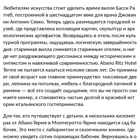
Любителям искусства стоит уделить время вилле Басси Ра
тгеб, построенной в шестнадцатом веке для врача Джован
ни Антонио Секко. Теперь здесь размещается городской м
узей, где представлена коллекция картин, скульптур и арх
еологических артефактов. Возвращаясь в отель после куль
турной программы, ощущаешь логическую завершённость
дня: старинная вилла сменяется старинным отелем, и ниг
де нет раздражающего диссонанса между историческим к
онтекстом и навязчивой современностью. Abano Ritz Hotel
Terme не пытается казаться моложе своих лет. Он принима
ет свой возраст как главное преимущество: массивные две
ри, лепнина на потолках, мебель с благородной патиной в
ремени — всё это создаёт ощущение, что вы не просто сни
маете номер, а становитесь частью долгой и красивой ист
ории итальянского гостеприимства.
Для тех, кто путешествует с детьми, в нескольких километ
рах от Абано-Терме в Монтегротто-Терме находится сад ба
бочек. Это место с лабиринтом и сказочными зонами, где
можно увидеть сотни порхающих бабочек. Вернувшись в о