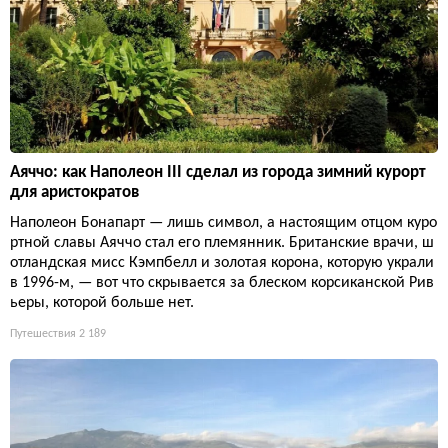
Аяччо: как Наполеон III сделал из города зимний курорт
для аристократов
Наполеон Бонапарт — лишь символ, а настоящим отцом куро
ртной славы Аяччо стал его племянник. Британские врачи, ш
отландская мисс Кэмпбелл и золотая корона, которую украли
в 1996-м, — вот что скрывается за блеском корсиканской Рив
ьеры, которой больше нет.
Путешествия
2 189