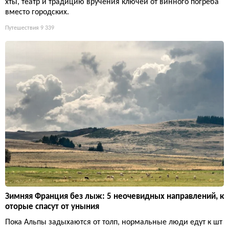
хты, театр и традицию вручения ключей от винного погреба
вместо городских.
Путешествия
9 339
Зимняя Франция без лыж: 5 неочевидных направлений, к
оторые спасут от уныния
Пока Альпы задыхаются от толп, нормальные люди едут к шт