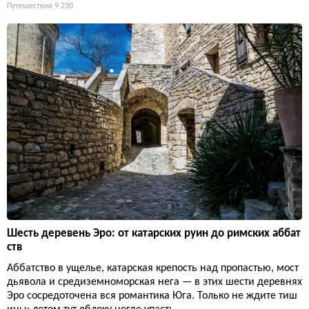
Путешествия
9 230
Шесть деревень Эро: от катарских руин до римских аббат
ств
Аббатство в ущелье, катарская крепость над пропастью, мост
дьявола и средиземноморская нега — в этих шести деревнях
Эро сосредоточена вся романтика Юга. Только не ждите тиш