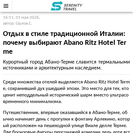
16:51, 01 мая 2026
,
автор: Орлов С.
Отдых в стиле традиционной Италии:
почему выбирают Abano Ritz Hotel Ter
me
Курортный город Абано-Терме славится термальными
источниками и архитектурным наследием.
Среди множества отелей выделяется Abano Ritz Hotel Term
e, сохранивший дух ушедшей эпохи. Это место для тех, кто
ценит неподдельный исторический шарм вместо ультрасо
временного минимализма.
Путешественник, впервые оказавшийся в Абано-Терме, об
ычно начинает день с прогулки к фонтану Арлекино, котор
ый расположен на пешеходной улице Виале делле Терме.
Две бронзовые фигуры персонажей комедии дель арте вст