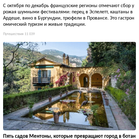
С октября по декабрь французские регионы отмечают сбор у
рожая шумными фестивалями: перец в Эспелетт, каштаны в
Ардеше, вино в Бургундии, трюфели в Провансе. Это гастрон
омический туризм и живые традиции.
Путешествия
11 039
Пять садов Ментоны, которые превращают город в ботан