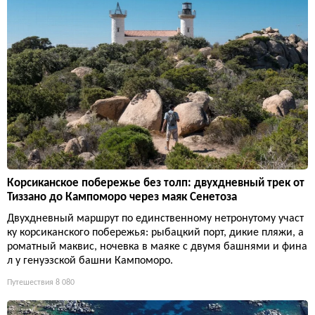
Корсиканское побережье без толп: двухдневный трек от
Тиззано до Кампоморо через маяк Сенетоза
Двухдневный маршрут по единственному нетронутому участ
ку корсиканского побережья: рыбацкий порт, дикие пляжи, а
роматный маквис, ночевка в маяке с двумя башнями и фина
л у генуэзской башни Кампоморо.
Путешествия
8 080