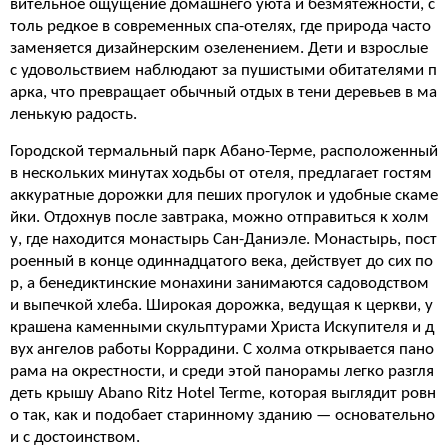
вительное ощущение домашнего уюта и безмятежности, с
толь редкое в современных спа-отелях, где природа часто
заменяется дизайнерским озеленением. Дети и взрослые
с удовольствием наблюдают за пушистыми обитателями п
арка, что превращает обычный отдых в тени деревьев в ма
ленькую радость.
Городской термальный парк Абано-Терме, расположенный
в нескольких минутах ходьбы от отеля, предлагает гостям
аккуратные дорожки для пеших прогулок и удобные скаме
йки. Отдохнув после завтрака, можно отправиться к холм
у, где находится монастырь Сан-Даниэле. Монастырь, пост
роенный в конце одиннадцатого века, действует до сих по
р, а бенедиктинские монахини занимаются садоводством
и выпечкой хлеба. Широкая дорожка, ведущая к церкви, у
крашена каменными скульптурами Христа Искупителя и д
вух ангелов работы Коррадини. С холма открывается пано
рама на окрестности, и среди этой панорамы легко разгля
деть крышу Abano Ritz Hotel Terme, которая выглядит ровн
о так, как и подобает старинному зданию — основательно
и с достоинством.