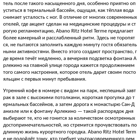
тель после такого насыщенного дня, особенно приятно оп
уститься в термальный бассейн, ощущая, как тёплая вода
снимает усталость с ног. В отличие от многих современных
отелей, где акцент сделан на медицинские процедуры и ст
рогую регламентацию, Abano Ritz Hotel Terme предлагает
более камерный и расслабленный ритм. Здесь не торопят
ся, не пытаются заполнить каждую минуту гостя обязатель
ными активностями. Вместо этого создают пространство, г
де время течёт медленно, а вечерняя подсветка фонтана А
рлекино на главной улице города кажется продолжением
того самого настроения, которое отель дарит своим посто
яльцам с первых минут пребывания.
Утренний кофе в номере с видом на парк, неспешный завт
рак в зале с высокими потолками, короткая прогулка до т
ермальных бассейнов, а затем дорога к монастырю Сан-Д
аниэле или к фонтану Арлекино — такой распорядок дня
выбирают те, кто не гонится за количеством осмотренных
достопримечательностей, но стремится прочувствовать по
длинную жизнь курортного городка. Abano Ritz Hotel Term
e не подойдёт тому, кто требует ультрасовременного рем