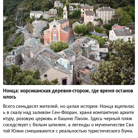
Нонца: корсиканская деревня-сторож, где время останов
илось
Всего семьдесят жителей, но целая история: Нонца вцепилас
ь в скалу над заливом Сен-Флоран, храня компактную архите
ктуру, розовую церковь и башню Паоли. Здесь черный пляж
соседствует с белым шпилем, а легенды о мученичестве Свя
той Юлии смешиваются с реальностью туристического бума.