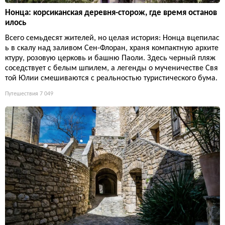
Нонца: корсиканская деревня-сторож, где время останов
илось
Всего семьдесят жителей, но целая история: Нонца вцепилас
ь в скалу над заливом Сен-Флоран, храня компактную архите
ктуру, розовую церковь и башню Паоли. Здесь черный пляж
соседствует с белым шпилем, а легенды о мученичестве Свя
той Юлии смешиваются с реальностью туристического бума.
Путешествия
7 049