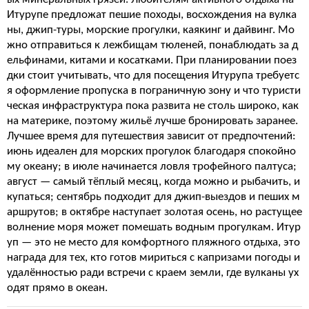
Итурупе предложат пешие походы, восхождения на вулка
ны, джип-туры, морские прогулки, каякинг и дайвинг. Мо
жно отправиться к лежбищам тюленей, понаблюдать за д
ельфинами, китами и косатками. При планировании поез
дки стоит учитывать, что для посещения Итурупа требуетс
я оформление пропуска в пограничную зону и что туристи
ческая инфраструктура пока развита не столь широко, как
на материке, поэтому жильё лучше бронировать заранее.
Лучшее время для путешествия зависит от предпочтений:
июнь идеален для морских прогулок благодаря спокойно
му океану; в июле начинается ловля трофейного палтуса;
август — самый тёплый месяц, когда можно и рыбачить, и
купаться; сентябрь подходит для джип-выездов и пеших м
аршрутов; в октябре наступает золотая осень, но растущее
волнение моря может помешать водным прогулкам. Итур
уп — это не место для комфортного пляжного отдыха, это
награда для тех, кто готов мириться с капризами погоды и
удалённостью ради встречи с краем земли, где вулканы ух
одят прямо в океан.