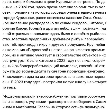
ляясь самым большим в цепи Курильских островов. По да
нным на 2026 год, здесь проживает около семи тысяч чел
овек, половина из которых сосредоточена в единственном
городе Курильске, ранее носившем название Сяна. Осталь
ное население распределено по сёлам Рейдово, Китовое, Г
орячие Ключи, Горный и другим небольшим посёлкам. Гла
вной отраслью экономики здесь было и остаётся рыболов
ство. Местные предприятия добывают рыбу и перерабаты
вают её, производят икру и другую продукцию. Крупнейш
ая компания «Гидрострой» не только занимается промыс
лом, но и активно участвует в строительстве объектов инф
раструктуры. В селе Китовое в 2022 году появился соврем
енный рыбоперерабатывающий комплекс, способный отг
ружать до восьмидесяти тысяч тонн продукции ежегодно.
В последние годы на острове произошли заметные перем
ены. В 2023 году здесь построили новую школу на четырес
та мест.
Модернизировали энергоснабжение, портовые сооружен
ия и аэропорт, улучшили транспортное сообщение с Сахал
ином и материком. Теперь на Итурупе есть физкультурно-