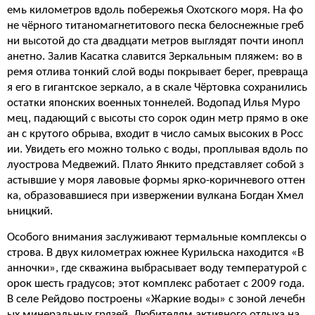
емь километров вдоль побережья Охотского моря. На фо
не чёрного титаномагнетитового песка белоснежные греб
ни высотой до ста двадцати метров выглядят почти инопл
анетно. Залив Касатка славится Зеркальным пляжем: во в
ремя отлива тонкий слой воды покрывает берег, превраща
я его в гигантское зеркало, а в скале Чёртовка сохранились
остатки японских военных тоннелей. Водопад Илья Муро
мец, падающий с высоты сто сорок один метр прямо в оке
ан с крутого обрыва, входит в число самых высоких в Росс
ии. Увидеть его можно только с воды, проплывая вдоль по
луострова Медвежий. Плато Янкито представляет собой з
астывшие у моря лавовые формы ярко-коричневого оттен
ка, образовавшиеся при извержении вулкана Богдан Хмел
ьницкий.
Особого внимания заслуживают термальные комплексы о
строва. В двух километрах южнее Курильска находится «В
анночки», где скважина выбрасывает воду температурой с
орок шесть градусов; этот комплекс работает с 2009 года.
В селе Рейдово построены «Жаркие воды» с зоной лечебн
ых минеральных грязей. Любителям активного отдыха на