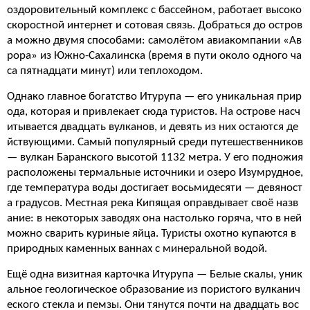
оздоровительный комплекс с бассейном, работает высоко
скоростной интернет и сотовая связь. Добраться до остров
а можно двумя способами: самолётом авиакомпании «Ав
рора» из Южно-Сахалинска (время в пути около одного ча
са пятнадцати минут) или теплоходом.
Однако главное богатство Итурупа — его уникальная прир
ода, которая и привлекает сюда туристов. На острове насч
итывается двадцать вулканов, и девять из них остаются де
йствующими. Самый популярный среди путешественников
— вулкан Баранского высотой 1132 метра. У его подножия
расположены термальные источники и озеро Изумрудное,
где температура воды достигает восьмидесяти — девяност
а градусов. Местная река Кипящая оправдывает своё назв
ание: в некоторых заводях она настолько горяча, что в ней
можно сварить куриные яйца. Туристы охотно купаются в
природных каменных ваннах с минеральной водой.
Ещё одна визитная карточка Итурупа — Белые скалы, уник
альное геологическое образование из пористого вулканич
еского стекла и пемзы. Они тянутся почти на двадцать вос