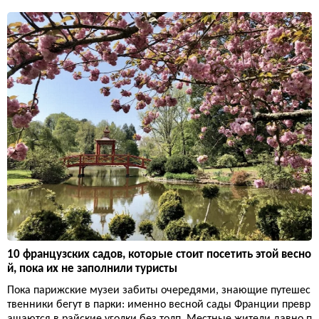
10 французских садов, которые стоит посетить этой весно
й, пока их не заполнили туристы
Пока парижские музеи забиты очередями, знающие путешес
твенники бегут в парки: именно весной сады Франции превр
ащаются в райские уголки без толп. Местные жители давно п