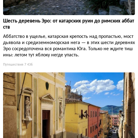
Шесть деревень Эро: от катарских руин до римских аббат
ств
Аббатство в ущелье, катарская крепость над пропастью, мост
дьявола и средиземноморская нега — в этих шести деревнях
Эро сосредоточена вся романтика Юга. Только не ждите тиш
ины: летом тут яблоку негде упасть.
Путешествия
7 436