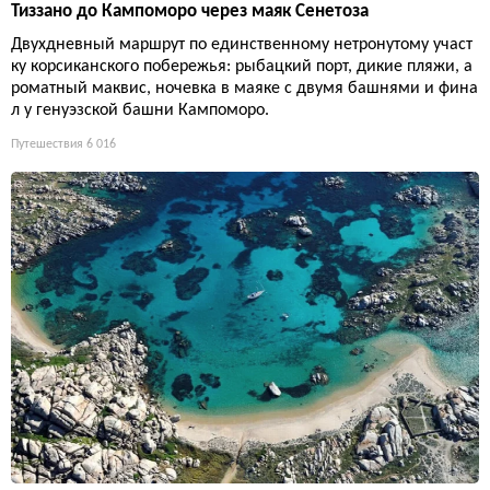
Тиззано до Кампоморо через маяк Сенетоза
Двухдневный маршрут по единственному нетронутому участ
ку корсиканского побережья: рыбацкий порт, дикие пляжи, а
роматный маквис, ночевка в маяке с двумя башнями и фина
л у генуэзской башни Кампоморо.
Путешествия
6 016