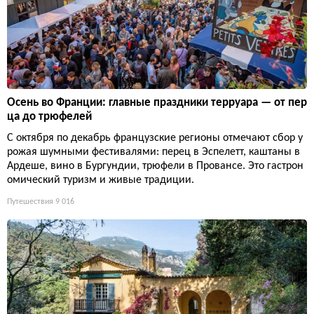
Осень во Франции: главные праздники терруара — от пер
ца до трюфелей
С октября по декабрь французские регионы отмечают сбор у
рожая шумными фестивалями: перец в Эспелетт, каштаны в
Ардеше, вино в Бургундии, трюфели в Провансе. Это гастрон
омический туризм и живые традиции.
Путешествия
9 016