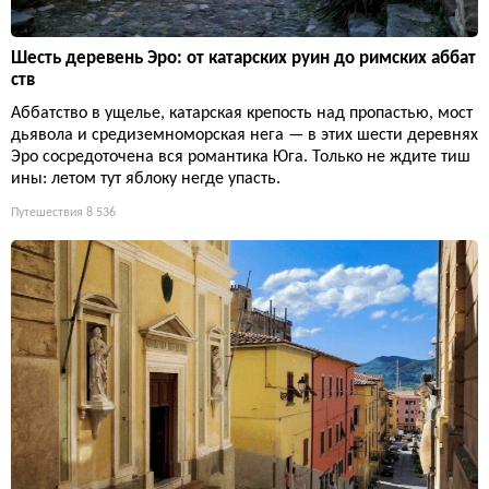
Шесть деревень Эро: от катарских руин до римских аббат
ств
Аббатство в ущелье, катарская крепость над пропастью, мост
дьявола и средиземноморская нега — в этих шести деревнях
Эро сосредоточена вся романтика Юга. Только не ждите тиш
ины: летом тут яблоку негде упасть.
Путешествия
8 536