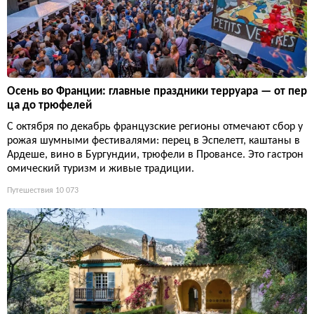
Осень во Франции: главные праздники терруара — от пер
ца до трюфелей
С октября по декабрь французские регионы отмечают сбор у
рожая шумными фестивалями: перец в Эспелетт, каштаны в
Ардеше, вино в Бургундии, трюфели в Провансе. Это гастрон
омический туризм и живые традиции.
Путешествия
10 073