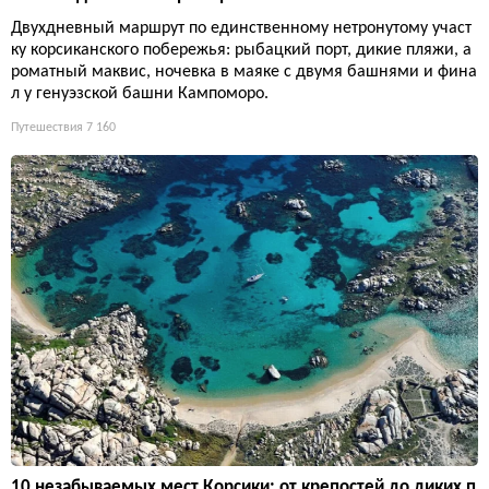
Двухдневный маршрут по единственному нетронутому участ
ку корсиканского побережья: рыбацкий порт, дикие пляжи, а
роматный маквис, ночевка в маяке с двумя башнями и фина
л у генуэзской башни Кампоморо.
Путешествия
7 160
10 незабываемых мест Корсики: от крепостей до диких п