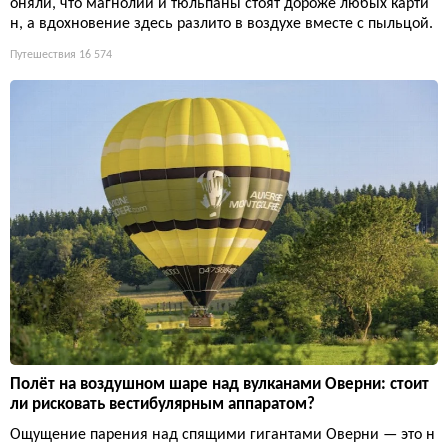
оняли, что магнолии и тюльпаны стоят дороже любых карти
н, а вдохновение здесь разлито в воздухе вместе с пыльцой.
Путешествия
16 574
Полёт на воздушном шаре над вулканами Оверни: стоит
ли рисковать вестибулярным аппаратом?
Ощущение парения над спящими гигантами Оверни — это н