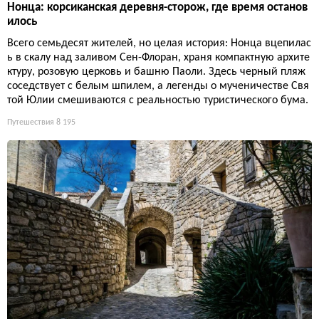
Нонца: корсиканская деревня-сторож, где время останов
илось
Всего семьдесят жителей, но целая история: Нонца вцепилас
ь в скалу над заливом Сен-Флоран, храня компактную архите
ктуру, розовую церковь и башню Паоли. Здесь черный пляж
соседствует с белым шпилем, а легенды о мученичестве Свя
той Юлии смешиваются с реальностью туристического бума.
Путешествия
8 195