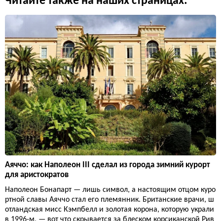
Читайте также на наших страницах:
Аяччо: как Наполеон III сделал из города зимний курорт
для аристократов
Наполеон Бонапарт — лишь символ, а настоящим отцом куро
ртной славы Аяччо стал его племянник. Британские врачи, ш
отландская мисс Кэмпбелл и золотая корона, которую украли
в 1996-м, — вот что скрывается за блеском корсиканской Рив