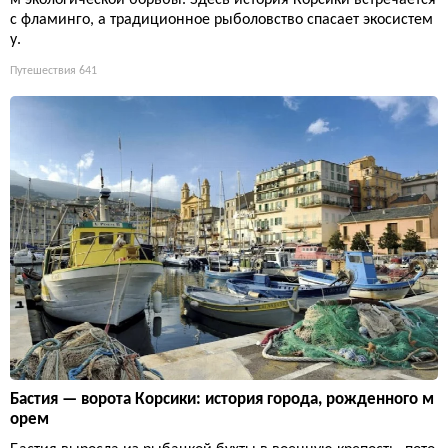
м экологической борьбы. Здесь история Корсики встречается
с фламинго, а традиционное рыболовство спасает экосистем
у.
Путешествия
641
Бастия — ворота Корсики: история города, рожденного м
орем