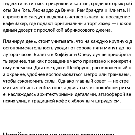
тидесяти пяти тысяч рисунков и картин, среди которых раб
оты Ван Гога, Леонардо да Винчи, Рембрандта и Климта. Н
епременно следует выделить четверть часа на посещение
кафе Захер, где подают оригинальный торт Захер — шокол
адный десерт с прослойкой абрикосового джема.
Планируя день, стоит учитывать, что на каждую крупную д
остопримечательность уходит от сорока пяти минут до по
лутора часов. Билеты в Хофбург и Оперу лучше приобрета
ть заранее, так как посещение часто привязано к конкретн
ому времени. Для поездки в Шёнбрунн, расположенный н
а окраине, удобнее воспользоваться метро или трамваем,
чтобы сэкономить силы. Однако главный совет — не стре
миться объять необъятное, а двигаться в спокойном ритм
е, наслаждаясь архитектурными деталями, атмосферой ве
нских улиц и традицией кофе с яблочным штруделем.