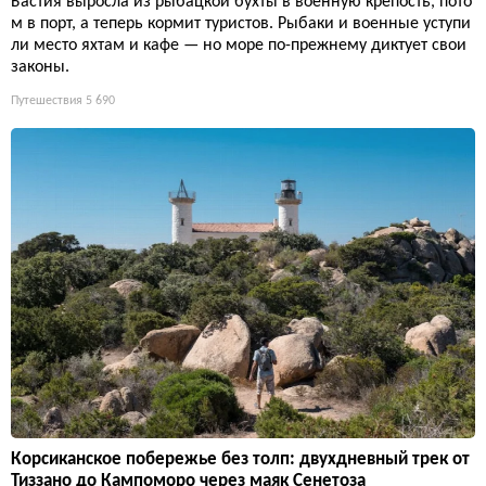
Бастия выросла из рыбацкой бухты в военную крепость, пото
м в порт, а теперь кормит туристов. Рыбаки и военные уступи
ли место яхтам и кафе — но море по-прежнему диктует свои
законы.
Путешествия
5 690
Корсиканское побережье без толп: двухдневный трек от
Тиззано до Кампоморо через маяк Сенетоза