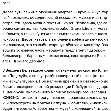
зала.
Далее путь лежит в Музейный квартал — крупный культур
ный комплекс, объединяющий несколько музеев и арт-пр
остранств. Здесь можно посетить музей Леопольда, где со
брана самая полная коллекция работ Эгона Шиле и Густав
а Климта, а также Кунстхалле с выставками современного
искусства. Дворы квартала заполнены кафе и дизайнерски
ми лавками, что создаёт непринуждённую атмосферу. Зав
ершить основную часть маршрута предлагается дворцом
Бельведер — барочным комплексом, состоящим из Верхн
его и Нижнего дворцов.
В Верхнем Бельведере хранится знаменитая картина Клим
та «Поцелуй», а вокруг разбит аккуратный парк с фонтана
ми и скульптурами. При наличии времени и сил можно до
бавить посещение летней резиденции Габсбургов — дворц
а Шёнбрунн, включённого в список Всемирного наследия
ЮНЕСКО. Там стоит прогуляться по парадным залам, сада
м и посмотреть на фонтан Нептуна. Любителям живописи
будет интересна Альбертина — музей с коллекцией из шес