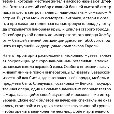
тефана, который местные жители ласково называют Штеф
фи. Этот готический собор с южной башней высотой сто тр
идцать шесть метров является национальным символом А
встрии. Внутри можно осмотреть витражи, алтари и орга
н, а при желании подняться на смотровую площадку, отку
да открывается панорама крыш и шпилей старого города.
От собора рукой подать до императорского дворца Хофбу
рг — бывшей зимней резиденции династии Габсбургов, од
ного из крупнейших дворцовых комплексов Европы.
На его территории расположены несколько музеев, включ
ая сокровищницу с коронационными регалиями, а также
испанская школа верховой езды. Особого внимания заслу
живают личные покои императрицы Елизаветы Баварской,
известной как Сисси, где выставлены её наряды, мебель и
предметы быта. Следующая остановка — Венская государс
твенная опера, один из самых знаменитых оперных театро
в мира, славящийся своей акустикой и роскошными интер
ьерами. Даже если билетов на вечерний спектакль не оказ
алось, стоит зайти внутрь в составе экскурсионной группы,
чтобы оценить великолепие лестниц, фойе и зрительного