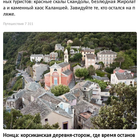
ных туристов: красные скалы Скандолы, безлюдная Жиролат
а и каменный хаос Каланшей. Завидуйте те, кто остался на п
ляже.
Путешествия
7 311
Нонца: корсиканская деревня-сторож, где время останов