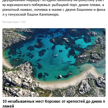
Двухдневный маршрут по единственному нетронутому участ
ку корсиканского побережья: рыбацкий порт, дикие пляжи, а
роматный маквис, ночевка в маяке с двумя башнями и фина
л у генуэзской башни Кампоморо.
Путешествия
7 233
10 незабываемых мест Корсики: от крепостей до диких п
ляжей