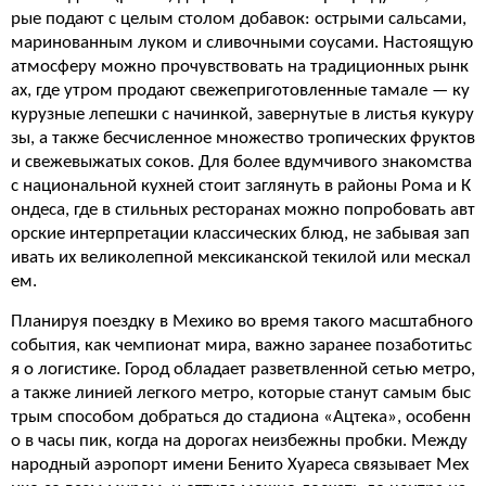
рые подают с целым столом добавок: острыми сальсами,
маринованным луком и сливочными соусами. Настоящую
атмосферу можно прочувствовать на традиционных рынк
ах, где утром продают свежеприготовленные тамале — ку
курузные лепешки с начинкой, завернутые в листья кукуру
зы, а также бесчисленное множество тропических фруктов
и свежевыжатых соков. Для более вдумчивого знакомства
с национальной кухней стоит заглянуть в районы Рома и К
ондеса, где в стильных ресторанах можно попробовать авт
орские интерпретации классических блюд, не забывая зап
ивать их великолепной мексиканской текилой или мескал
ем.
Планируя поездку в Мехико во время такого масштабного
события, как чемпионат мира, важно заранее позаботитьс
я о логистике. Город обладает разветвленной сетью метро,
а также линией легкого метро, которые станут самым быс
трым способом добраться до стадиона «Ацтека», особенн
о в часы пик, когда на дорогах неизбежны пробки. Между
народный аэропорт имени Бенито Хуареса связывает Мех