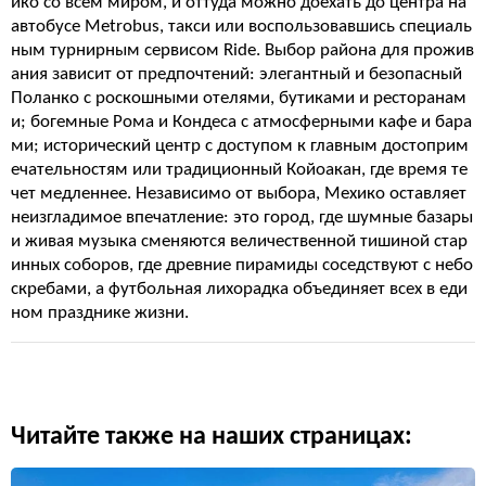
ико со всем миром, и оттуда можно доехать до центра на
автобусе Metrobus, такси или воспользовавшись специаль
ным турнирным сервисом Ride. Выбор района для прожив
ания зависит от предпочтений: элегантный и безопасный
Поланко с роскошными отелями, бутиками и ресторанам
и; богемные Рома и Кондеса с атмосферными кафе и бара
ми; исторический центр с доступом к главным достоприм
ечательностям или традиционный Койоакан, где время те
чет медленнее. Независимо от выбора, Мехико оставляет
неизгладимое впечатление: это город, где шумные базары
и живая музыка сменяются величественной тишиной стар
инных соборов, где древние пирамиды соседствуют с небо
скребами, а футбольная лихорадка объединяет всех в еди
ном празднике жизни.
Читайте также на наших страницах: