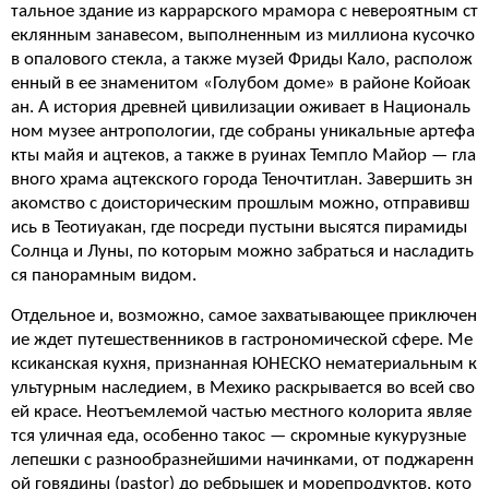
тальное здание из каррарского мрамора с невероятным ст
еклянным занавесом, выполненным из миллиона кусочко
в опалового стекла, а также музей Фриды Кало, располож
енный в ее знаменитом «Голубом доме» в районе Койоак
ан. А история древней цивилизации оживает в Националь
ном музее антропологии, где собраны уникальные артефа
кты майя и ацтеков, а также в руинах Темпло Майор — гла
вного храма ацтекского города Теночтитлан. Завершить зн
акомство с доисторическим прошлым можно, отправивш
ись в Теотиуакан, где посреди пустыни высятся пирамиды
Солнца и Луны, по которым можно забраться и насладить
ся панорамным видом.
Отдельное и, возможно, самое захватывающее приключен
ие ждет путешественников в гастрономической сфере. Ме
ксиканская кухня, признанная ЮНЕСКО нематериальным к
ультурным наследием, в Мехико раскрывается во всей сво
ей красе. Неотъемлемой частью местного колорита являе
тся уличная еда, особенно такос — скромные кукурузные
лепешки с разнообразнейшими начинками, от поджаренн
ой говядины (pastor) до ребрышек и морепродуктов, кото