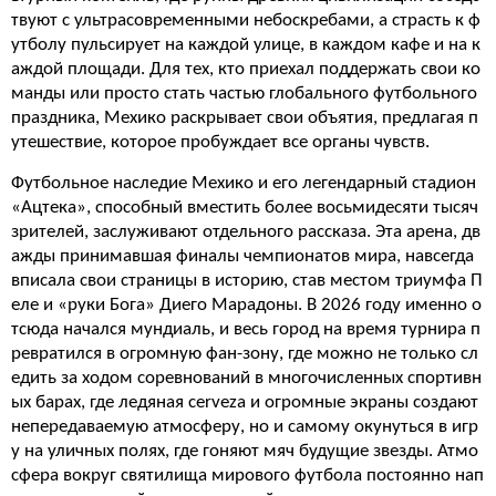
твуют с ультрасовременными небоскребами, а страсть к ф
утболу пульсирует на каждой улице, в каждом кафе и на к
аждой площади. Для тех, кто приехал поддержать свои ко
манды или просто стать частью глобального футбольного
праздника, Мехико раскрывает свои объятия, предлагая п
утешествие, которое пробуждает все органы чувств.
Футбольное наследие Мехико и его легендарный стадион
«Ацтека», способный вместить более восьмидесяти тысяч
зрителей, заслуживают отдельного рассказа. Эта арена, дв
ажды принимавшая финалы чемпионатов мира, навсегда
вписала свои страницы в историю, став местом триумфа П
еле и «руки Бога» Диего Марадоны. В 2026 году именно о
тсюда начался мундиаль, и весь город на время турнира п
ревратился в огромную фан-зону, где можно не только сл
едить за ходом соревнований в многочисленных спортивн
ых барах, где ледяная cerveza и огромные экраны создают
непередаваемую атмосферу, но и самому окунуться в игр
у на уличных полях, где гоняют мяч будущие звезды. Атмо
сфера вокруг святилища мирового футбола постоянно нап