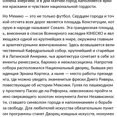
олнена энергией, и в дни матчей город наполняется ярки
ми красками и чувством национальной гордости.
Но Мехико — это не только футбол. Сердцем города и точ
кой отсчета всех дорог является площадь Конституции, кот
орую в народе называют Сокало. Эта грандиозная площад
ь, внесенная в список Всемирного наследия ЮНЕСКО и явл
яющаяся одной из крупнейших в мире, окружена главным
и архитектурными жемчужинами. Здесь возвышается вели
чественный Кафедральный собор, крупнейший и старейши
й в Латинской Америке, чья архитектура сочетает в себе эл
ементы ренессанса, барокко и неоклассицизма. Напротив
собора расположился Национальный дворец, бывшая рез
иденция Эрнана Кортеса, а ныне — место работы президе
нта, где можно увидеть знаменитые фрески Диего Риверы,
повествующие об истории Мексики. Гуляя по пешеходном
у проспекту Пасео-де-ла-Реформа, невозможно пройти м
имо сверкающего золотом монумента Ангел Независимос
ти, ставшего символом города и напоминанием о борьбе
за свободу. Для любителей искусства обязательным пункт
ом программы станет Дворец изящных искусств, монумен