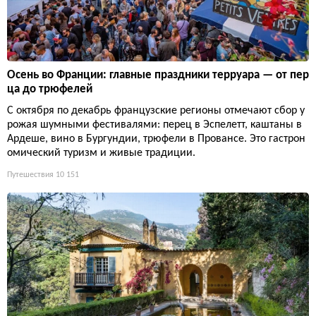
Осень во Франции: главные праздники терруара — от пер
ца до трюфелей
С октября по декабрь французские регионы отмечают сбор у
рожая шумными фестивалями: перец в Эспелетт, каштаны в
Ардеше, вино в Бургундии, трюфели в Провансе. Это гастрон
омический туризм и живые традиции.
Путешествия
10 151