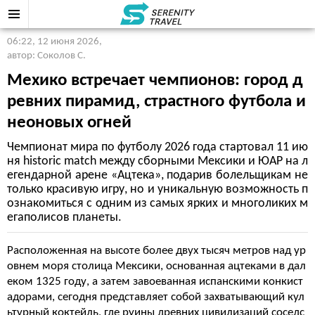
06:22, 12 июня 2026
,
автор: Соколов С.
Мехико встречает чемпионов: город д
ревних пирамид, страстного футбола и
неоновых огней
Чемпионат мира по футболу 2026 года стартовал 11 ию
ня historic match между сборными Мексики и ЮАР на л
егендарной арене «Ацтека», подарив болельщикам не
только красивую игру, но и уникальную возможность п
ознакомиться с одним из самых ярких и многоликих м
егаполисов планеты.
Расположенная на высоте более двух тысяч метров над ур
овнем моря столица Мексики, основанная ацтеками в дал
еком 1325 году, а затем завоеванная испанскими конкист
адорами, сегодня представляет собой захватывающий кул
ьтурный коктейль, где руины древних цивилизаций соседс