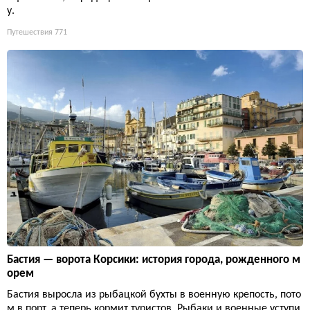
у.
Путешествия
771
Бастия — ворота Корсики: история города, рожденного м
орем
Бастия выросла из рыбацкой бухты в военную крепость, пото
м в порт, а теперь кормит туристов. Рыбаки и военные уступи