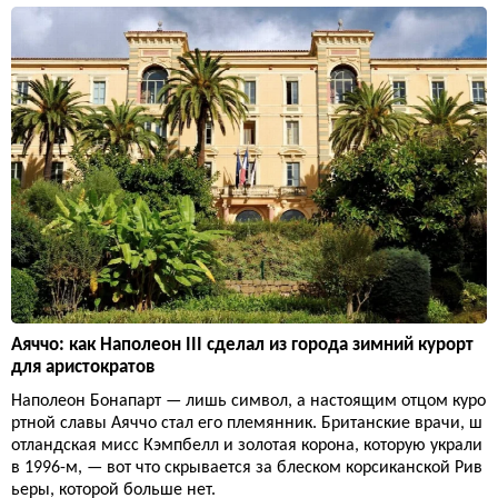
Аяччо: как Наполеон III сделал из города зимний курорт
для аристократов
Наполеон Бонапарт — лишь символ, а настоящим отцом куро
ртной славы Аяччо стал его племянник. Британские врачи, ш
отландская мисс Кэмпбелл и золотая корона, которую украли
в 1996-м, — вот что скрывается за блеском корсиканской Рив
ьеры, которой больше нет.