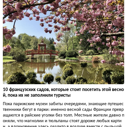
10 французских садов, которые стоит посетить этой весно
й, пока их не заполнили туристы
Пока парижские музеи забиты очередями, знающие путешес
твенники бегут в парки: именно весной сады Франции превр
ащаются в райские уголки без толп. Местные жители давно п
оняли, что магнолии и тюльпаны стоят дороже любых карти
н, а вдохновение здесь разлито в воздухе вместе с пыльцой.