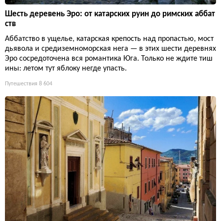
Шесть деревень Эро: от катарских руин до римских аббат
ств
Аббатство в ущелье, катарская крепость над пропастью, мост
дьявола и средиземноморская нега — в этих шести деревнях
Эро сосредоточена вся романтика Юга. Только не ждите тиш
ины: летом тут яблоку негде упасть.
Путешествия
8 604