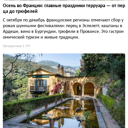
Осень во Франции: главные праздники терруара — от пер
ца до трюфелей
С октября по декабрь французские регионы отмечают сбор у
рожая шумными фестивалями: перец в Эспелетт, каштаны в
Ардеше, вино в Бургундии, трюфели в Провансе. Это гастрон
омический туризм и живые традиции.
Путешествия
5 797