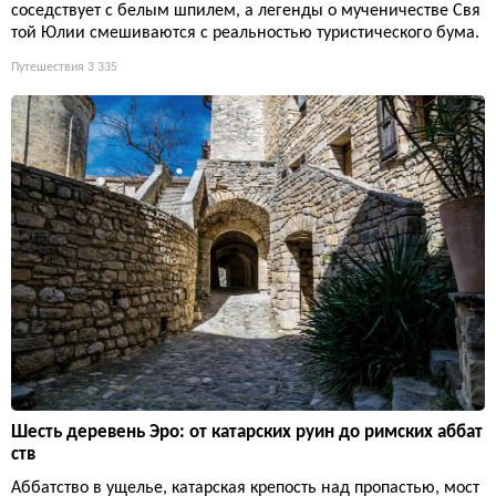
соседствует с белым шпилем, а легенды о мученичестве Свя
той Юлии смешиваются с реальностью туристического бума.
Путешествия
3 335
Шесть деревень Эро: от катарских руин до римских аббат
ств
Аббатство в ущелье, катарская крепость над пропастью, мост