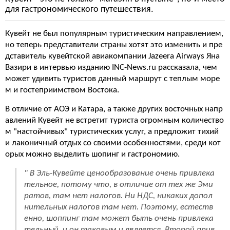
для гастрономического путешествия.
Кувейт не был популярным туристическим направлением,
но теперь представители страны хотят это изменить и пре
дставитель кувейтской авиакомпании Jazeera Airways Яна
Вазири в интервью изданию INC-News.ru рассказала, чем
может удивить туристов данный маршрут с теплым море
м и гостеприимством Востока.
В отличие от АОЭ и Катара, а также других восточных напр
авлений Кувейт не встретит туриста огромным количество
м "настойчивых" туристических услуг, а предложит тихий
и лаконичный отдых со своими особенностями, среди кот
орых можно выделить шопинг и гастрономию.
" В Эль-Кувейте ценообразование очень привлека
тельное, потому что, в отличие от тех же Эми
ратов, там нет налогов. Ни НДС, никаких допол
нительных налогов там нет. Поэтому, естеств
енно, шоппинг там может быть очень привлека
тельный, и он таковым и является. Второй прив