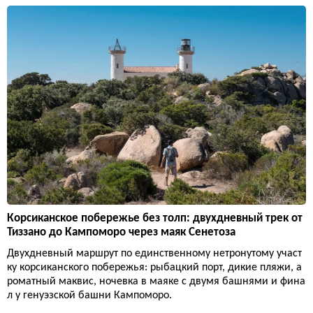
Корсиканское побережье без толп: двухдневный трек от
Тиззано до Кампоморо через маяк Сенетоза
Двухдневный маршрут по единственному нетронутому участ
ку корсиканского побережья: рыбацкий порт, дикие пляжи, а
роматный маквис, ночевка в маяке с двумя башнями и фина
л у генуэзской башни Кампоморо.