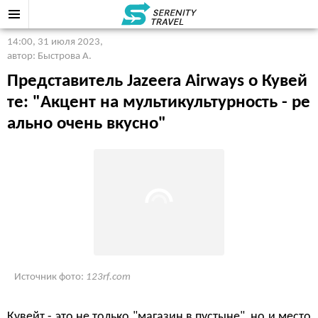
14:00, 31 июля 2023
,
автор: Быстрова А.
Представитель Jazeera Airways о Кувей
те: "Акцент на мультикультурность - ре
ально очень вкусно"
Источник фото:
123rf.com
Кувейт - это не только "магазин в пустыне", но и место