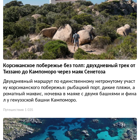
Корсиканское побережье без толп: двухдневный трек от
Тиззано до Кампоморо через маяк Сенетоза
Двухдневный маршрут по единственному нетронутому участ
ку корсиканского побережья: рыбацкий порт, дикие пляжи, а
роматный маквис, ночевка в маяке с двумя башнями и фина
л у генуэзской башни Кампоморо.
Путешествия
1 035