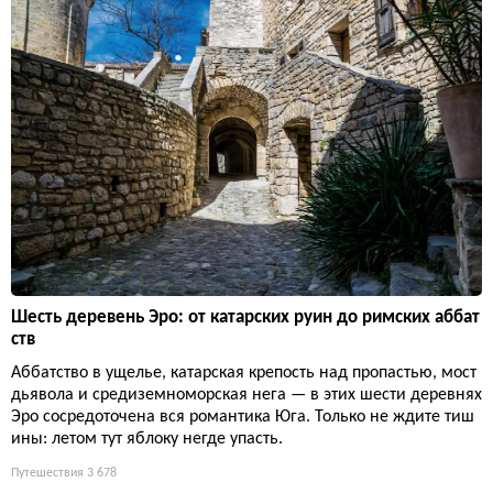
Шесть деревень Эро: от катарских руин до римских аббат
ств
Аббатство в ущелье, катарская крепость над пропастью, мост
дьявола и средиземноморская нега — в этих шести деревнях
Эро сосредоточена вся романтика Юга. Только не ждите тиш
ины: летом тут яблоку негде упасть.
Путешествия
3 678