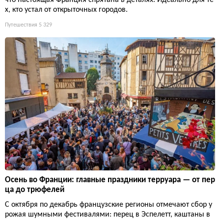
что настоящая Франция спрятана в деталях. Идеально для те
х, кто устал от открыточных городов.
Путешествия
5 329
Осень во Франции: главные праздники терруара — от пер
ца до трюфелей
С октября по декабрь французские регионы отмечают сбор у
рожая шумными фестивалями: перец в Эспелетт, каштаны в