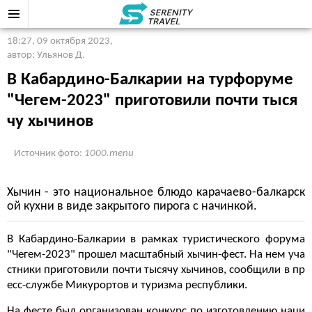
18:27, 09 октября 2023
,
автор: Ульянов Д.
В Кабардино-Балкарии на турфоруме
"Чегем-2023" приготовили почти тыся
чу хычинов
Источник фото:
1000.menu
Хычин - это национальное блюдо карачаево-балкарск
ой кухни в виде закрытого пирога с начинкой.
В Кабардино-Балкарии в рамках туристического форума
"Чегем-2023" прошел масштабный хычин-фест. На нем уча
стники приготовили почти тысячу хычинов, сообщили в пр
есс-службе Микурортов и туризма республики.
На фесте был организован конкурс по изготовлению наци