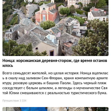
Нонца: корсиканская деревня-сторож, где время останов
илось
Всего семьдесят жителей, но целая история: Нонца вцепилас
ь в скалу над заливом Сен-Флоран, храня компактную архите
ктуру, розовую церковь и башню Паоли. Здесь черный пляж
соседствует с белым шпилем, а легенды о мученичестве Свя
той Юлии смешиваются с реальностью туристического бума.
Путешествия
3 334