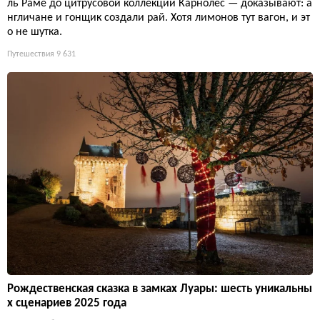
ль Раме до цитрусовой коллекции Карнолес — доказывают: а
нгличане и гонщик создали рай. Хотя лимонов тут вагон, и эт
о не шутка.
Путешествия
9 631
Рождественская сказка в замках Луары: шесть уникальны
х сценариев 2025 года