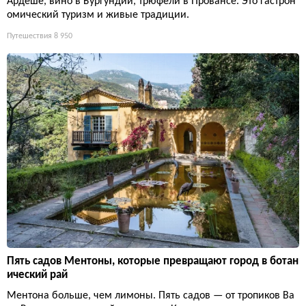
Ардеше, вино в Бургундии, трюфели в Провансе. Это гастрон
омический туризм и живые традиции.
Путешествия
8 950
Пять садов Ментоны, которые превращают город в ботан
ический рай
Ментона больше, чем лимоны. Пять садов — от тропиков Ва