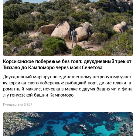
Корсиканское побережье без толп: двухдневный трек от
Тиззано до Кампоморо через маяк Сенетоза
Двухдневный маршрут по единственному нетронутому участ
ку корсиканского побережья: рыбацкий порт, дикие пляжи, а
роматный маквис, ночевка в маяке с двумя башнями и фина
л у генуэзской башни Кампоморо.
Путешествия
5 939