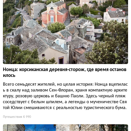
Нонца: корсиканская деревня-сторож, где время останов
илось
Всего семьдесят жителей, но целая история: Нонца вцепилас
ь в скалу над заливом Сен-Флоран, храня компактную архите
ктуру, розовую церковь и башню Паоли. Здесь черный пляж
соседствует с белым шпилем, а легенды о мученичестве Свя
той Юлии смешиваются с реальностью туристического бума.
Путешествия
6 990