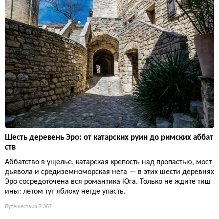
Шесть деревень Эро: от катарских руин до римских аббат
ств
Аббатство в ущелье, катарская крепость над пропастью, мост
дьявола и средиземноморская нега — в этих шести деревнях
Эро сосредоточена вся романтика Юга. Только не ждите тиш
ины: летом тут яблоку негде упасть.
Путешествия
7 367