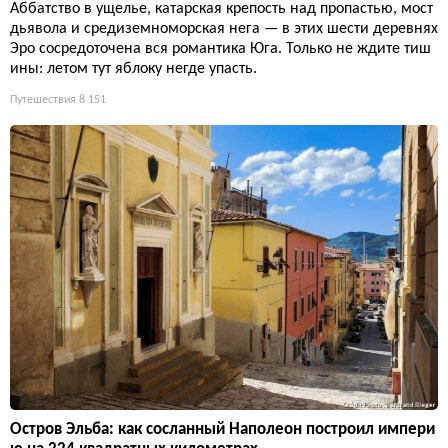
Аббатство в ущелье, катарская крепость над пропастью, мост
дьявола и средиземноморская нега — в этих шести деревнях
Эро сосредоточена вся романтика Юга. Только не ждите тиш
ины: летом тут яблоку негде упасть.
Путешествия
8 151
Остров Эльба: как сосланный Наполеон построил импери