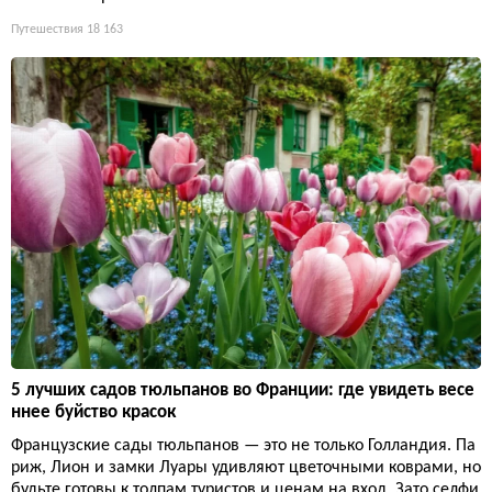
Путешествия
18 163
5 лучших садов тюльпанов во Франции: где увидеть весе
ннее буйство красок
Французские сады тюльпанов — это не только Голландия. Па
риж, Лион и замки Луары удивляют цветочными коврами, но
будьте готовы к толпам туристов и ценам на вход. Зато селфи