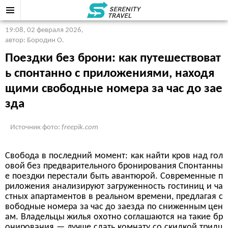
19:08, 02 февраля 2026
,
автор: Бородин О.
Поездки без брони: как путешествоват
ь спонтанно с приложениями, находя
щими свободные номера за час до зае
зда
Источник фото:
freepik.com
Свобода в последний момент: как найти кров над гол
овой без предварительного бронирования Спонтанны
е поездки перестали быть авантюрой. Современные п
риложения анализируют загруженность гостиниц и ча
стных апартаментов в реальном времени, предлагая с
вободные номера за час до заезда по сниженным цен
ам. Владельцы жилья охотно соглашаются на такие бр
онирования — лучше сдать комнату со скидкой тридц