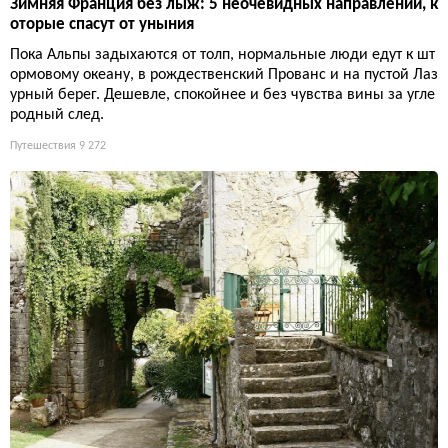
Зимняя Франция без лыж: 5 неочевидных направлений, к
оторые спасут от уныния
Пока Альпы задыхаются от толп, нормальные люди едут к шт
ормовому океану, в рождественский Прованс и на пустой Лаз
урный берег. Дешевле, спокойнее и без чувства вины за угле
родный след.
Путешествия
9 272