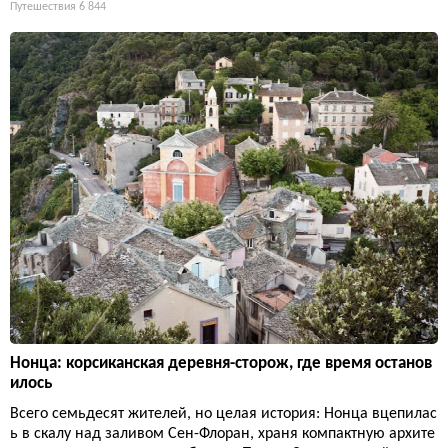
Путешествия
6 844
Нонца: корсиканская деревня-сторож, где время останов
илось
Всего семьдесят жителей, но целая история: Нонца вцепилас
ь в скалу над заливом Сен-Флоран, храня компактную архите