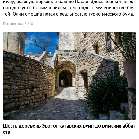
ктуру, розовую церковь и башню Паоли. Здесь черный пляж
соседствует с белым шпилем, а легенды о мученичестве Свя
той Юлии смешиваются с реальностью туристического бума.
Путешествия
7 810
Шесть деревень Эро: от катарских руин до римских аббат
ств