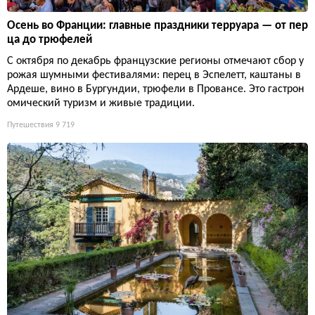
Осень во Франции: главные праздники терруара — от пер
ца до трюфелей
С октября по декабрь французские регионы отмечают сбор у
рожая шумными фестивалями: перец в Эспелетт, каштаны в
Ардеше, вино в Бургундии, трюфели в Провансе. Это гастрон
омический туризм и живые традиции.
Путешествия
9 719