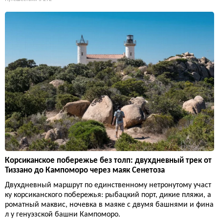
Корсиканское побережье без толп: двухдневный трек от
Тиззано до Кампоморо через маяк Сенетоза
Двухдневный маршрут по единственному нетронутому участ
ку корсиканского побережья: рыбацкий порт, дикие пляжи, а
роматный маквис, ночевка в маяке с двумя башнями и фина
л у генуэзской башни Кампоморо.