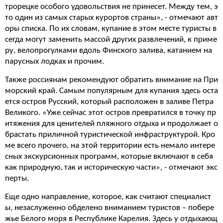
трорецке особого удовольствия не принесет. Между тем, э
то один из самых старых курортов страны», - отмечают авт
оры списка. По их словам, купание в этом месте туристы в
сегда могут заменить массой других развлечений, к приме
ру, велопрогулками вдоль Финского залива, катанием на
парусных лодках и прочим.
Также россиянам рекомендуют обратить внимание на При
морский край. Самым популярным для купания здесь оста
ется остров Русский, который расположен в заливе Петра
Великого. «Уже сейчас этот остров превратился в точку пр
итяжения для ценителей пляжного отдыха и продолжает о
брастать приличной туристической инфраструктурой. Кро
ме всего прочего, на этой территории есть немало интере
сных экскурсионных программ, которые включают в себя
как природную, так и историческую части», - отмечают экс
перты.
Еще одно направление, которое, как считают специалист
ы, незаслуженно обделено вниманием туристов – побере
жье Белого моря в Республике Карелия. Здесь у отдыхающ