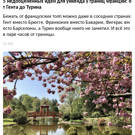
5 недооценённых идей для уикенда у границ Франции: о
т Гента до Турина
Бежать от французских толп можно даже в соседних странах:
Гент вместо Брюгге, Франкония вместо Баварии, Фигерас вм
есто Барселоны, а Турин вообще никто не заметил. И всё это
в паре часов от границы.
11 335