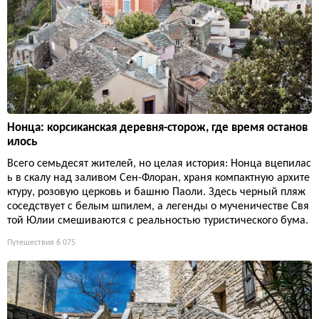
Нонца: корсиканская деревня-сторож, где время останов
илось
Всего семьдесят жителей, но целая история: Нонца вцепилас
ь в скалу над заливом Сен-Флоран, храня компактную архите
ктуру, розовую церковь и башню Паоли. Здесь черный пляж
соседствует с белым шпилем, а легенды о мученичестве Свя
той Юлии смешиваются с реальностью туристического бума.
Путешествия
6 075