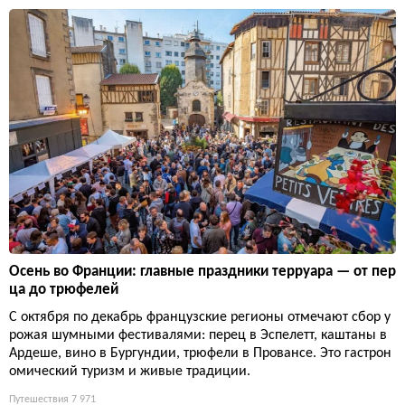
Осень во Франции: главные праздники терруара — от пер
ца до трюфелей
С октября по декабрь французские регионы отмечают сбор у
рожая шумными фестивалями: перец в Эспелетт, каштаны в
Ардеше, вино в Бургундии, трюфели в Провансе. Это гастрон
омический туризм и живые традиции.
Путешествия
7 971