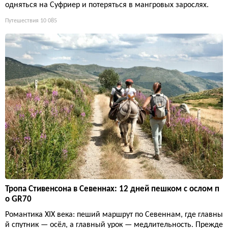
одняться на Суфриер и потеряться в мангровых зарослях.
Путешествия
10 085
Тропа Стивенсона в Севеннах: 12 дней пешком с ослом п
о GR70
Романтика XIX века: пеший маршрут по Севеннам, где главны
й спутник — осёл, а главный урок — медлительность. Прежде