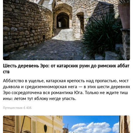
Шесть деревень Эро: от катарских руин до римских аббат
ств
Аббатство в ущелье, катарская крепость над пропастью, мост
дьявола и средиземноморская нега — в этих шести деревнях
Эро сосредоточена вся романтика Юга. Только не ждите тиш
ины: летом тут яблоку негде упасть.
Путешествия
6 406