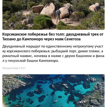
Корсиканское побережье без толп: двухдневный трек от
Тиззано до Кампоморо через маяк Сенетоза
Двухдневный маршрут по единственному нетронутому участ
ку корсиканского побережья: рыбацкий порт, дикие пляжи, а
роматный маквис, ночевка в маяке с двумя башнями и фина
л у генуэзской башни Кампоморо.
Путешествия
4 517