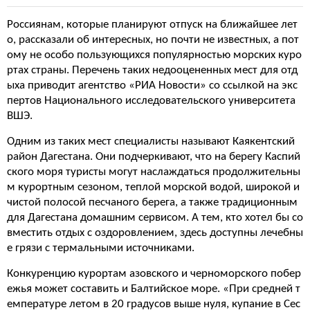
Россиянам, которые планируют отпуск на ближайшее лет
о, рассказали об интересных, но почти не известных, а пот
ому не особо пользующихся популярностью морских куро
ртах страны. Перечень таких недооцененных мест для отд
ыха приводит агентство «РИА Новости» со ссылкой на экс
пертов Национального исследовательского университета
ВШЭ.
Одним из таких мест специалисты называют Каякентский
район Дагестана. Они подчеркивают, что на берегу Каспий
ского моря туристы могут наслаждаться продолжительны
м курортным сезоном, теплой морской водой, широкой и
чистой полосой песчаного берега, а также традиционным
для Дагестана домашним сервисом. А тем, кто хотел бы со
вместить отдых с оздоровлением, здесь доступны лечебны
е грязи с термальными источниками.
Конкуренцию курортам азовского и черноморского побер
ежья может составить и Балтийское море. «При средней т
емпературе летом в 20 градусов выше нуля, купание в Сес