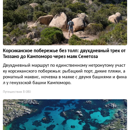
Корсиканское побережье без толп: двухдневный трек от
Тиззано до Кампоморо через маяк Сенетоза
Двухдневный маршрут по единственному нетронутому участ
ку корсиканского побережья: рыбацкий порт, дикие пляжи, а
роматный маквис, ночевка в маяке с двумя башнями и фина
л у генуэзской башни Кампоморо.
Путешествия
8 080