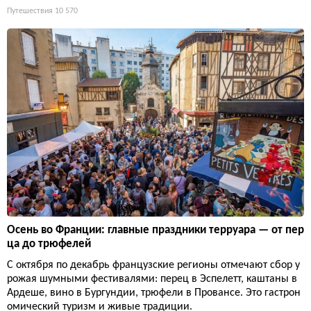
Путешествия
10 570
Осень во Франции: главные праздники терруара — от пер
ца до трюфелей
С октября по декабрь французские регионы отмечают сбор у
рожая шумными фестивалями: перец в Эспелетт, каштаны в
Ардеше, вино в Бургундии, трюфели в Провансе. Это гастрон
омический туризм и живые традиции.