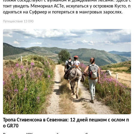
пляжи соседствуют с вулканом и дождевыми лесами. Здесь с
тоит увидеть Мемориал ACTe, искупаться у островков Кусто, п
одняться на Суфриер и потеряться в мангровых зарослях.
Путешествия
13 090
Тропа Стивенсона в Севеннах: 12 дней пешком с ослом п
о GR70