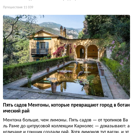
Путешествия
11 039
Пять садов Ментоны, которые превращают город в ботан
ический рай
Ментона больше, чем лимоны. Пять садов — от тропиков Ва
ль Раме до цитрусовой коллекции Карнолес — доказывают: а
нгличане и гонщик создали рай. Хотя лимонов тут вагон, и эт