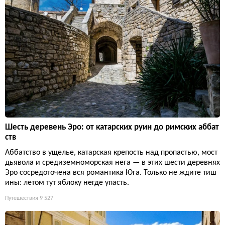
Шесть деревень Эро: от катарских руин до римских аббат
ств
Аббатство в ущелье, катарская крепость над пропастью, мост
дьявола и средиземноморская нега — в этих шести деревнях
Эро сосредоточена вся романтика Юга. Только не ждите тиш
ины: летом тут яблоку негде упасть.
Путешествия
9 527