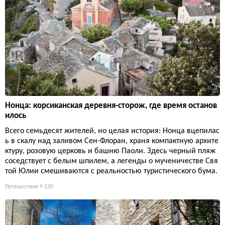
Нонца: корсиканская деревня-сторож, где время останов
илось
Всего семьдесят жителей, но целая история: Нонца вцепилас
ь в скалу над заливом Сен-Флоран, храня компактную архите
ктуру, розовую церковь и башню Паоли. Здесь черный пляж
соседствует с белым шпилем, а легенды о мученичестве Свя
той Юлии смешиваются с реальностью туристического бума.
Путешествия
9 230