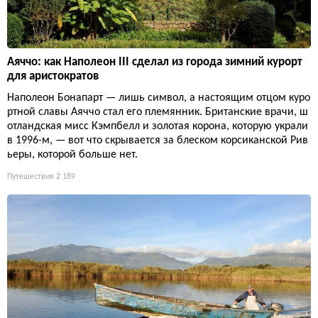
Аяччо: как Наполеон III сделал из города зимний курорт
для аристократов
Наполеон Бонапарт — лишь символ, а настоящим отцом куро
ртной славы Аяччо стал его племянник. Британские врачи, ш
отландская мисс Кэмпбелл и золотая корона, которую украли
в 1996-м, — вот что скрывается за блеском корсиканской Рив
ьеры, которой больше нет.
Путешествия
2 189