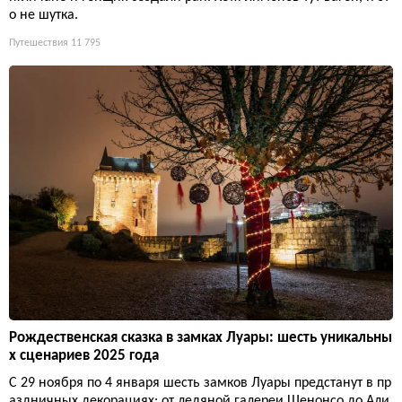
о не шутка.
Путешествия
11 795
Рождественская сказка в замках Луары: шесть уникальны
х сценариев 2025 года
С 29 ноября по 4 января шесть замков Луары предстанут в пр
аздничных декорациях: от ледяной галереи Шенонсо до Али