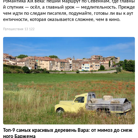
Романтика XIX века: пеший маршрут по Севеннам, где главны
й спутник — осёл, а главный урок — медлительность. Прежде
чем идти по следам писателя, подумайте, готовы ли вы к аут
ентичности, которая оказывается сложнее, чем в кино.
Путешествия
13 122
Топ-9 самых красивых деревень Вара: от мимоз до снеж
ного Баржема