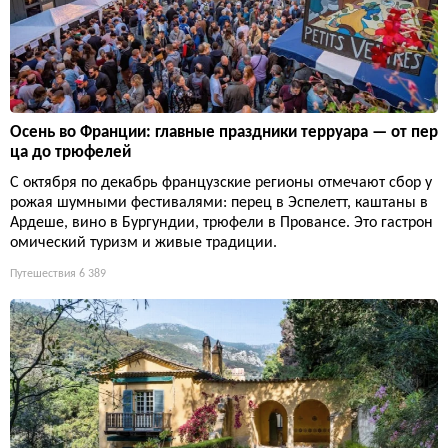
Осень во Франции: главные праздники терруара — от пер
ца до трюфелей
С октября по декабрь французские регионы отмечают сбор у
рожая шумными фестивалями: перец в Эспелетт, каштаны в
Ардеше, вино в Бургундии, трюфели в Провансе. Это гастрон
омический туризм и живые традиции.
Путешествия
6 389