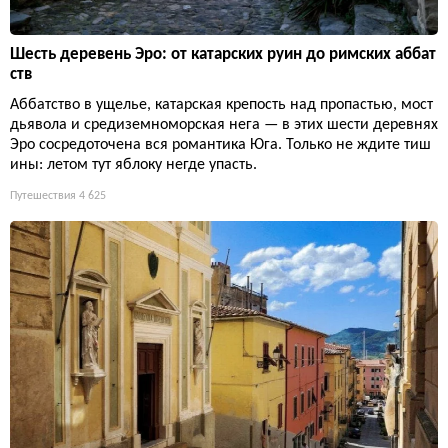
Шесть деревень Эро: от катарских руин до римских аббат
ств
Аббатство в ущелье, катарская крепость над пропастью, мост
дьявола и средиземноморская нега — в этих шести деревнях
Эро сосредоточена вся романтика Юга. Только не ждите тиш
ины: летом тут яблоку негде упасть.
Путешествия
4 625