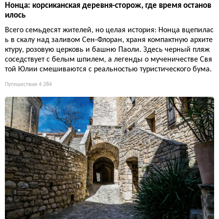
Нонца: корсиканская деревня-сторож, где время останов
илось
Всего семьдесят жителей, но целая история: Нонца вцепилас
ь в скалу над заливом Сен-Флоран, храня компактную архите
ктуру, розовую церковь и башню Паоли. Здесь черный пляж
соседствует с белым шпилем, а легенды о мученичестве Свя
той Юлии смешиваются с реальностью туристического бума.
Путешествия
4 284