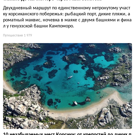
Двухдневный маршрут по единственному нетронутому участ
ку корсиканского побережья: рыбацкий порт, дикие пляжи, а
роматный маквис, ночевка в маяке с двумя башнями и фина
л у генуэзской башни Кампоморо.
Путешествия
1 979
10 незабываемых мест Корсики: от крепостей до диких п