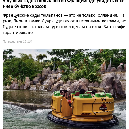
5 лучших садов тюльпанов во Франции: где увидеть весе
ннее буйство красок
Французские сады тюльпанов — это не только Голландия. Па
риж, Лион и замки Луары удивляют цветочными коврами, но
будьте готовы к толпам туристов и ценам на вход. Зато селфи
гарантировано.
Путешествия
15 184