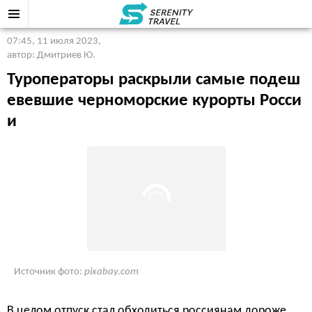
07:45, 11 июля 2023
,
автор: Дмитриев Ю.
Туроператоры раскрыли самые подеш
евевшие черноморские курорты Росси
и
Источник фото:
pixabay.com
В целом отпуск стал обходиться россиянам дороже.