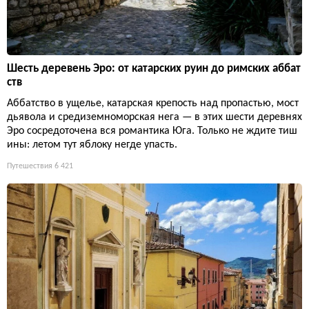
Шесть деревень Эро: от катарских руин до римских аббат
ств
Аббатство в ущелье, катарская крепость над пропастью, мост
дьявола и средиземноморская нега — в этих шести деревнях
Эро сосредоточена вся романтика Юга. Только не ждите тиш
ины: летом тут яблоку негде упасть.
Путешествия
6 421