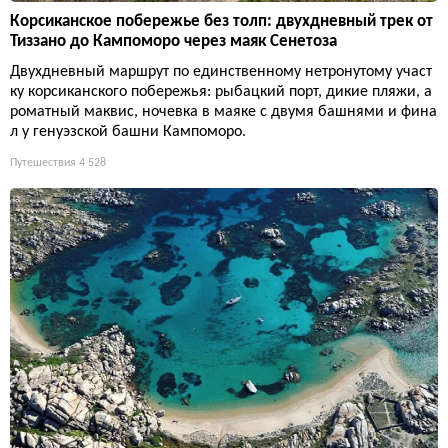
Корсиканское побережье без толп: двухдневный трек от
Тиззано до Кампоморо через маяк Сенетоза
Двухдневный маршрут по единственному нетронутому участ
ку корсиканского побережья: рыбацкий порт, дикие пляжи, а
роматный маквис, ночевка в маяке с двумя башнями и фина
л у генуэзской башни Кампоморо.
Путешествия
4 528