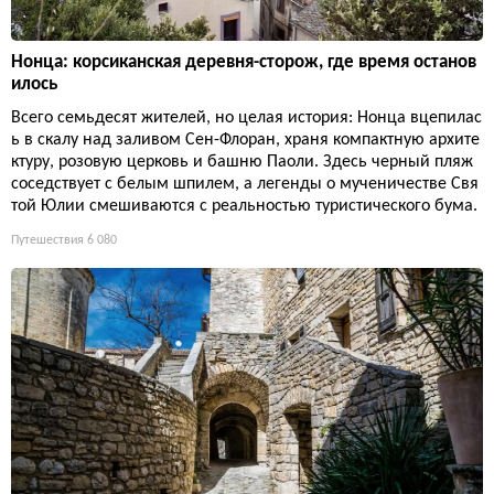
Нонца: корсиканская деревня-сторож, где время останов
илось
Всего семьдесят жителей, но целая история: Нонца вцепилас
ь в скалу над заливом Сен-Флоран, храня компактную архите
ктуру, розовую церковь и башню Паоли. Здесь черный пляж
соседствует с белым шпилем, а легенды о мученичестве Свя
той Юлии смешиваются с реальностью туристического бума.
Путешествия
6 080