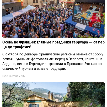
Осень во Франции: главные праздники терруара — от пер
ца до трюфелей
С октября по декабрь французские регионы отмечают сбор у
рожая шумными фестивалями: перец в Эспелетт, каштаны в
Ардеше, вино в Бургундии, трюфели в Провансе. Это гастрон
омический туризм и живые традиции.
Путешествия
7 982