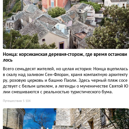
Нонца: корсиканская деревня-сторож, где время останови
лось
Всего семьдесят жителей, но целая история: Нонца вцепилась
в скалу над заливом Сен-Флоран, храня компактную архитекту
ру, розовую церковь и башню Паоли. Здесь черный пляж сосе
дствует с белым шпилем, а легенды о мученичестве Святой Ю
лии смешиваются с реальностью туристического бума.
Путешествия
5 104