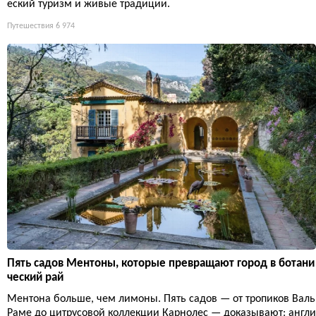
еский туризм и живые традиции.
Путешествия
6 974
Пять садов Ментоны, которые превращают город в ботани
ческий рай
Ментона больше, чем лимоны. Пять садов — от тропиков Валь
Раме до цитрусовой коллекции Карнолес — доказывают: англи