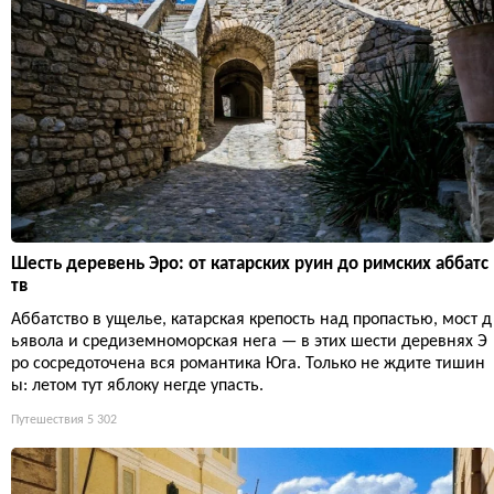
Шесть деревень Эро: от катарских руин до римских аббатс
тв
Аббатство в ущелье, катарская крепость над пропастью, мост д
ьявола и средиземноморская нега — в этих шести деревнях Э
ро сосредоточена вся романтика Юга. Только не ждите тишин
ы: летом тут яблоку негде упасть.
Путешествия
5 302