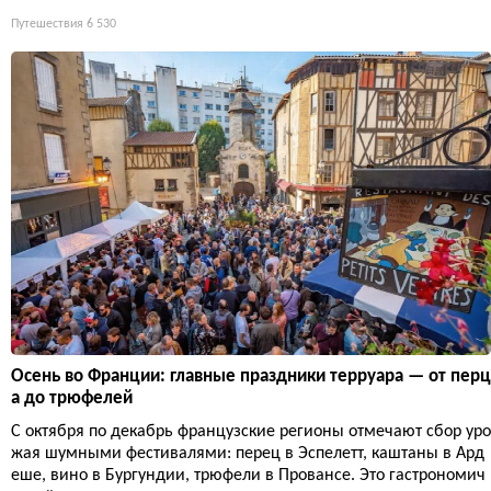
Путешествия
6 530
Осень во Франции: главные праздники терруара — от перц
а до трюфелей
С октября по декабрь французские регионы отмечают сбор уро
жая шумными фестивалями: перец в Эспелетт, каштаны в Ард
еше, вино в Бургундии, трюфели в Провансе. Это гастрономич