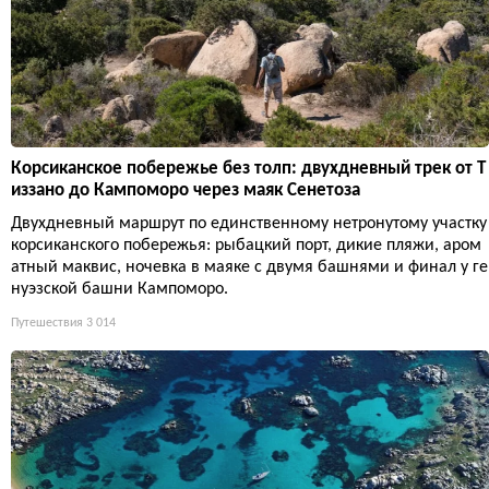
Корсиканское побережье без толп: двухдневный трек от Т
иззано до Кампоморо через маяк Сенетоза
Двухдневный маршрут по единственному нетронутому участку
корсиканского побережья: рыбацкий порт, дикие пляжи, аром
атный маквис, ночевка в маяке с двумя башнями и финал у ге
нуэзской башни Кампоморо.
Путешествия
3 014