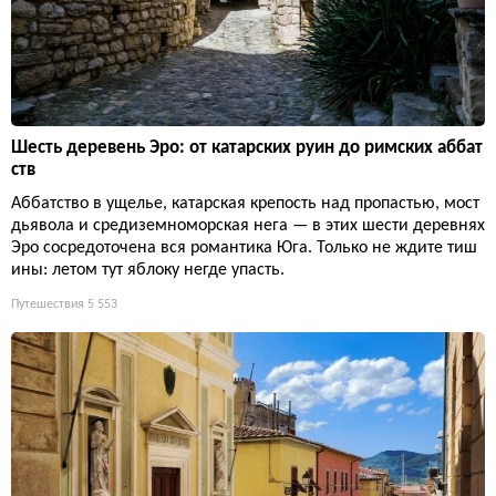
Шесть деревень Эро: от катарских руин до римских аббат
ств
Аббатство в ущелье, катарская крепость над пропастью, мост
дьявола и средиземноморская нега — в этих шести деревнях
Эро сосредоточена вся романтика Юга. Только не ждите тиш
ины: летом тут яблоку негде упасть.
Путешествия
5 553