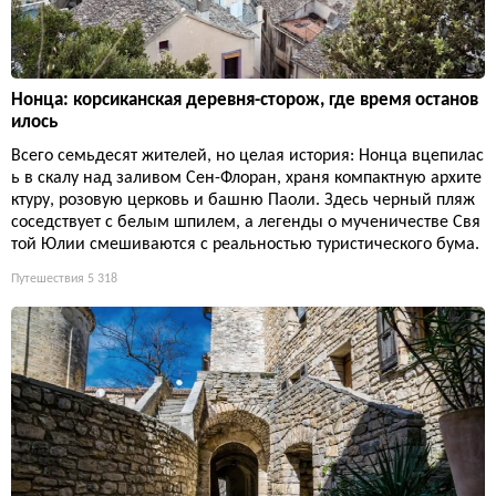
Нонца: корсиканская деревня-сторож, где время останов
илось
Всего семьдесят жителей, но целая история: Нонца вцепилас
ь в скалу над заливом Сен-Флоран, храня компактную архите
ктуру, розовую церковь и башню Паоли. Здесь черный пляж
соседствует с белым шпилем, а легенды о мученичестве Свя
той Юлии смешиваются с реальностью туристического бума.
Путешествия
5 318