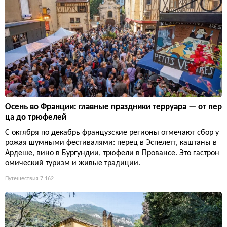
Осень во Франции: главные праздники терруара — от пер
ца до трюфелей
С октября по декабрь французские регионы отмечают сбор у
рожая шумными фестивалями: перец в Эспелетт, каштаны в
Ардеше, вино в Бургундии, трюфели в Провансе. Это гастрон
омический туризм и живые традиции.
Путешествия
7 162