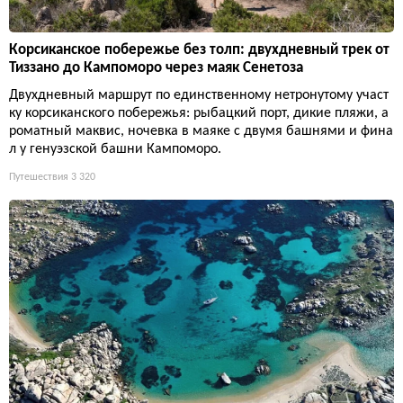
Корсиканское побережье без толп: двухдневный трек от
Тиззано до Кампоморо через маяк Сенетоза
Двухдневный маршрут по единственному нетронутому участ
ку корсиканского побережья: рыбацкий порт, дикие пляжи, а
роматный маквис, ночевка в маяке с двумя башнями и фина
л у генуэзской башни Кампоморо.
Путешествия
3 320