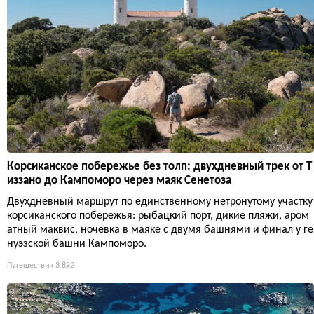
Корсиканское побережье без толп: двухдневный трек от Т
иззано до Кампоморо через маяк Сенетоза
Двухдневный маршрут по единственному нетронутому участку
корсиканского побережья: рыбацкий порт, дикие пляжи, аром
атный маквис, ночевка в маяке с двумя башнями и финал у ге
нуэзской башни Кампоморо.
Путешествия
3 892