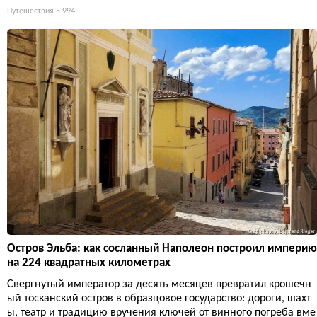
Путешествия
5 994
Остров Эльба: как сосланный Наполеон построил империю
на 224 квадратных километрах
Свергнутый император за десять месяцев превратил крошечн
ый тосканский остров в образцовое государство: дороги, шахт
ы, театр и традицию вручения ключей от винного погреба вме