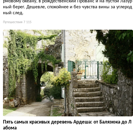
рмовому океану, в рождественский Прованс и на пустой Лазур
ный берег. Дешевле, спокойнее и без чувства вины за углерод
ный след.
Путешествия
7 115
Пять самых красивых деревень Ардеша: от Балязюка до Л
абома