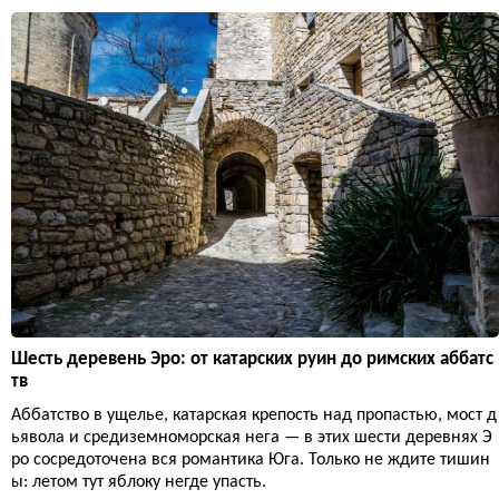
Шесть деревень Эро: от катарских руин до римских аббатс
тв
Аббатство в ущелье, катарская крепость над пропастью, мост д
ьявола и средиземноморская нега — в этих шести деревнях Э
ро сосредоточена вся романтика Юга. Только не ждите тишин
ы: летом тут яблоку негде упасть.