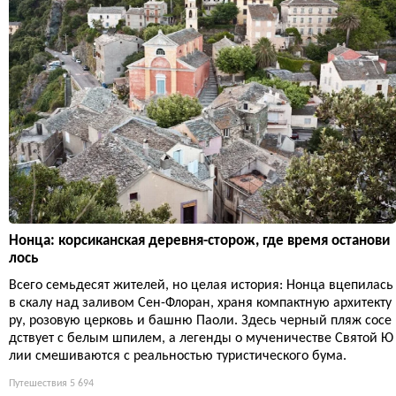
Нонца: корсиканская деревня-сторож, где время останови
лось
Всего семьдесят жителей, но целая история: Нонца вцепилась
в скалу над заливом Сен-Флоран, храня компактную архитекту
ру, розовую церковь и башню Паоли. Здесь черный пляж сосе
дствует с белым шпилем, а легенды о мученичестве Святой Ю
лии смешиваются с реальностью туристического бума.
Путешествия
5 694