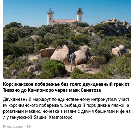
Корсиканское побережье без толп: двухдневный трек от
Тиззано до Кампоморо через маяк Сенетоза
Двухдневный маршрут по единственному нетронутому участ
ку корсиканского побережья: рыбацкий порт, дикие пляжи, а
роматный маквис, ночевка в маяке с двумя башнями и фина
л у генуэзской башни Кампоморо.
Путешествия
4 344