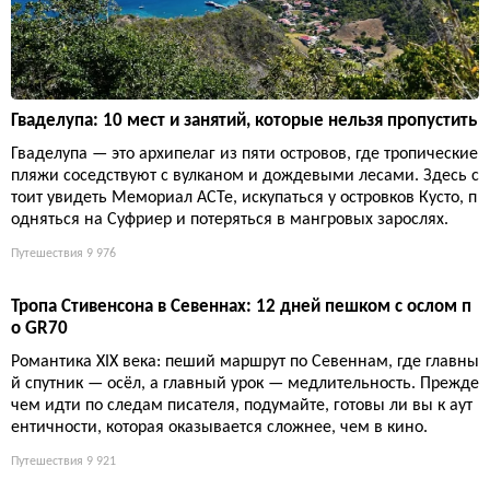
С 29 ноября по 4 января шесть замков Луары предстанут в пр
аздничных декорациях: от ледяной галереи Шенонсо до Али
сы в Стране чудес в Лоше. Это зрелище увидят более 200 000
гостей.
Путешествия
9 386
Гваделупа: 10 мест и занятий, которые нельзя пропустить