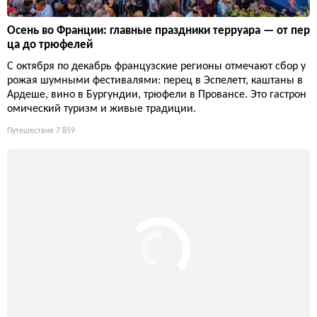
х, кто устал от открыточных городов.
Путешествия
7 462
Осень во Франции: главные праздники терруара — от пер
ца до трюфелей
С октября по декабрь французские регионы отмечают сбор у
рожая шумными фестивалями: перец в Эспелетт, каштаны в
Ардеше, вино в Бургундии, трюфели в Провансе. Это гастрон