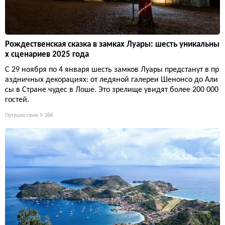
ль Раме до цитрусовой коллекции Карнолес — доказывают: а
нгличане и гонщик создали рай. Хотя лимонов тут вагон, и эт
о не шутка.
Путешествия
8 569
Рождественская сказка в замках Луары: шесть уникальны
х сценариев 2025 года