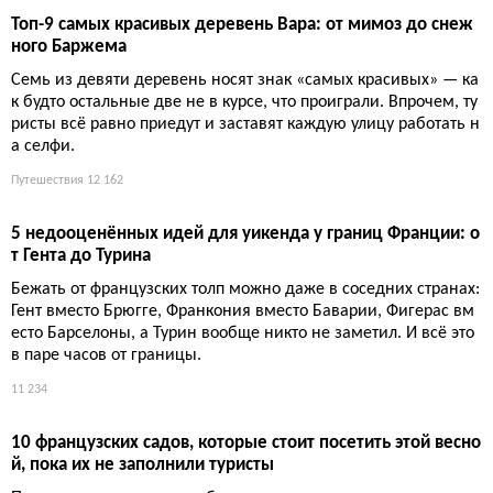
Гваделупа — это архипелаг из пяти островов, где тропические
пляжи соседствуют с вулканом и дождевыми лесами. Здесь с
тоит увидеть Мемориал ACTe, искупаться у островков Кусто, п
одняться на Суфриер и потеряться в мангровых зарослях.
Путешествия
9 976
Тропа Стивенсона в Севеннах: 12 дней пешком с ослом п
о GR70