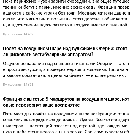
Романтика XIX века: пеший маршрут по Севеннам, где главны
й спутник — осёл, а главный урок — медлительность. Прежде
чем идти по следам писателя, подумайте, готовы ли вы к аут
ентичности, которая оказывается сложнее, чем в кино.
Путешествия
9 921
Топ-9 самых красивых деревень Вара: от мимоз до снеж
ного Баржема
Семь из девяти деревень носят знак «самых красивых» — ка
к будто остальные две не в курсе, что проиграли. Впрочем, ту
ристы всё равно приедут и заставят каждую улицу работать н
а селфи.
Путешествия
12 162
5 недооценённых идей для уикенда у границ Франции: о
т Гента до Турина
Бежать от французских толп можно даже в соседних странах:
Гент вместо Брюгге, Франкония вместо Баварии, Фигерас вм