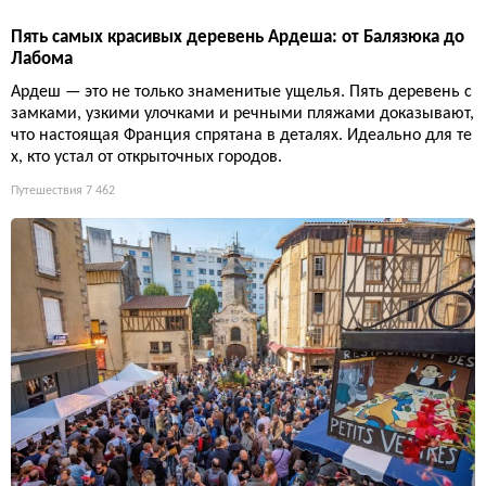
ный тосканский остров в образцовое государство: дороги, ша
хты, театр и традицию вручения ключей от винного погреба
вместо городских.
Путешествия
6 034
Зимняя Франция без лыж: 5 неочевидных направлений, к
оторые спасут от уныния
Пока Альпы задыхаются от толп, нормальные люди едут к шт
ормовому океану, в рождественский Прованс и на пустой Лаз
урный берег. Дешевле, спокойнее и без чувства вины за угле
родный след.
Путешествия
7 416
Пять самых красивых деревень Ардеша: от Балязюка до
Лабома
Ардеш — это не только знаменитые ущелья. Пять деревень с
замками, узкими улочками и речными пляжами доказывают,
что настоящая Франция спрятана в деталях. Идеально для те