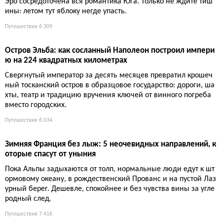
Эро сосредоточена вся романтика Юга. Только не ждите тиш
ины: летом тут яблоку негде упасть.
Путешествия
6 309
Остров Эльба: как сосланный Наполеон построил импери
ю на 224 квадратных километрах
Свергнутый император за десять месяцев превратил крошеч