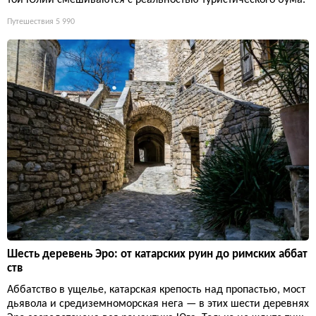
той Юлии смешиваются с реальностью туристического бума.
Путешествия
5 990
Шесть деревень Эро: от катарских руин до римских аббат
ств
Аббатство в ущелье, катарская крепость над пропастью, мост
дьявола и средиземноморская нега — в этих шести деревнях