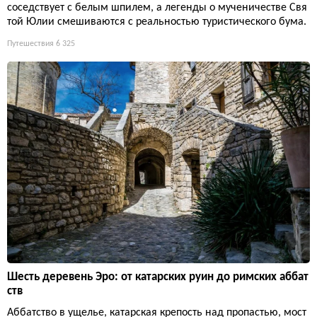
соседствует с белым шпилем, а легенды о мученичестве Свя
той Юлии смешиваются с реальностью туристического бума.
Путешествия
6 325
Шесть деревень Эро: от катарских руин до римских аббат
ств
Аббатство в ущелье, катарская крепость над пропастью, мост