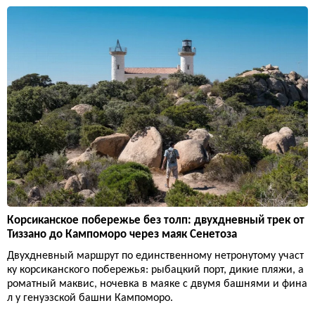
Корсиканское побережье без толп: двухдневный трек от
Тиззано до Кампоморо через маяк Сенетоза
Двухдневный маршрут по единственному нетронутому участ
ку корсиканского побережья: рыбацкий порт, дикие пляжи, а
роматный маквис, ночевка в маяке с двумя башнями и фина
л у генуэзской башни Кампоморо.