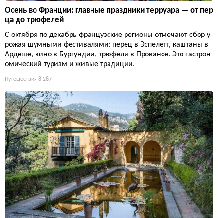
Осень во Франции: главные праздники терруара — от пер
ца до трюфелей
С октября по декабрь французские регионы отмечают сбор у
рожая шумными фестивалями: перец в Эспелетт, каштаны в
Ардеше, вино в Бургундии, трюфели в Провансе. Это гастрон
омический туризм и живые традиции.
Путешествия
8 287